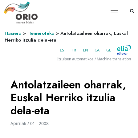
Hasiera
>
Hemeroteka
>
Antolatzaileen oharrak, Euskal
Herriko itzulia dela-eta
ES
FR
EN
CA
GL
Itzulpen automatikoa / Machine translation
Antolatzaileen oharrak,
Euskal Herriko itzulia
dela-eta
Apirilak / 01 . 2008