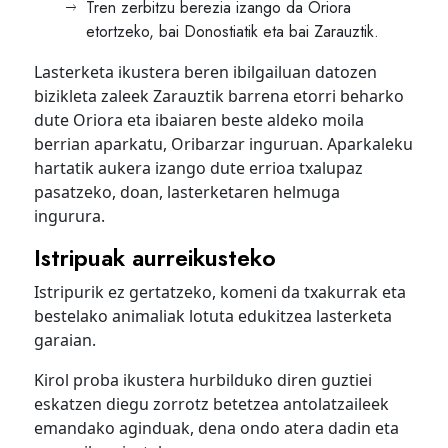
Tren zerbitzu berezia izango da Oriora
etortzeko, bai Donostiatik eta bai Zarauztik.
Lasterketa ikustera beren ibilgailuan datozen
bizikleta zaleek Zarauztik barrena etorri beharko
dute Oriora eta ibaiaren beste aldeko moila
berrian aparkatu, Oribarzar inguruan. Aparkaleku
hartatik aukera izango dute errioa txalupaz
pasatzeko, doan, lasterketaren helmuga
ingurura.
Istripuak aurreikusteko
Istripurik ez gertatzeko, komeni da txakurrak eta
bestelako animaliak lotuta edukitzea lasterketa
garaian.
Kirol proba ikustera hurbilduko diren guztiei
eskatzen diegu zorrotz betetzea antolatzaileek
emandako aginduak, dena ondo atera dadin eta