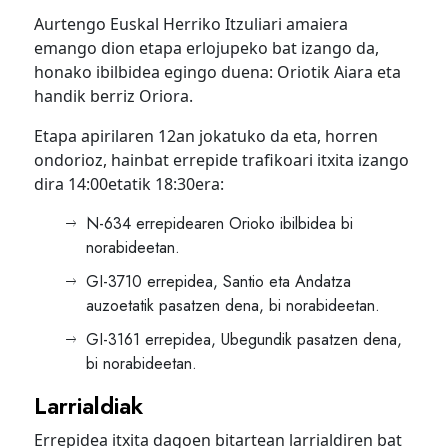
Aurtengo Euskal Herriko Itzuliari amaiera
emango dion etapa erlojupeko bat izango da,
honako ibilbidea egingo duena: Oriotik Aiara eta
handik berriz Oriora.
Etapa apirilaren 12an jokatuko da eta, horren
ondorioz, hainbat errepide trafikoari itxita izango
dira 14:00etatik 18:30era:
N-634 errepidearen Orioko ibilbidea bi
norabideetan.
GI-3710 errepidea, Santio eta Andatza
auzoetatik pasatzen dena, bi norabideetan.
GI-3161 errepidea, Ubegundik pasatzen dena,
bi norabideetan.
Larrialdiak
Errepidea itxita dagoen bitartean larrialdiren bat