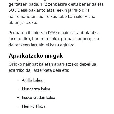
gertatzen bada, 112 zenbakira deitu behar da eta
SOS Deiakoak antolatzaileekin jarriko dira
harremanetan, aurreikusitako Larrialdi Plana
abian jartzeko.
Probaren ibilbidean DYAko hainbat anbulantzia
jarriko dira, han-hemenka, probaz kanpo gerta
daitezkeen larrialdiei kasu egiteko.
Aparkatzeko mugak
Orioko hainbat kaletan aparkatzeko debekua
ezarriko da, lasterketa dela eta:
Antilla kalea.
Hondartza kalea.
Eusko Gudari kalea.
Herriko Plaza.