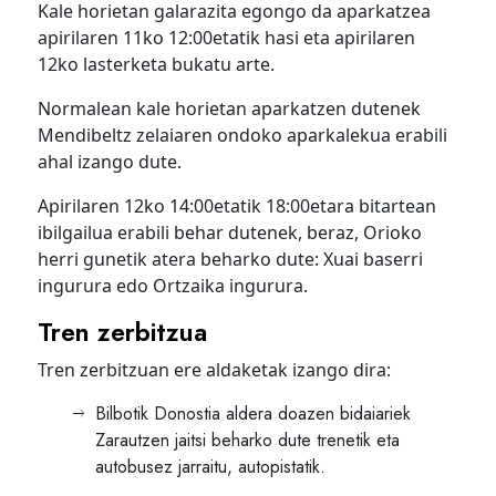
Kale horietan galarazita egongo da aparkatzea
apirilaren 11ko 12:00etatik hasi eta apirilaren
12ko lasterketa bukatu arte.
Normalean kale horietan aparkatzen dutenek
Mendibeltz zelaiaren ondoko aparkalekua erabili
ahal izango dute.
Apirilaren 12ko 14:00etatik 18:00etara bitartean
ibilgailua erabili behar dutenek, beraz, Orioko
herri gunetik atera beharko dute: Xuai baserri
ingurura edo Ortzaika ingurura.
Tren zerbitzua
Tren zerbitzuan ere aldaketak izango dira:
Bilbotik Donostia aldera doazen bidaiariek
Zarautzen jaitsi beharko dute trenetik eta
autobusez jarraitu, autopistatik.