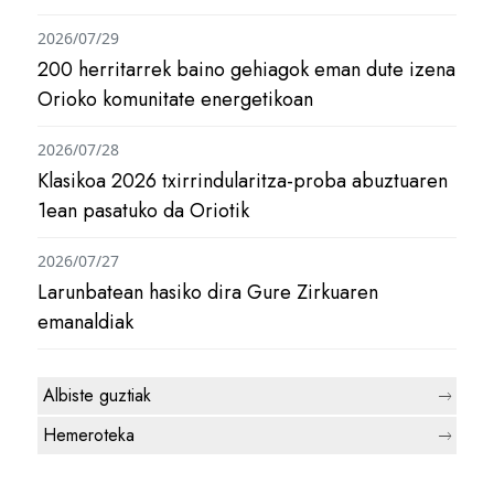
2026/07/29
200 herritarrek baino gehiagok eman dute izena
Orioko komunitate energetikoan
2026/07/28
Klasikoa 2026 txirrindularitza-proba abuztuaren
1ean pasatuko da Oriotik
2026/07/27
Larunbatean hasiko dira Gure Zirkuaren
emanaldiak
Albiste guztiak
Hemeroteka