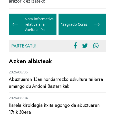
arazorik ez izateko.
Bidalketetan
zehar
Nota informativa
relativa a la
“Sagrado Coraz
nabigatu
Vuelta al Pa
PARTEKATU!
Azken albisteak
2026/08/05
Abuztuaren 13an hondarrezko eskultura tailerra
emango du Andoni Bastarrikak
2026/08/04
Karela kiroldegia itxita egongo da abuztuaren
17tik 30era