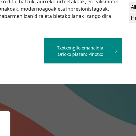
ko ditu; batzuk, aurreko urteetakoak, errealismotik
Al
k honakoak, modernoagoak eta inpresionistagoak.
 nabarmen izan dira eta bietako lanak izango dira
He
Txotxongilo emanaldia
Orioko plazan: Pinotxo