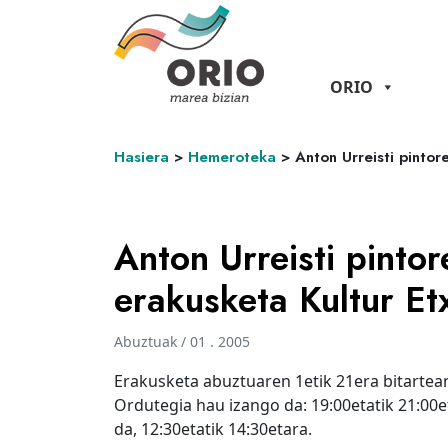
ORIO
Hasiera
>
Hemeroteka
>
Anton Urreisti pinto
Anton Urreisti pinto
erakusketa Kultur Et
Abuztuak / 01 . 2005
Erakusketa abuztuaren 1etik 21era bitartean
Ordutegia hau izango da: 19:00etatik 21:00e
da, 12:30etatik 14:30etara.