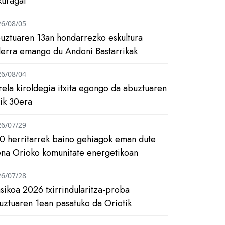
kuragai
26/08/05
uztuaren 13an hondarrezko eskultura
ilerra emango du Andoni Bastarrikak
26/08/04
rela kiroldegia itxita egongo da abuztuaren
tik 30era
26/07/29
0 herritarrek baino gehiagok eman dute
ena Orioko komunitate energetikoan
26/07/28
asikoa 2026 txirrindularitza-proba
uztuaren 1ean pasatuko da Oriotik