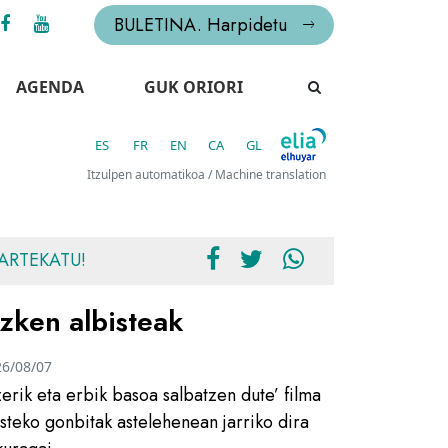
BULETINA. Harpidetu
AGENDA
GUK ORIORI
ES
FR
EN
CA
GL
Itzulpen automatikoa / Machine translation
ARTEKATU!
zken albisteak
26/08/07
zerik eta erbik basoa salbatzen dute’ filma
usteko gonbitak astelehenean jarriko dira