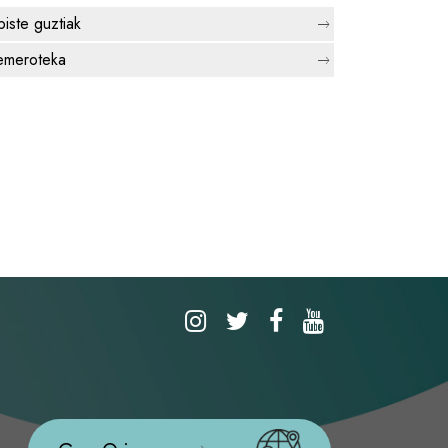
biste guztiak
meroteka