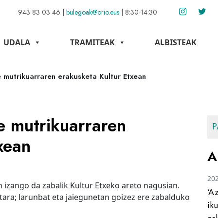
943 83 03 46
|
bulegoak@orio.eus
|
8:30-14:30
UDALA
TRAMITEAK
ALBISTEAK
re mutrikuarraren erakusketa Kultur Etxean
re mutrikuarraren
P
xean
A
20
 izango da zabalik Kultur Etxeko areto nagusian.
‘A
tara; larunbat eta jaiegunetan goizez ere zabalduko
ik