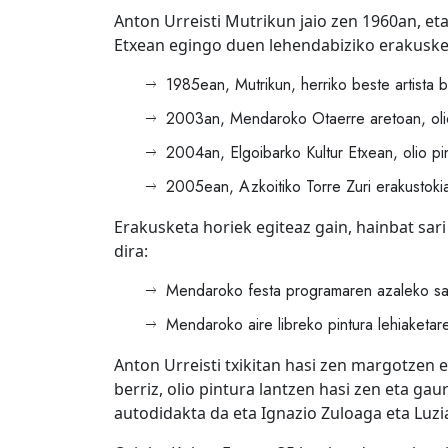
Anton Urreisti Mutrikun jaio zen 1960an, e
Etxean egingo duen lehendabiziko erakuske
1985ean, Mutrikun, herriko beste artista 
2003an, Mendaroko Otaerre aretoan, olio
2004an, Elgoibarko Kultur Etxean, olio pi
2005ean, Azkoitiko Torre Zuri erakustokia
Erakusketa horiek egiteaz gain, hainbat sari
dira:
Mendaroko festa programaren azaleko sa
Mendaroko aire libreko pintura lehiaketare
Anton Urreisti txikitan hasi zen margotzen e
berriz, olio pintura lantzen hasi zen eta gau
autodidakta da eta Ignazio Zuloaga eta Luzian