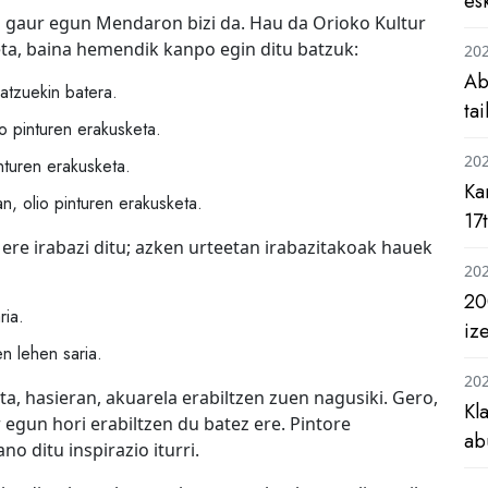
es
ta gaur egun Mendaron bizi da. Hau da Orioko Kultur
ta, baina hemendik kanpo egin ditu batzuk:
20
Ab
batzuekin batera.
ta
 pinturen erakusketa.
20
nturen erakusketa.
Ka
n, olio pinturen erakusketa.
17
 ere irabazi ditu; azken urteetan irabazitakoak hauek
20
20
ria.
iz
n lehen saria.
20
ta, hasieran, akuarela erabiltzen zuen nagusiki. Gero,
Kl
r egun hori erabiltzen du batez ere. Pintore
ab
o ditu inspirazio iturri.