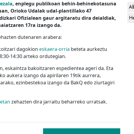
bezala
, enplegu publikoan behin-behinekotasuna
Al
an, Orioko Udalak udal-plantillako 47
He
izkari Ofizialean gaur argitaratu dira deialdiak,
maiatzaren 17ra izango da.
zehazten dutenaren arabera:
koitzari dagokion
eskaera-orria
beteta aurkeztu
:30-14:30 arteko ordutegian.
an, eskaintza bakoitzaren espedientea ageri da. Eta
o aukera izango da apirilaren 19tik aurrera,
rako, ezinbestekoa izango da BakQ edo ziurtagiri
netan
zehazten dira jarraitu beharreko urratsak.