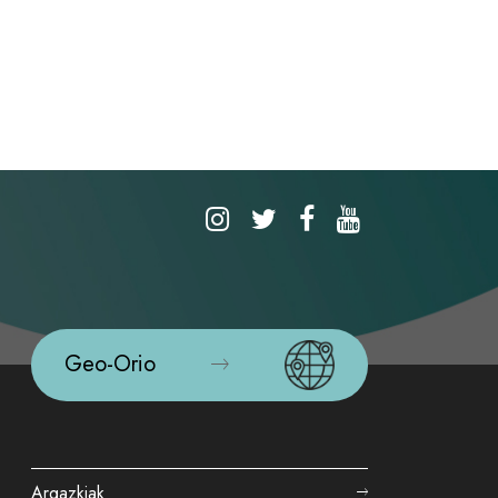
Geo-Orio
Argazkiak