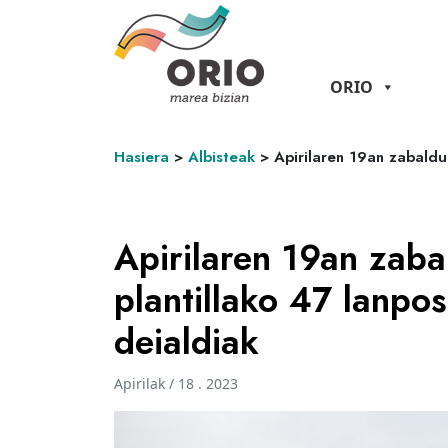
ORIO
Hasiera
>
Albisteak
>
Apirilaren 19an zabaldu
Apirilaren 19an zaba
plantillako 47 lanpo
deialdiak
Apirilak / 18 . 2023