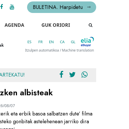
BULETINA. Harpidetu
AGENDA
GUK ORIORI
ES
FR
EN
CA
GL
ak
Itzulpen automatikoa / Machine translation
ARTEKATU!
zken albisteak
26/08/07
zerik eta erbik basoa salbatzen dute’ filma
usteko gonbitak astelehenean jarriko dira