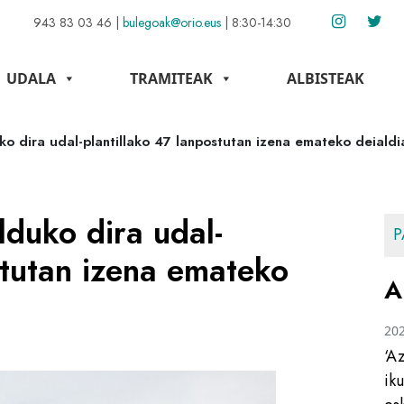
943 83 03 46
|
bulegoak@orio.eus
|
8:30-14:30
UDALA
TRAMITEAK
ALBISTEAK
ko dira udal-plantillako 47 lanpostutan izena emateko deialdi
lduko dira udal-
P
stutan izena emateko
A
20
‘A
ik