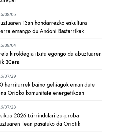
kuragai
26/08/05
uztuaren 13an hondarrezko eskultura
ilerra emango du Andoni Bastarrikak
26/08/04
rela kiroldegia itxita egongo da abuztuaren
tik 30era
26/07/29
0 herritarrek baino gehiagok eman dute
ena Orioko komunitate energetikoan
26/07/28
asikoa 2026 txirrindularitza-proba
uztuaren 1ean pasatuko da Oriotik