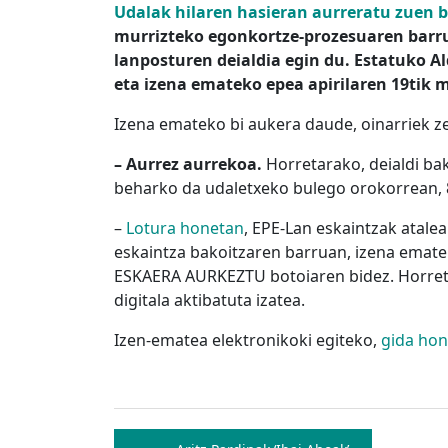
Udalak hilaren hasieran aurreratu zuen 
murrizteko egonkortze-prozesuaren barru
lanposturen deialdia egin du. Estatuko Ald
eta izena emateko epea apirilaren 19tik 
Izena emateko bi aukera daude, oinarriek 
– Aurrez aurrekoa.
Horretarako, deialdi ba
beharko da udaletxeko bulego orokorrean, 8
–
Lotura honetan
, EPE-Lan eskaintzak atale
eskaintza bakoitzaren barruan, izena ematek
ESKAERA AURKEZTU botoiaren bidez. Horreta
digitala aktibatuta izatea.
Izen-ematea elektronikoki egiteko,
gida ho
Bidalketetan