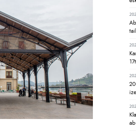
es
20
Ab
ta
20
Ka
17
20
20
iz
20
Kl
ab