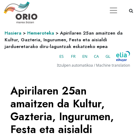
Hasiera
>
Hemeroteka
>
Apirilaren 25an amaitzen da
Kultur, Gazteria, Ingurumen, Festa eta aisialdi
jardueretarako diru-laguntzak eskatzeko epea
ES
FR
EN
CA
GL
Itzulpen automatikoa / Machine translation
Apirilaren 25an
amaitzen da Kultur,
Gazteria, Ingurumen,
Festa eta aisialdi