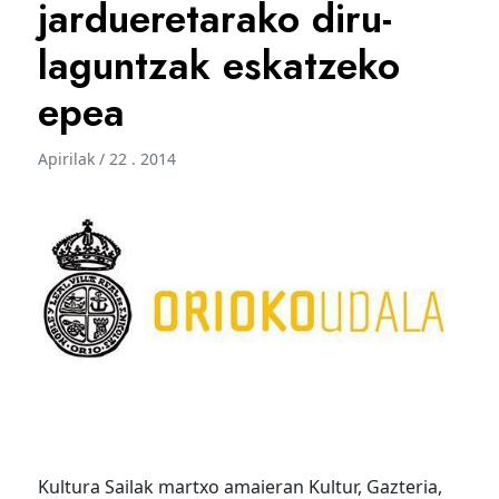
jardueretarako diru-
laguntzak eskatzeko
epea
Apirilak / 22 . 2014
Kultura Sailak martxo amaieran Kultur, Gazteria,