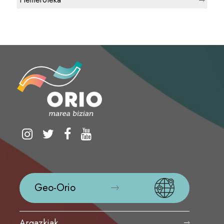
Geo-Orio
Argazkiak