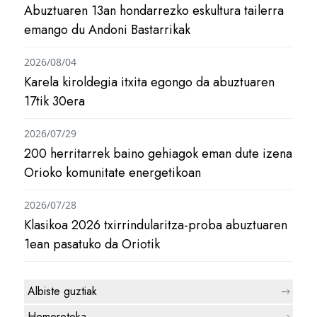
Abuztuaren 13an hondarrezko eskultura tailerra
emango du Andoni Bastarrikak
2026/08/04
Karela kiroldegia itxita egongo da abuztuaren
17tik 30era
2026/07/29
200 herritarrek baino gehiagok eman dute izena
Orioko komunitate energetikoan
2026/07/28
Klasikoa 2026 txirrindularitza-proba abuztuaren
1ean pasatuko da Oriotik
Albiste guztiak
Hemeroteka