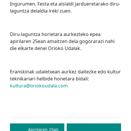
Ingurumen, Festa eta aisialdi jardueretarako diru-
laguntza deialdia ireki zuen.
Diru-laguntza horietara aurkezteko epea
apirilaren 25ean amaitzen dela gogorarazi nahi
die elkarte denei Orioko Udalak.
Eranskinak udaletxean aurkez daitezke edo kultur
teknikariari helbide honetara bidali:
kultura@oriokoudala.com
Bidalketetan
zehar
Apirilaren 25an