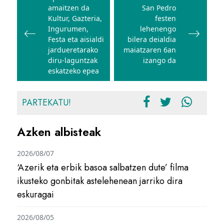
amaitzen da
San Pedro
nabigatu
Kultur, Gazteria,
festen
Ingurumen,
lehenengo
Festa eta aisialdi
bilera deialdia
jardueretarako
maiatzaren 6an
diru-laguntzak
izango da
eskatzeko epea
PARTEKATU!
Azken albisteak
2026/08/07
‘Azerik eta erbik basoa salbatzen dute’ filma
ikusteko gonbitak astelehenean jarriko dira
eskuragai
2026/08/05