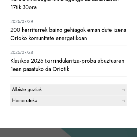
17tik 30era
2026/07/29
200 herritarrek baino gehiagok eman dute izena
Orioko komunitate energetikoan
2026/07/28
Klasikoa 2026 txirrindularitza-proba abuztuaren
1ean pasatuko da Oriotik
Albiste guztiak
Hemeroteka