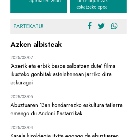
apirilaren 26an
diru-laguntzak
eskatzeko epea
PARTEKATU!
Azken albisteak
2026/08/07
‘Azerik eta erbik basoa salbatzen dute’ filma
ikusteko gonbitak astelehenean jarriko dira
eskuragai
2026/08/05
Abuztuaren 13an hondarrezko eskultura tailerra
emango du Andoni Bastarrikak
2026/08/04
Karela kiroldegia itxita egongo da abuztuaren