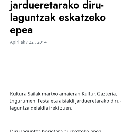
jardueretarako diru-
laguntzak eskatzeko
epea
Apirilak / 22 . 2014
Kultura Sailak martxo amaieran Kultur, Gazteria,
Ingurumen, Festa eta aisialdi jardueretarako diru-
laguntza deialdia ireki zuen.
Diru-laguntza horietara aurkezteko epea