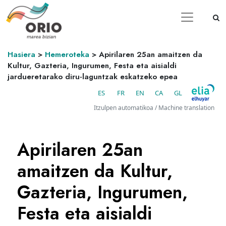
Hasiera
>
Hemeroteka
>
Apirilaren 25an amaitzen da
Kultur, Gazteria, Ingurumen, Festa eta aisialdi
jardueretarako diru-laguntzak eskatzeko epea
ES
FR
EN
CA
GL
Itzulpen automatikoa / Machine translation
Apirilaren 25an
amaitzen da Kultur,
Gazteria, Ingurumen,
Festa eta aisialdi