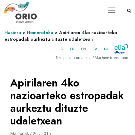
Hasiera
>
Hemeroteka
>
Apirilaren 4ko nazioarteko
estropadak aurkeztu dituzte udaletxean
ES
FR
EN
CA
GL
Itzulpen automatikoa / Machine translation
Apirilaren 4ko
nazioarteko estropadak
aurkeztu dituzte
udaletxean
Martxoak / 26 . 2015