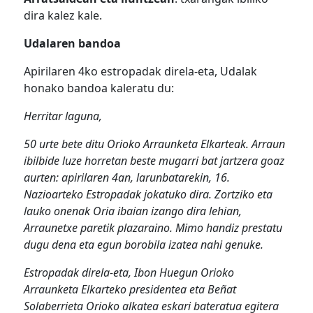
dira kalez kale.
Udalaren bandoa
Apirilaren 4ko estropadak direla-eta, Udalak
honako bandoa kaleratu du:
Herritar laguna,
50 urte bete ditu Orioko Arraunketa Elkarteak. Arraun
ibilbide luze horretan beste mugarri bat jartzera goaz
aurten: apirilaren 4an, larunbatarekin, 16.
Nazioarteko Estropadak jokatuko dira. Zortziko eta
lauko onenak Oria ibaian izango dira lehian,
Arraunetxe paretik plazaraino. Mimo handiz prestatu
dugu dena eta egun borobila izatea nahi genuke.
Estropadak direla-eta, Ibon Huegun Orioko
Arraunketa Elkarteko presidentea eta Beñat
Solaberrieta Orioko alkatea eskari bateratua egitera