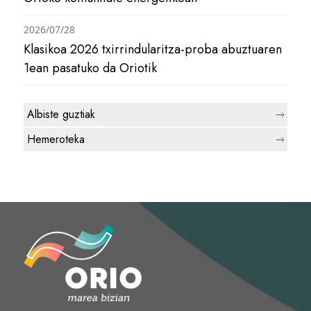
2026/07/28
Klasikoa 2026 txirrindularitza-proba abuztuaren
1ean pasatuko da Oriotik
Albiste guztiak
Hemeroteka