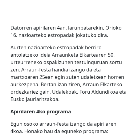
Datorren apirilaren 4an, larunbatarekin, Orioko
16. nazioarteko estropadak jokatuko dira.
Aurten nazioarteko estropadak berriro
antolatzeko ideia Arraunketa Elkartearen 50.
urteurreneko ospakizunen testuinguruan sortu
zen. Arraun-festa handia izango da eta
martxoaren 25ean egin zuten udaletxean horren
aurkezpena. Bertan izan ziren, Arraun Elkarteko
ordezkariez gain, Udalekoak, Foru Aldundikoa eta
Eusko Jaurlaritzakoa.
Apirilaren 4ko programa
Egun osoko arraun-festa izango da apirilaren
4koa. Honako hau da eguneko programa: