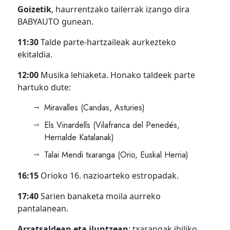
Goizetik
, haurrentzako tailerrak izango dira
BABYAUTO gunean.
11:30
Talde parte-hartzaileak aurkezteko
ekitaldia.
12:00
Musika lehiaketa. Honako taldeek parte
hartuko dute:
Miravalles (Candas, Asturies)
Els Vinardells (Vilafranca del Penedés,
Herrialde Katalanak)
Talai Mendi txaranga (Orio, Euskal Herria)
16:15
Orioko 16. nazioarteko estropadak.
17:40
Sarien banaketa moila aurreko
pantalanean.
Arratsaldean eta iluntzean
: txarangak ibiliko