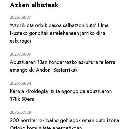
Azken albisteak
2026/08/07
‘Azerik eta erbik basoa salbatzen dute’ filma
ikusteko gonbitak astelehenean jarriko dira
eskuragai
2026/08/05
Abuztuaren 13an hondarrezko eskultura tailerra
emango du Andoni Bastarrikak
2026/08/04
Karela kiroldegia itxita egongo da abuztuaren
17tik 30era
2026/07/29
200 herritarrek baino gehiagok eman dute izena
Orioko komunitate energetikoan