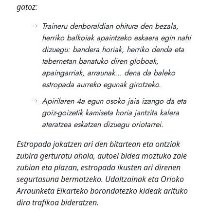
gatoz:
Traineru denboraldian ohitura den bezala,
herriko balkoiak apaintzeko eskaera egin nahi
dizuegu: bandera horiak, herriko denda eta
tabernetan banatuko diren globoak,
apaingarriak, arraunak… dena da baleko
estropada aurreko egunak girotzeko.
Apirilaren 4a egun osoko jaia izango da eta
goiz-goizetik kamiseta horia jantzita kalera
ateratzea eskatzen dizuegu oriotarrei.
Estropada jokatzen ari den bitartean eta ontziak
zubira gerturatu ahala, autoei bidea moztuko zaie
zubian eta plazan, estropada ikusten ari direnen
segurtasuna bermatzeko. Udaltzainak eta Orioko
Arraunketa Elkarteko borondatezko kideak arituko
dira trafikoa bideratzen.