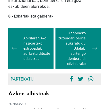
instituzional bat, bizikidetzaren eta giza
eskubideen alorrekoa.
8.-
Eskariak eta galderak.
Bidalketetan
zehar
Kanpineko
Apirilaren 4ko
zuzendari berria
nabigatu
nazioarteko
aukeratu du
estropadak
Udalak,
aurkeztu dituzte
aurtengo
udaletxean
denboraldi
ofizialerako
PARTEKATU!
Azken albisteak
2026/08/07