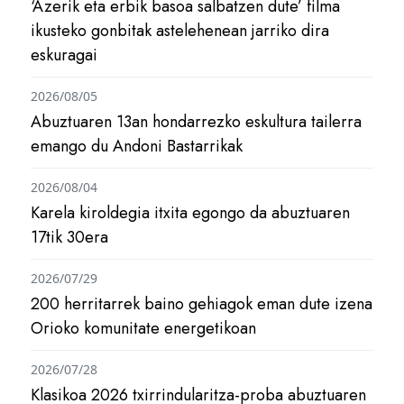
‘Azerik eta erbik basoa salbatzen dute’ filma
ikusteko gonbitak astelehenean jarriko dira
eskuragai
2026/08/05
Abuztuaren 13an hondarrezko eskultura tailerra
emango du Andoni Bastarrikak
2026/08/04
Karela kiroldegia itxita egongo da abuztuaren
17tik 30era
2026/07/29
200 herritarrek baino gehiagok eman dute izena
Orioko komunitate energetikoan
2026/07/28
Klasikoa 2026 txirrindularitza-proba abuztuaren