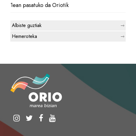
1ean pasatuko da Oriotik
Albiste guztiak
Hemeroteka