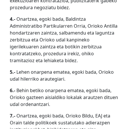
exekuzioaren kontratazioa, publizitaterik gabeko
prozedura negoziatu bidez.
4.-
Onartzea, egoki bada, Baldintza
Administratibo Partikularren Orria, Orioko Antilla
hondartzaren zaintza, salbamendu eta laguntza
zerbitzua eta Orioko udal kanpineko
igerilekuaren zaintza eta botikin zerbitzua
kontratatzeko, prozedura irekiz, ohiko
tramitazioz eta lehiaketa bidez.
5.-
Lehen onarpena ematea, egoki bada, Orioko
udal hilerriko arautegiari.
6.-
Behin betiko onarpena ematea, egoki bada,
Orioko gazteen aisialdiko lokalak arautzen dituen
udal ordenantzari.
7.-
Onartzea, egoki bada, Orioko Bildu, EAJ eta
Orain talde politikoek sustatutako adierazpen