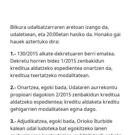
Bilkura udalbatzarraren aretoan izango da,
udaletxean, eta 20:00etan hasiko da. Honako gai
hauek aztertuko dira:
1.-
130/2015 alkate-dekretuaren berri ematea.
Dekretu horren bidez 1/2015 zenbakidun
kreditua aldatzeko espedientea onartzen da,
kreditua txertatzeko modalitatean.
2.-
Onartzea, egoki bada, Udalaren aurrekontu
propioari dagokion 2/2015 zenbakidun kreditua
aldatzeko espedientea; kreditu aldaketa kreditu
gehigarrien modalitatean egina dago.
3.-
Adjudikatzea, egoki bada, Orioko Iturbide
kalean udal ludoteka bat egokitzeko lanen