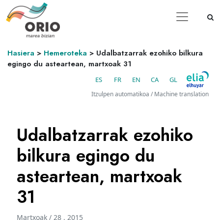
Hasiera
>
Hemeroteka
>
Udalbatzarrak ezohiko bilkura
egingo du asteartean, martxoak 31
ES
FR
EN
CA
GL
Itzulpen automatikoa / Machine translation
Udalbatzarrak ezohiko
bilkura egingo du
asteartean, martxoak
31
Martxoak / 28 . 2015