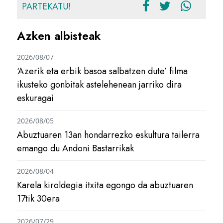
PARTEKATU!
Azken albisteak
2026/08/07
‘Azerik eta erbik basoa salbatzen dute’ filma
ikusteko gonbitak astelehenean jarriko dira
eskuragai
2026/08/05
Abuztuaren 13an hondarrezko eskultura tailerra
emango du Andoni Bastarrikak
2026/08/04
Karela kiroldegia itxita egongo da abuztuaren
17tik 30era
2026/07/29