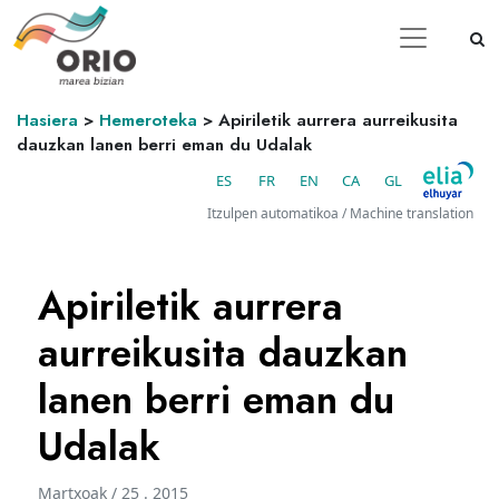
Hasiera
>
Hemeroteka
>
Apiriletik aurrera aurreikusita
dauzkan lanen berri eman du Udalak
ES
FR
EN
CA
GL
Itzulpen automatikoa / Machine translation
Apiriletik aurrera
aurreikusita dauzkan
lanen berri eman du
Udalak
Martxoak / 25 . 2015