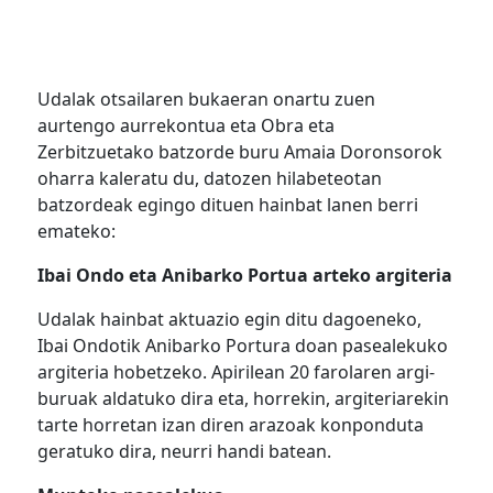
Udalak otsailaren bukaeran onartu zuen
aurtengo aurrekontua eta Obra eta
Zerbitzuetako batzorde buru Amaia Doronsorok
oharra kaleratu du, datozen hilabeteotan
batzordeak egingo dituen hainbat lanen berri
emateko:
Ibai Ondo eta Anibarko Portua arteko argiteria
Udalak hainbat aktuazio egin ditu dagoeneko,
Ibai Ondotik Anibarko Portura doan pasealekuko
argiteria hobetzeko. Apirilean 20 farolaren argi-
buruak aldatuko dira eta, horrekin, argiteriarekin
tarte horretan izan diren arazoak konponduta
geratuko dira, neurri handi batean.