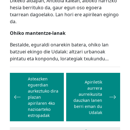
Dikeko aldapan, Antxiola kalean, alboko harrizko
hesia berrituko da, gaur egun oso egoera
txarrean dagoelako. Lan hori ere apirilean egingo
da.
Ohiko mantentze-lanak
Bestalde, eguraldi onarekin batera, ohiko lan
batzuei ekingo die Udalak: altzari urbanoak
pintatu eta konpondu, lorategiak txukundu…
Bidalketetan
zehar
Asteazken
Apiriletik
eguerdian
nabigatu
aurrera
aurkeztuko dira
aurreikusita
plazan
dauzkan lanen
apirilaren 4ko
berri eman du
nazioarteko
Udalak
estropadak