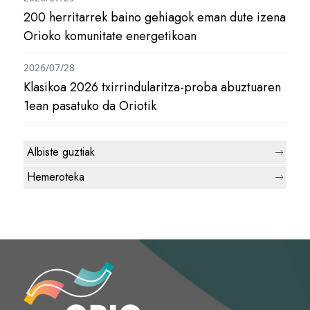
200 herritarrek baino gehiagok eman dute izena
Orioko komunitate energetikoan
2026/07/28
Klasikoa 2026 txirrindularitza-proba abuztuaren
1ean pasatuko da Oriotik
Albiste guztiak
Hemeroteka