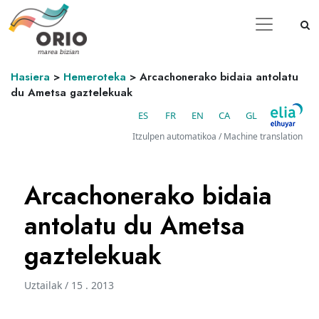
Hasiera
>
Hemeroteka
>
Arcachonerako bidaia antolatu
du Ametsa gaztelekuak
ES
FR
EN
CA
GL
Itzulpen automatikoa / Machine translation
Arcachonerako bidaia
antolatu du Ametsa
gaztelekuak
Uztailak / 15 . 2013