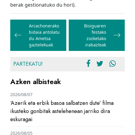
berak gestionatuko du hori).
Bidalketetan
zehar
Arcachonerako
Bisiguaren
bidaia antolatu
festako
nabigatu
du Ametsa
zozketako
gaztelekuak
irabazleak
PARTEKATU!
Azken albisteak
2026/08/07
‘Azerik eta erbik basoa salbatzen dute’ filma
ikusteko gonbitak astelehenean jarriko dira
eskuragai
2026/08/05