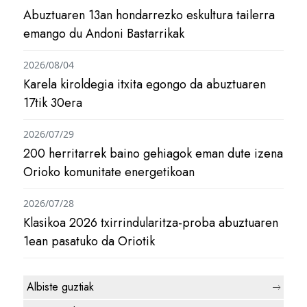
Abuztuaren 13an hondarrezko eskultura tailerra
emango du Andoni Bastarrikak
2026/08/04
Karela kiroldegia itxita egongo da abuztuaren
17tik 30era
2026/07/29
200 herritarrek baino gehiagok eman dute izena
Orioko komunitate energetikoan
2026/07/28
Klasikoa 2026 txirrindularitza-proba abuztuaren
1ean pasatuko da Oriotik
Albiste guztiak