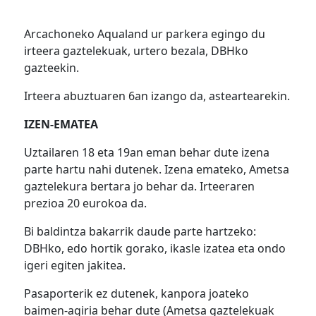
Arcachoneko Aqualand ur parkera egingo du
irteera gaztelekuak, urtero bezala, DBHko
gazteekin.
Irteera abuztuaren 6an izango da, asteartearekin.
IZEN-EMATEA
Uztailaren 18 eta 19an eman behar dute izena
parte hartu nahi dutenek. Izena emateko, Ametsa
gaztelekura bertara jo behar da. Irteeraren
prezioa 20 eurokoa da.
Bi baldintza bakarrik daude parte hartzeko:
DBHko, edo hortik gorako, ikasle izatea eta ondo
igeri egiten jakitea.
Pasaporterik ez dutenek, kanpora joateko
baimen-agiria behar dute (Ametsa gaztelekuak