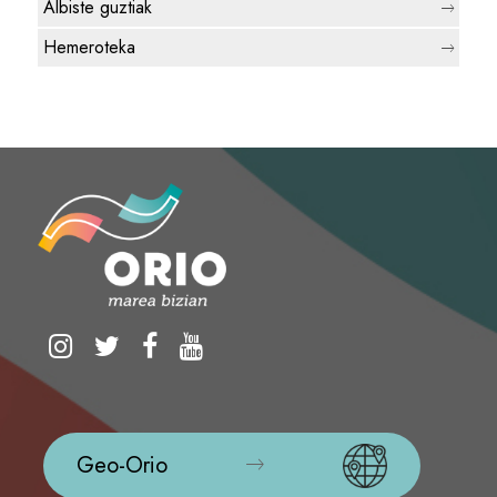
Albiste guztiak
Hemeroteka
Geo-Orio