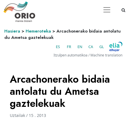
Hasiera
>
Hemeroteka
>
Arcachonerako bidaia antolatu
du Ametsa gaztelekuak
ES
FR
EN
CA
GL
Itzulpen automatikoa / Machine translation
Arcachonerako bidaia
antolatu du Ametsa
gaztelekuak
Uztailak / 15 . 2013