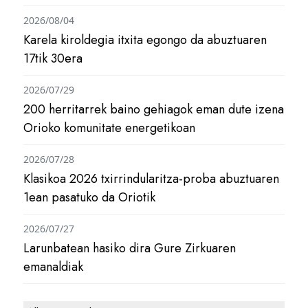
2026/08/04
Karela kiroldegia itxita egongo da abuztuaren
17tik 30era
2026/07/29
200 herritarrek baino gehiagok eman dute izena
Orioko komunitate energetikoan
2026/07/28
Klasikoa 2026 txirrindularitza-proba abuztuaren
1ean pasatuko da Oriotik
2026/07/27
Larunbatean hasiko dira Gure Zirkuaren
emanaldiak