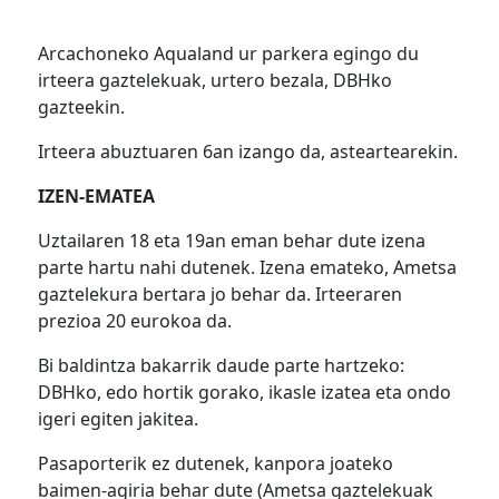
Arcachoneko Aqualand ur parkera egingo du
irteera gaztelekuak, urtero bezala, DBHko
gazteekin.
Irteera abuztuaren 6an izango da, asteartearekin.
IZEN-EMATEA
Uztailaren 18 eta 19an eman behar dute izena
parte hartu nahi dutenek. Izena emateko, Ametsa
gaztelekura bertara jo behar da. Irteeraren
prezioa 20 eurokoa da.
Bi baldintza bakarrik daude parte hartzeko:
DBHko, edo hortik gorako, ikasle izatea eta ondo
igeri egiten jakitea.
Pasaporterik ez dutenek, kanpora joateko
baimen-agiria behar dute (Ametsa gaztelekuak