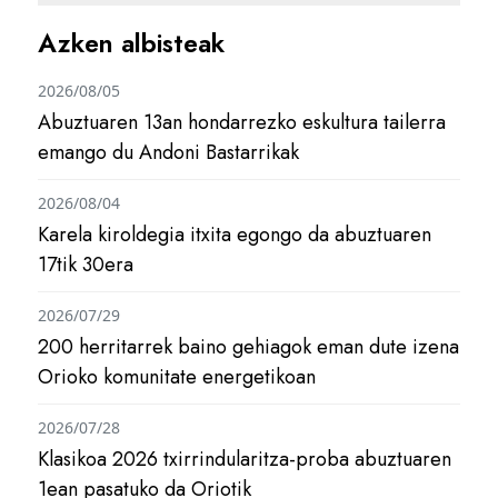
Azken albisteak
2026/08/05
Abuztuaren 13an hondarrezko eskultura tailerra
emango du Andoni Bastarrikak
2026/08/04
Karela kiroldegia itxita egongo da abuztuaren
17tik 30era
2026/07/29
200 herritarrek baino gehiagok eman dute izena
Orioko komunitate energetikoan
2026/07/28
Klasikoa 2026 txirrindularitza-proba abuztuaren
1ean pasatuko da Oriotik