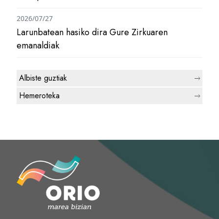
2026/07/27
Larunbatean hasiko dira Gure Zirkuaren
emanaldiak
Albiste guztiak
Hemeroteka