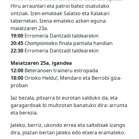
Hiru arraunlari eta patroi batez osatutako
ontziak. Izen-emateak Salatxo eta Kalakari
tabernetan. Izena emateko azken eguna:
maiatzaren 23a.
19:00
Erromeria Dantzadi taldearekin
20:45
Champions
eko finala pantaila handian
22:30
Erromeria Dantzadi taldearekin
Maiatzaren 25a, igandea
12:00
Beteranoen traineru estropada
18:00
Orioko Heldu!, Mendaro eta Berrobi giza-
proban
Iaz bezala, pitxarra bi eurotan salduko da, eta
garagardoak bi multzotan banatuko dira: arrunta
eta berezia.
Jateko, berriz, ukondo errea eta saltxitxak izango
dira, plazan bertan jateko edo etxera eramateko.