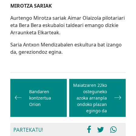
MIROTZA SARIAK
Aurtengo Mirotza sariak Aimar Olaizola pilotariari
eta Bera Bera eskubaloi taldeari emango dizkie
Arraunketa Elkarteak.
Saria Antxon Mendizabalen eskultura bat izango
da, gereziondoz egina.
Bidalketetan
zehar
Maiatzaren 22ko
Bandaren
osteguneko
nabigatu
kontzertua
azoka arranpla
Orion
ondoko plazan
egingo da
PARTEKATU!