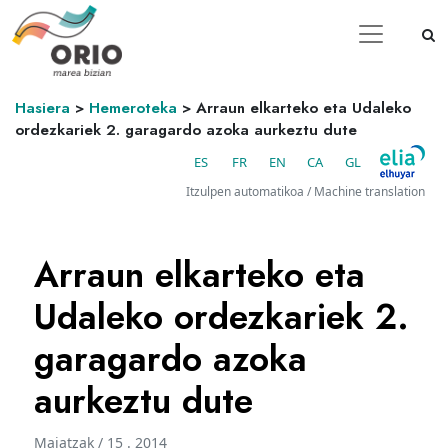
Hasiera
>
Hemeroteka
>
Arraun elkarteko eta Udaleko
ordezkariek 2. garagardo azoka aurkeztu dute
ES
FR
EN
CA
GL
Itzulpen automatikoa / Machine translation
Arraun elkarteko eta
Udaleko ordezkariek 2.
garagardo azoka
aurkeztu dute
Maiatzak / 15 . 2014