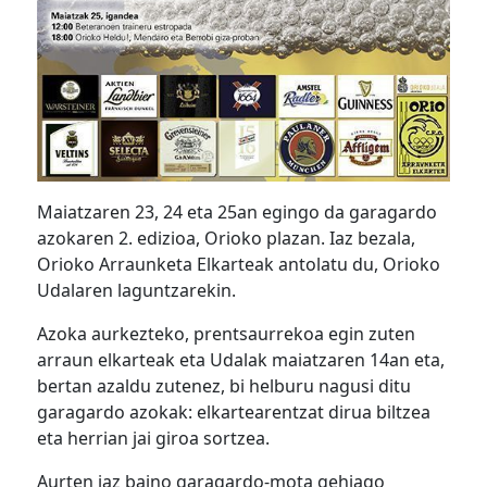
Maiatzaren 23, 24 eta 25an egingo da garagardo
azokaren 2. edizioa, Orioko plazan. Iaz bezala,
Orioko Arraunketa Elkarteak antolatu du, Orioko
Udalaren laguntzarekin.
Azoka aurkezteko, prentsaurrekoa egin zuten
arraun elkarteak eta Udalak maiatzaren 14an eta,
bertan azaldu zutenez, bi helburu nagusi ditu
garagardo azokak: elkartearentzat dirua biltzea
eta herrian jai giroa sortzea.
Aurten iaz baino garagardo-mota gehiago