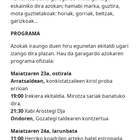
eskainiko dira azokan; hamabi marka, guztira,
mota guztietakoak: horiak, gorriak, beltzak,
garizkoak…
PROGRAMA
Azokak iraungo duen hiru egunetan ekitaldi ugari
izango dira plazan. Hau da garagardo azokaren
programa ofiziala:
Maiatzaren 23a, ostirala
Arratsaldean,
konkistatzaileen kirol proba
errioan
19:00
Irekiera ekitaldia. Mirotza sariak banatuko
dira.
21:30
Xabi Arostegi DJa
Ondoren,
Gozategi taldearen kontzertua
Maiatzaren 24a, larunbata
11:00
Herriko koadrilen arteko batel estropada.