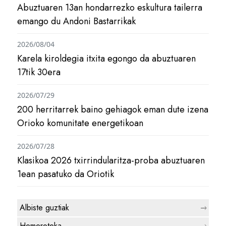
Abuztuaren 13an hondarrezko eskultura tailerra
emango du Andoni Bastarrikak
2026/08/04
Karela kiroldegia itxita egongo da abuztuaren
17tik 30era
2026/07/29
200 herritarrek baino gehiagok eman dute izena
Orioko komunitate energetikoan
2026/07/28
Klasikoa 2026 txirrindularitza-proba abuztuaren
1ean pasatuko da Oriotik
Albiste guztiak
Hemeroteka