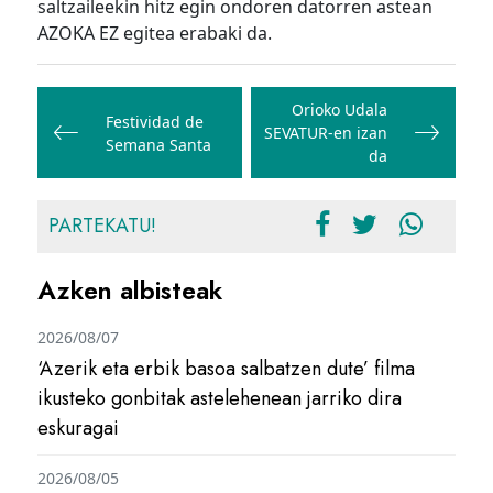
saltzaileekin hitz egin ondoren datorren astean
AZOKA EZ egitea erabaki da.
Bidalketetan
zehar
Orioko Udala
Festividad de
SEVATUR-en izan
nabigatu
Semana Santa
da
PARTEKATU!
Azken albisteak
2026/08/07
‘Azerik eta erbik basoa salbatzen dute’ filma
ikusteko gonbitak astelehenean jarriko dira
eskuragai
2026/08/05