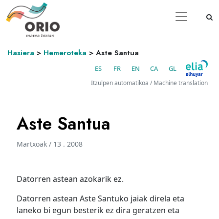
Hasiera
>
Hemeroteka
>
Aste Santua
ES
FR
EN
CA
GL
Itzulpen automatikoa / Machine translation
Aste Santua
Martxoak / 13 . 2008
Datorren astean azokarik ez.
Datorren astean Aste Santuko jaiak direla eta
laneko bi egun besterik ez dira geratzen eta