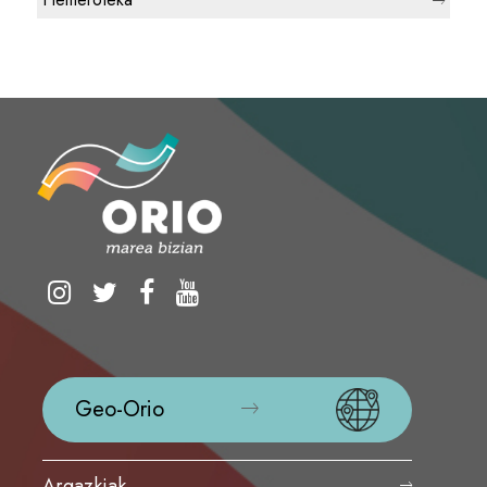
Geo-Orio
Argazkiak