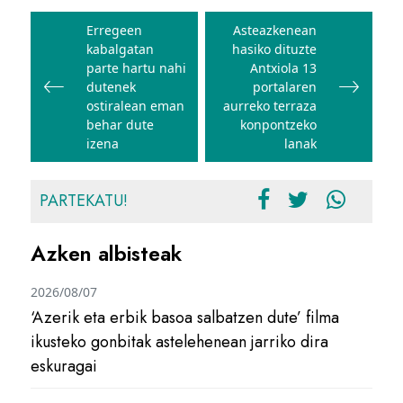
Bidalketetan
zehar
Erregeen
Asteazkenean
kabalgatan
hasiko dituzte
nabigatu
parte hartu nahi
Antxiola 13
dutenek
portalaren
ostiralean eman
aurreko terraza
behar dute
konpontzeko
izena
lanak
PARTEKATU!
Azken albisteak
2026/08/07
‘Azerik eta erbik basoa salbatzen dute’ filma
ikusteko gonbitak astelehenean jarriko dira
eskuragai