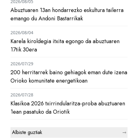
2026/08/05
Abuztuaren 13an hondarrezko eskultura tailerra
emango du Andoni Bastarrikak
2026/08/04
Karela kiroldegia itxita egongo da abuztuaren
17tik 30era
2026/07/29
200 herritarrek baino gehiagok eman dute izena
Orioko komunitate energetikoan
2026/07/28
Klasikoa 2026 txirrindularitza-proba abuztuaren
1ean pasatuko da Oriotik
Albiste guztiak