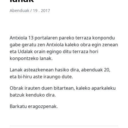
Abenduak / 19 . 2017
Antxiola 13 portalaren pareko terraza konpondu
gabe geratu zen Antxiola kaleko obra egin zenean
eta Udalak orain egingo ditu terraza hori
konpontzeko lanak.
Lanak asteazkenean hasiko dira, abenduak 20,
eta bi-hiru aste iraungo dute.
Obrak irauten duen bitartean, kaleko aparkaleku
batzuk kenduko dira.
Barkatu eragozpenak.