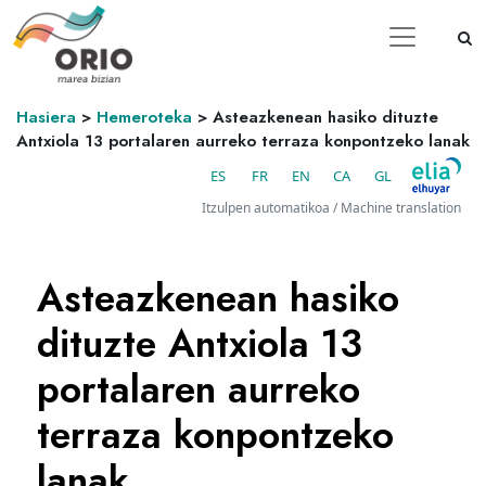
Hasiera
>
Hemeroteka
>
Asteazkenean hasiko dituzte
Antxiola 13 portalaren aurreko terraza konpontzeko lanak
ES
FR
EN
CA
GL
Itzulpen automatikoa / Machine translation
Asteazkenean hasiko
dituzte Antxiola 13
portalaren aurreko
terraza konpontzeko
lanak