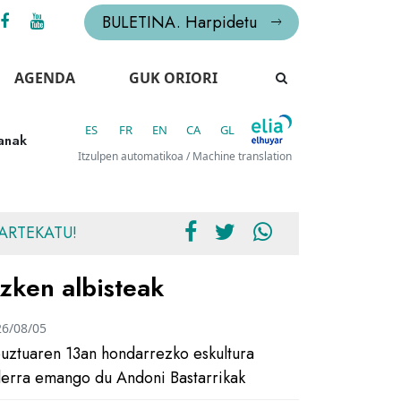
BULETINA. Harpidetu
AGENDA
GUK ORIORI
ES
FR
EN
CA
GL
anak
Itzulpen automatikoa / Machine translation
ARTEKATU!
zken albisteak
26/08/05
uztuaren 13an hondarrezko eskultura
ilerra emango du Andoni Bastarrikak