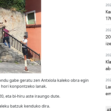
20
Ka
17
20
20
iz
20
Kl
ab
ondu gabe geratu zen Antxiola kaleko obra egin
20
a hori konpontzeko lanak.
La
em
, eta bi-hiru aste iraungo dute.
aleku batzuk kenduko dira.
Al