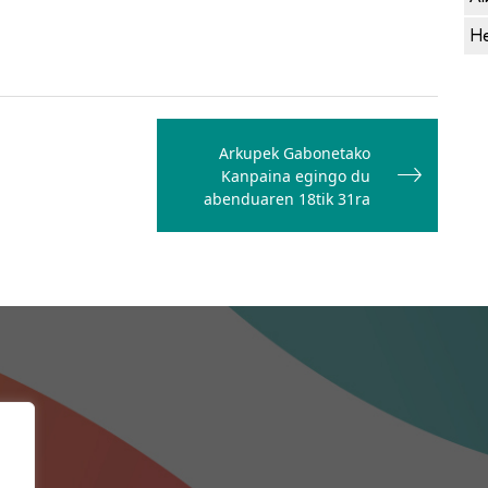
He
Arkupek Gabonetako
Kanpaina egingo du
abenduaren 18tik 31ra