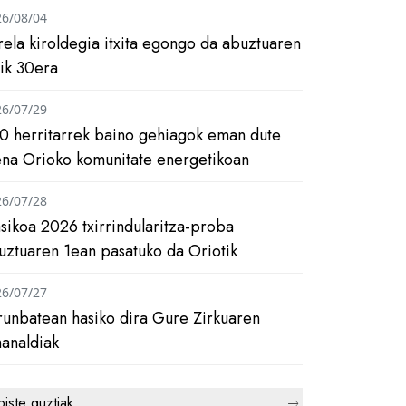
26/08/04
rela kiroldegia itxita egongo da abuztuaren
tik 30era
26/07/29
0 herritarrek baino gehiagok eman dute
ena Orioko komunitate energetikoan
26/07/28
asikoa 2026 txirrindularitza-proba
uztuaren 1ean pasatuko da Oriotik
26/07/27
runbatean hasiko dira Gure Zirkuaren
analdiak
biste guztiak