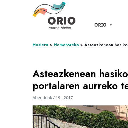
ORIO
Hasiera
>
Hemeroteka
>
Asteazkenean hasiko 
Asteazkenean hasiko 
portalaren aurreko t
Abenduak / 19 . 2017