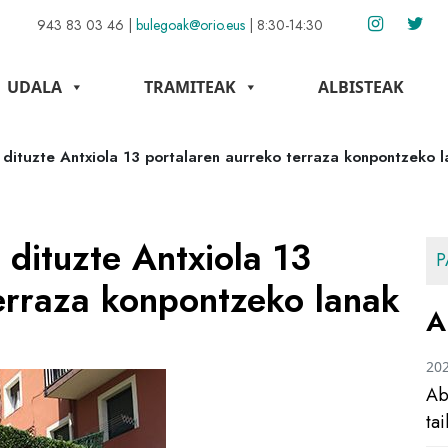
943 83 03 46
|
bulegoak@orio.eus
|
8:30-14:30
UDALA
TRAMITEAK
ALBISTEAK
dituzte Antxiola 13 portalaren aurreko terraza konpontzeko l
dituzte Antxiola 13
P
erraza konpontzeko lanak
A
20
Ab
ta