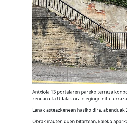
Antxiola 13 portalaren pareko terraza konp
zenean eta Udalak orain egingo ditu terraz
Lanak asteazkenean hasiko dira, abenduak 20
Obrak irauten duen bitartean, kaleko apark