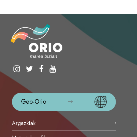
Geo-Orio
Argazkiak