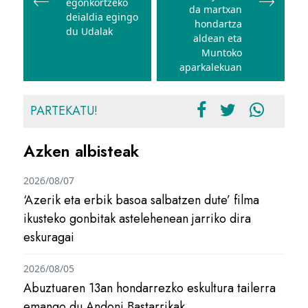
egonkortzeko
da martxan
deialdia egingo
hondartza
du Udalak
aldean eta
Muntoko
aparkalekuan
PARTEKATU!
Azken albisteak
2026/08/07
‘Azerik eta erbik basoa salbatzen dute’ filma
ikusteko gonbitak astelehenean jarriko dira
eskuragai
2026/08/05
Abuztuaren 13an hondarrezko eskultura tailerra
emango du Andoni Bastarrikak