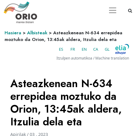
Hasiera
>
Albisteak
>
Asteazkenean N-634 errepidea
moztuko da Orion, 13:45ak aldera, Itzulia dela eta
ES
FR
EN
CA
GL
Itzulpen automatikoa / Machine translation
Asteazkenean N-634
errepidea moztuko da
Orion, 13:45ak aldera,
Itzulia dela eta
Apirilak / 03 . 2023