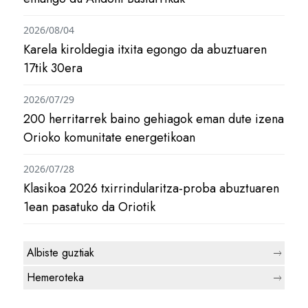
2026/08/04
Karela kiroldegia itxita egongo da abuztuaren
17tik 30era
2026/07/29
200 herritarrek baino gehiagok eman dute izena
Orioko komunitate energetikoan
2026/07/28
Klasikoa 2026 txirrindularitza-proba abuztuaren
1ean pasatuko da Oriotik
Albiste guztiak
Hemeroteka