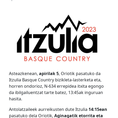
Asteazkenean,
apirilak 5
, Oriotik pasatuko da
Itzulia Basque Country bizikleta-lasterketa eta,
horren ondorioz, N-634 errepidea itxita egongo
da ibilgailuentzat tarte batez, 13:45ak inguruan
hasita.
Antolatzaileek aurreikusten dute Itzulia
14:15ean
pasatuko dela Oriotik,
Aginagatik etorrita eta