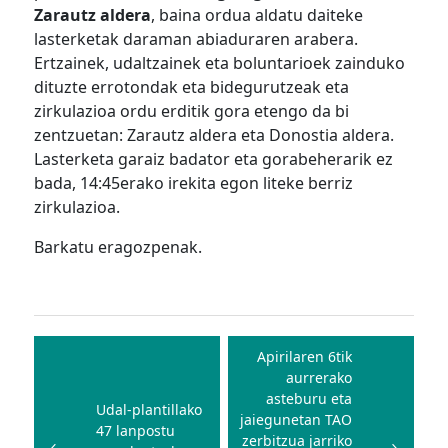
Zarautz aldera
, baina ordua aldatu daiteke
lasterketak daraman abiaduraren arabera.
Ertzainek, udaltzainek eta boluntarioek zainduko
dituzte errotondak eta bidegurutzeak eta
zirkulazioa ordu erditik gora etengo da bi
zentzuetan: Zarautz aldera eta Donostia aldera.
Lasterketa garaiz badator eta gorabeherarik ez
bada, 14:45erako irekita egon liteke berriz
zirkulazioa.
Barkatu eragozpenak.
Bidalketetan
zehar
Apirilaren 6tik
aurrerako
nabigatu
asteburu eta
Udal-plantillako
jaiegunetan TAO
47 lanpostu
zerbitzua jarriko