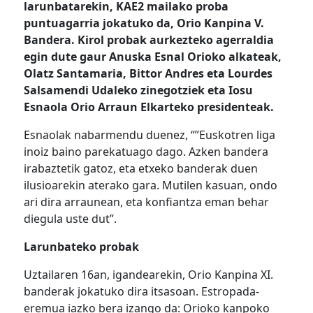
larunbatarekin, KAE2 mailako proba
puntuagarria jokatuko da, Orio Kanpina V.
Bandera. Kirol probak aurkezteko agerraldia
egin dute gaur Anuska Esnal Orioko alkateak,
Olatz Santamaria, Bittor Andres eta Lourdes
Salsamendi Udaleko zinegotziek eta Iosu
Esnaola Orio Arraun Elkarteko presidenteak.
Esnaolak nabarmendu duenez, “”Euskotren liga
inoiz baino parekatuago dago. Azken bandera
irabaztetik gatoz, eta etxeko banderak duen
ilusioarekin aterako gara. Mutilen kasuan, ondo
ari dira arraunean, eta konfiantza eman behar
diegula uste dut”.
Larunbateko probak
Uztailaren 16an, igandearekin, Orio Kanpina XI.
banderak jokatuko dira itsasoan. Estropada-
eremua iazko bera izango da: Orioko kanpoko