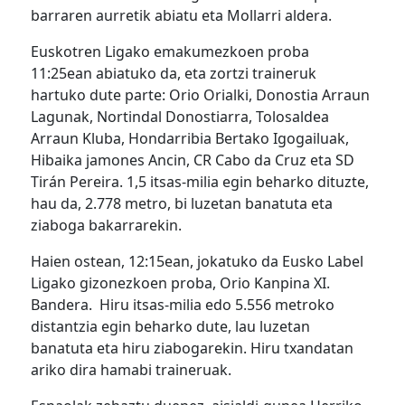
barraren aurretik abiatu eta Mollarri aldera.
Euskotren Ligako emakumezkoen proba
11:25ean abiatuko da, eta zortzi traineruk
hartuko dute parte: Orio Orialki, Donostia Arraun
Lagunak, Nortindal Donostiarra, Tolosaldea
Arraun Kluba, Hondarribia Bertako Igogailuak,
Hibaika jamones Ancin, CR Cabo da Cruz eta SD
Tirán Pereira. 1,5 itsas-milia egin beharko dituzte,
hau da, 2.778 metro, bi luzetan banatuta eta
ziaboga bakarrarekin.
Haien ostean, 12:15ean, jokatuko da Eusko Label
Ligako gizonezkoen proba, Orio Kanpina XI.
Bandera. Hiru itsas-milia edo 5.556 metroko
distantzia egin beharko dute, lau luzetan
banatuta eta hiru ziabogarekin. Hiru txandatan
ariko dira hamabi traineruak.