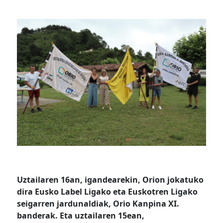
Uztailaren 16an, igandearekin, Orion jokatuko
dira Eusko Label Ligako eta Euskotren Ligako
seigarren jardunaldiak, Orio Kanpina XI.
banderak. Eta uztailaren 15ean,