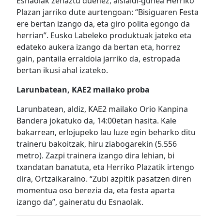
Esnaolak zehaztu duenez, aisialdi-gunea Herriko
Plazan jarriko dute aurtengoan: “Bisiguaren Festa
ere bertan izango da, eta giro polita egongo da
herrian”. Eusko Labeleko produktuak jateko eta
edateko aukera izango da bertan eta, horrez
gain, pantaila erraldoia jarriko da, estropada
bertan ikusi ahal izateko.
Larunbatean, KAE2 mailako proba
Larunbatean, aldiz, KAE2 mailako Orio Kanpina
Bandera jokatuko da, 14:00etan hasita. Kale
bakarrean, erlojupeko lau luze egin beharko ditu
traineru bakoitzak, hiru ziabogarekin (5.556
metro). Zazpi trainera izango dira lehian, bi
txandatan banatuta, eta Herriko Plazatik irtengo
dira, Ortzaikaraino. “Zubi azpitik pasatzen diren
momentua oso berezia da, eta festa aparta
izango da”, gaineratu du Esnaolak.