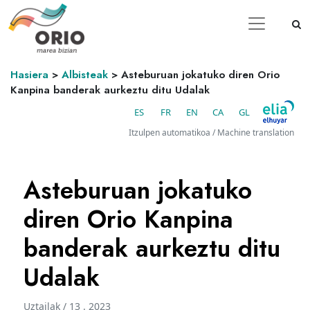
Hasiera
>
Albisteak
>
Asteburuan jokatuko diren Orio
Kanpina banderak aurkeztu ditu Udalak
ES
FR
EN
CA
GL
Itzulpen automatikoa / Machine translation
Asteburuan jokatuko
diren Orio Kanpina
banderak aurkeztu ditu
Udalak
Uztailak / 13 . 2023