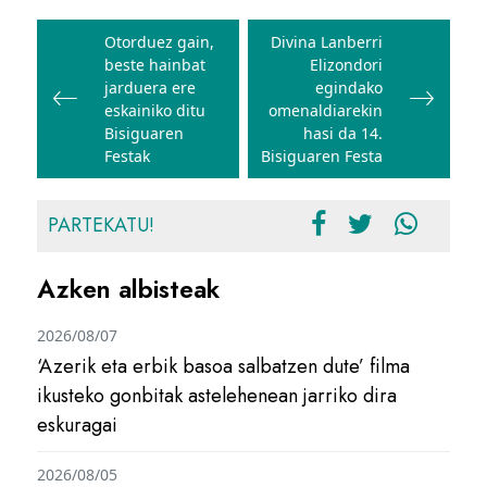
Bidalketetan
zehar
Otorduez gain,
Divina Lanberri
beste hainbat
Elizondori
nabigatu
jarduera ere
egindako
eskainiko ditu
omenaldiarekin
Bisiguaren
hasi da 14.
Festak
Bisiguaren Festa
PARTEKATU!
Azken albisteak
2026/08/07
‘Azerik eta erbik basoa salbatzen dute’ filma
ikusteko gonbitak astelehenean jarriko dira
eskuragai
2026/08/05