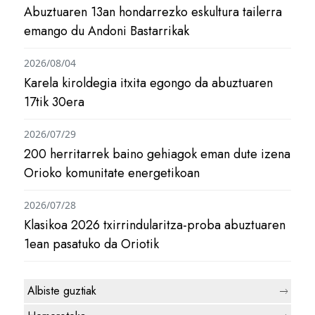
Abuztuaren 13an hondarrezko eskultura tailerra
emango du Andoni Bastarrikak
2026/08/04
Karela kiroldegia itxita egongo da abuztuaren
17tik 30era
2026/07/29
200 herritarrek baino gehiagok eman dute izena
Orioko komunitate energetikoan
2026/07/28
Klasikoa 2026 txirrindularitza-proba abuztuaren
1ean pasatuko da Oriotik
Albiste guztiak