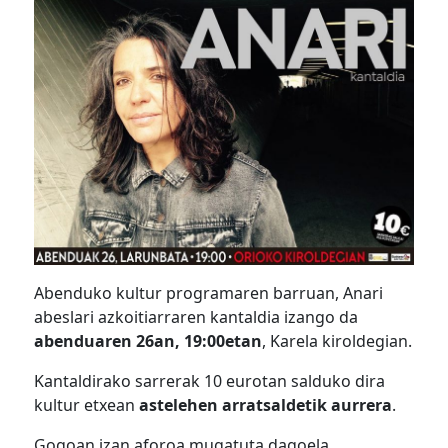
Abenduko kultur programaren barruan, Anari
abeslari azkoitiarraren kantaldia izango da
abenduaren 26an, 19:00etan
, Karela kiroldegian.
Kantaldirako sarrerak 10 eurotan salduko dira
kultur etxean
astelehen arratsaldetik aurrera
.
Gogoan izan aforoa mugatuta dagoela