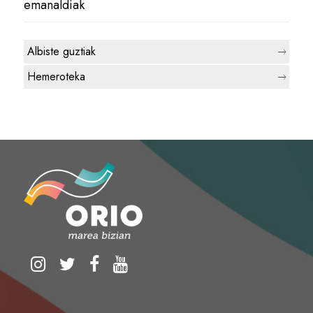
emanaldiak
Albiste guztiak
Hemeroteka