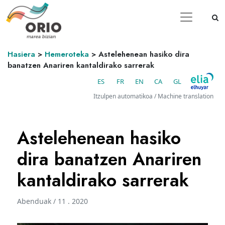
Hasiera
>
Hemeroteka
>
Astelehenean hasiko dira
banatzen Anariren kantaldirako sarrerak
ES
FR
EN
CA
GL
Itzulpen automatikoa / Machine translation
Astelehenean hasiko
dira banatzen Anariren
kantaldirako sarrerak
Abenduak / 11 . 2020