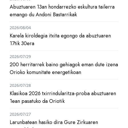
Abuztuaren 13an hondarrezko eskultura tailerra
emango du Andoni Bastarrikak
2026/08/04
Karela kiroldegia itxita egongo da abuztuaren
17tik 30era
2026/07/29
200 herritarrek baino gehiagok eman dute izena
Orioko komunitate energetikoan
2026/07/28
Klasikoa 2026 txirrindularitza-proba abuztuaren
1ean pasatuko da Oriotik
2026/07/27
Larunbatean hasiko dira Gure Zirkuaren