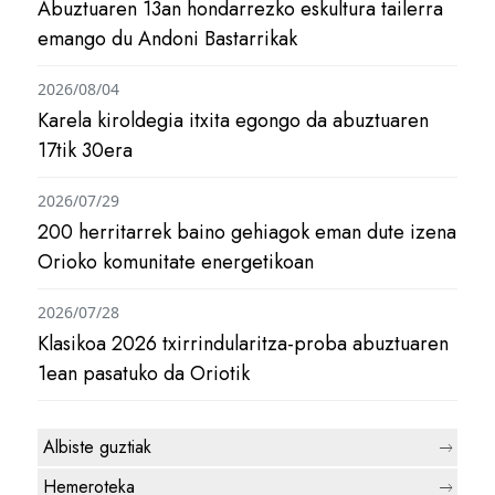
Abuztuaren 13an hondarrezko eskultura tailerra
emango du Andoni Bastarrikak
2026/08/04
Karela kiroldegia itxita egongo da abuztuaren
17tik 30era
2026/07/29
200 herritarrek baino gehiagok eman dute izena
Orioko komunitate energetikoan
2026/07/28
Klasikoa 2026 txirrindularitza-proba abuztuaren
1ean pasatuko da Oriotik
Albiste guztiak
Hemeroteka