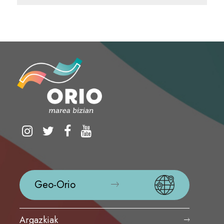
Geo-Orio
Argazkiak