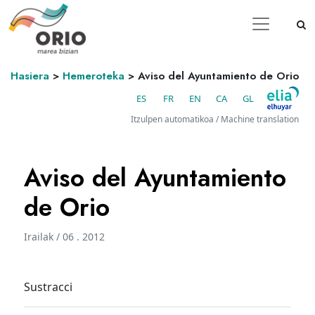
Hasiera
>
Hemeroteka
>
Aviso del Ayuntamiento de Orio
ES
FR
EN
CA
GL
Itzulpen automatikoa / Machine translation
Aviso del Ayuntamiento
de Orio
Irailak / 06 . 2012
Sustracci