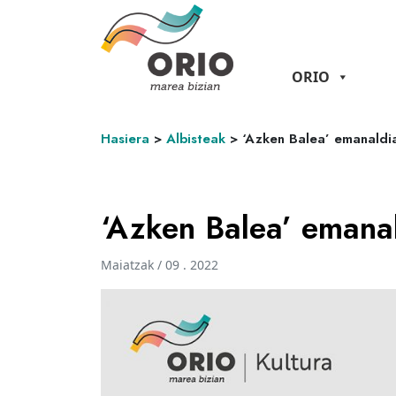
ORIO
Hasiera
>
Albisteak
>
‘Azken Balea’ emanaldi
‘Azken Balea’ emana
Maiatzak / 09 . 2022