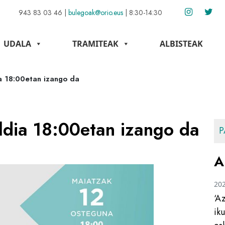
943 83 03 46
|
bulegoak@orio.eus
|
8:30-14:30
UDALA
TRAMITEAK
ALBISTEAK
a 18:00etan izango da
ldia 18:00etan izango da
P
A
20
‘A
ik