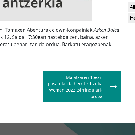
Al
He
n, Tomaxen Abenturak clown-konpainiak
Azken Balea
 12. Saioa 17:30ean hastekoa zen, baina, azken
zeratu behar izan da ordua. Barkatu eragozpenak.
Maiatzaren 15ean
pasatuko da herritik Itzulia
Women 2022 txirrindulari-
proba