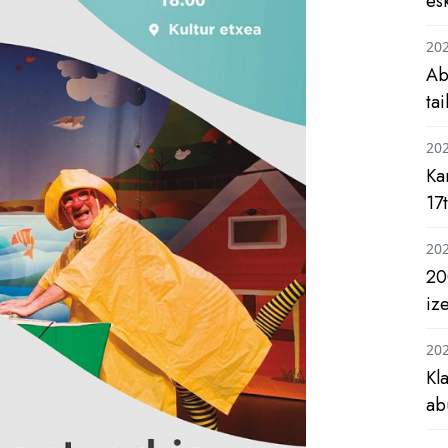
es
20
Ab
ta
20
Ka
17
20
20
iz
20
Kl
ab