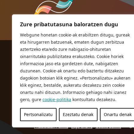
Zure pribatutasuna baloratzen dugu
Webgune honetan cookie-ak erabiltzen ditugu, gureak
eta hirugarren batzuenak, ematen dugun zerbitzua
aztertzeko eta/edo zure nabigazio-ohituretan
ORIOKO UDALA
oinarritutako publizitatea erakusteko. Cookie horiek
Herriko plaza,1
informazioa jaso eta gordetzen dute, nabigatzen
20810 Orio (Gipuzkoa)
duzunean. Cookie-ak onartu edo baztertu ditzakezu
T. 943 83 03 46
dagokion botoian klik eginez. «Pertsonalizatu» aukeran
klik eginez, bestalde, aukeratu dezakezu zein cookie
bulegoak@orio.eus
onartu nahi dituzun. Informazio gehiago nahi izanez
gero, gure
cookie-politika
kontsultatu dezakezu.
Pertsonalizatu
Ezeztatu denak
Onartu denak
Pribatutasun Politika
Lege oharra
Cookie politika
© 