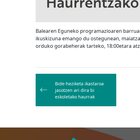
Balearen Eguneko programazioaren barrua
ikuskizuna emango du ostegunean, maiatzak
orduko gorabeherak tarteko, 18:00etara at
Bidalketetan
zehar
Bide-heziketa ikastaroa
jasotzen ari dira bi
nabigatu
eskoletako haurrak