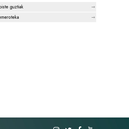
biste guztiak
meroteka