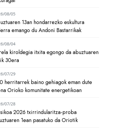
kuragai
26/08/05
uztuaren 13an hondarrezko eskultura
ilerra emango du Andoni Bastarrikak
26/08/04
rela kiroldegia itxita egongo da abuztuaren
tik 30era
26/07/29
0 herritarrek baino gehiagok eman dute
ena Orioko komunitate energetikoan
26/07/28
asikoa 2026 txirrindularitza-proba
uztuaren 1ean pasatuko da Oriotik