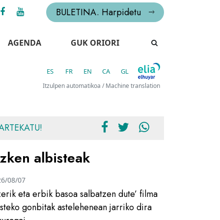
BULETINA. Harpidetu
AGENDA
GUK ORIORI
ES
FR
EN
CA
GL
Itzulpen automatikoa / Machine translation
ARTEKATU!
zken albisteak
26/08/07
zerik eta erbik basoa salbatzen dute’ filma
usteko gonbitak astelehenean jarriko dira