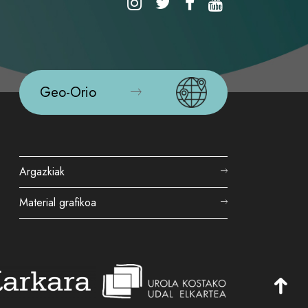
Geo-Orio
Argazkiak
Material grafikoa