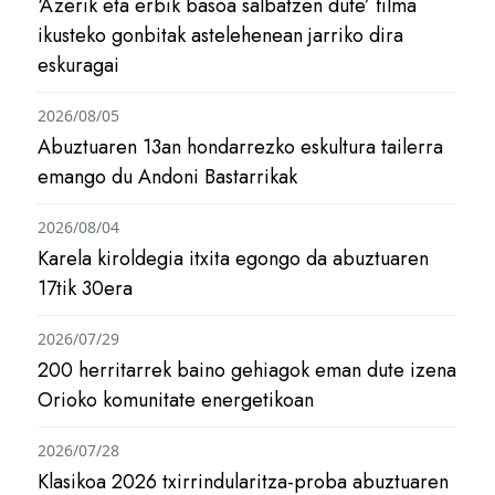
‘Azerik eta erbik basoa salbatzen dute’ filma
ikusteko gonbitak astelehenean jarriko dira
eskuragai
2026/08/05
Abuztuaren 13an hondarrezko eskultura tailerra
emango du Andoni Bastarrikak
2026/08/04
Karela kiroldegia itxita egongo da abuztuaren
17tik 30era
2026/07/29
200 herritarrek baino gehiagok eman dute izena
Orioko komunitate energetikoan
2026/07/28
Klasikoa 2026 txirrindularitza-proba abuztuaren