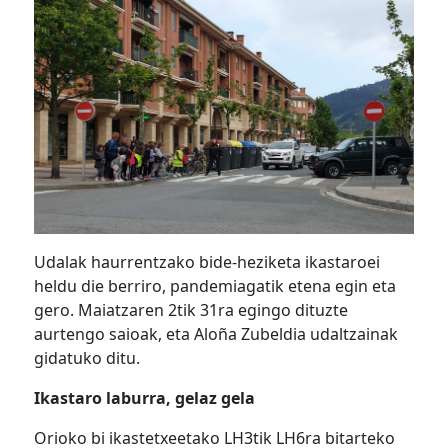
Udalak haurrentzako bide-heziketa ikastaroei
heldu die berriro, pandemiagatik etena egin eta
gero. Maiatzaren 2tik 31ra egingo dituzte
aurtengo saioak, eta Aloña Zubeldia udaltzainak
gidatuko ditu.
Ikastaro laburra, gelaz gela
Orioko bi ikastetxeetako LH3tik LH6ra bitarteko