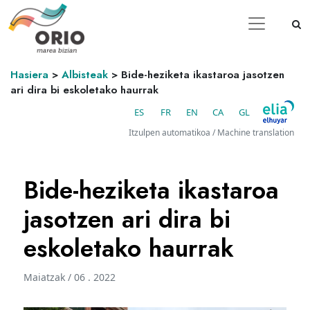
Hasiera
>
Albisteak
>
Bide-heziketa ikastaroa jasotzen
ari dira bi eskoletako haurrak
ES
FR
EN
CA
GL
Itzulpen automatikoa / Machine translation
Bide-heziketa ikastaroa
jasotzen ari dira bi
eskoletako haurrak
Maiatzak / 06 . 2022