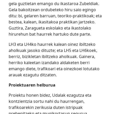
gela guztietan emango du ikastaroa Zubeldiak.
Gela bakoitzean ordubeteko hiru saio egingo
ditu: bi, gelaren barruan, teoriko-praktikoak; eta
bestea, kalean, ikasitakoa praktikan jartzeko.
Guztira, Zaragueta eskolako eta ikastolako
hirurehun bat haurrek hartuko dute parte.
LH3 eta LH4ko haurrek kalean oinez ibiltzeko
aholkuak jasoko dituzte; eta LH5 eta LH6koek,
berriz, bizikletan ibiltzeko aholkuak. Gainera,
herriko kaleetan izandako aldaketen berri
emango diete, trafikoari eta oinezkoei lotutako
arauak ezagutu ditzaten.
Proiektuaren helburua
Proiektu honen bidez, Udalak ezagutza eta
kontzientzia sortu nahi du haurrengan,
trafikoarekin zerikusia duten istripuak
prebenitzeko eta mugikortasun segurua