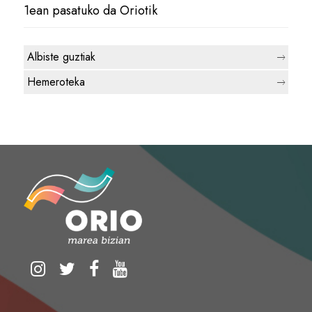
1ean pasatuko da Oriotik
Albiste guztiak
Hemeroteka