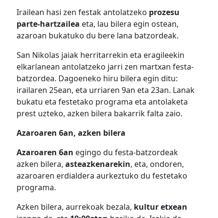
Irailean hasi zen festak antolatzeko
prozesu
parte-hartzailea
eta, lau bilera egin ostean,
azaroan bukatuko du bere lana batzordeak.
San Nikolas jaiak herritarrekin eta eragileekin
elkarlanean antolatzeko jarri zen martxan festa-
batzordea. Dagoeneko hiru bilera egin ditu:
irailaren 25ean, eta urriaren 9an eta 23an. Lanak
bukatu eta festetako programa eta antolaketa
prest uzteko, azken bilera bakarrik falta zaio.
Azaroaren 6an, azken bilera
Azaroaren 6an
egingo du festa-batzordeak
azken bilera,
asteazkenarekin
, eta, ondoren,
azaroaren erdialdera aurkeztuko du festetako
programa.
Azken bilera, aurrekoak bezala,
kultur etxean