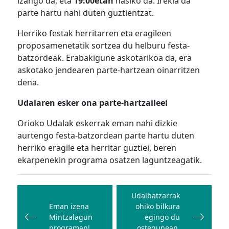
izango da, eta
19:00etan
hasiko da. Irekia da
parte hartu nahi duten guztientzat.
Herriko festak herritarren eta eragileen
proposamenetatik sortzea du helburu festa-
batzordeak. Erabakigune askotarikoa da, era
askotako jendearen parte-hartzean oinarritzen
dena.
Udalaren esker ona parte-hartzaileei
Orioko Udalak eskerrak eman nahi dizkie
aurtengo festa-batzordean parte hartu duten
herriko eragile eta herritar guztiei, beren
ekarpenekin programa osatzen laguntzeagatik.
Bidalketetan
zehar
Udalbatzarrak
Eman izena
ohiko bilkura
nabigatu
Mintzalagun
egingo du
programan!
ostegunean,