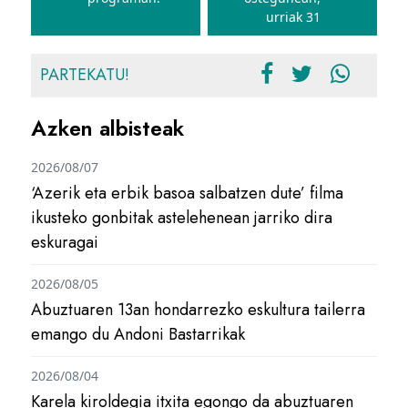
urriak 31
PARTEKATU!
Azken albisteak
2026/08/07
‘Azerik eta erbik basoa salbatzen dute’ filma
ikusteko gonbitak astelehenean jarriko dira
eskuragai
2026/08/05
Abuztuaren 13an hondarrezko eskultura tailerra
emango du Andoni Bastarrikak
2026/08/04
Karela kiroldegia itxita egongo da abuztuaren