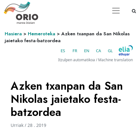
Hasiera
>
Hemeroteka
>
Azken txanpan da San Nikolas
jaietako festa-batzordea
ES
FR
EN
CA
GL
Itzulpen automatikoa / Machine translation
Azken txanpan da San
Nikolas jaietako festa-
batzordea
Urriak / 28 . 2019