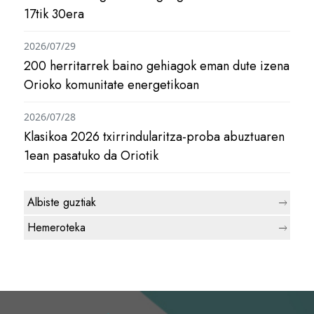
17tik 30era
2026/07/29
200 herritarrek baino gehiagok eman dute izena
Orioko komunitate energetikoan
2026/07/28
Klasikoa 2026 txirrindularitza-proba abuztuaren
1ean pasatuko da Oriotik
Albiste guztiak
Hemeroteka