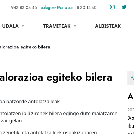
943 83 03 46
|
bulegoak@orio.eus
|
8:30-14:30
UDALA
TRAMITEAK
ALBISTEAK
lorazioa egiteko bilera
lorazioa egiteko bilera
P
A
oa batzorde antolatzaileak
20
olatzen ibili zirenek bilera egingo dute maiatzaren
‘A
tzar gelan.
ik
 zenetik, eta antolatzaileek ospakizunaren