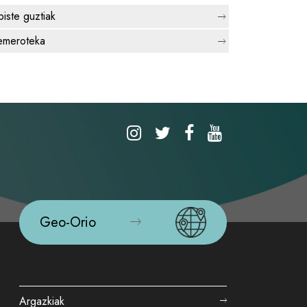
biste guztiak
meroteka
Geo-Orio
Argazkiak