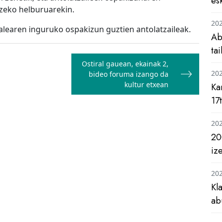
es
zeko helburuarekin.
20
alearen inguruko ospakizun guztien antolatzaileak.
Ab
ta
Ostiral gauean, ekainak 2,
20
bideo foruma izango da
kultur etxean
Ka
17
20
20
iz
20
Kl
ab