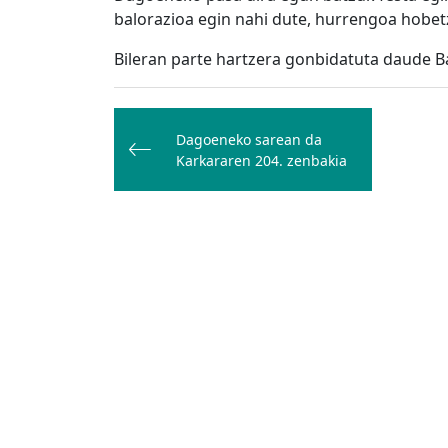
balorazioa egin nahi dute, hurrengoa hobet
Bileran parte hartzera gonbidatuta daude B
Bidalketetan
zehar
Dagoeneko sarean da
Karkararen 204. zenbakia
nabigatu