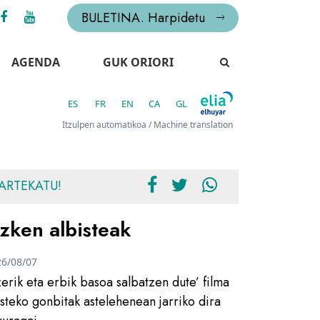
BULETINA. Harpidetu
AGENDA
GUK ORIORI
ES
FR
EN
CA
GL
Itzulpen automatikoa / Machine translation
ARTEKATU!
zken albisteak
26/08/07
zerik eta erbik basoa salbatzen dute’ filma
usteko gonbitak astelehenean jarriko dira