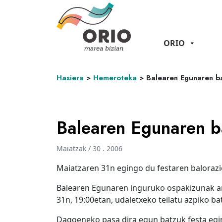
ORIO
Hasiera
>
Hemeroteka
>
Balearen Egunaren ba
Balearen Egunaren ba
Maiatzak / 30 . 2006
Maiatzaren 31n egingo du festaren balorazi
Balearen Egunaren inguruko ospakizunak ant
31n, 19:00etan, udaletxeko teilatu azpiko ba
Dagoeneko pasa dira egun batzuk festa egin