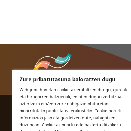
Zure pribatutasuna baloratzen dugu
Webgune honetan cookie-ak erabiltzen ditugu, gureak
eta hirugarren batzuenak, ematen dugun zerbitzua
aztertzeko eta/edo zure nabigazio-ohituretan
ORIOKO UDALA
oinarritutako publizitatea erakusteko. Cookie horiek
Herriko plaza,1
informazioa jaso eta gordetzen dute, nabigatzen
20810 Orio (Gipuzkoa)
duzunean. Cookie-ak onartu edo baztertu ditzakezu
T. 943 83 03 46