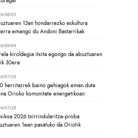
kuragai
26/08/05
uztuaren 13an hondarrezko eskultura
ilerra emango du Andoni Bastarrikak
26/08/04
rela kiroldegia itxita egongo da abuztuaren
tik 30era
26/07/29
0 herritarrek baino gehiagok eman dute
ena Orioko komunitate energetikoan
26/07/28
asikoa 2026 txirrindularitza-proba
uztuaren 1ean pasatuko da Oriotik