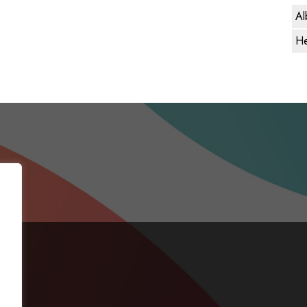
Al
He