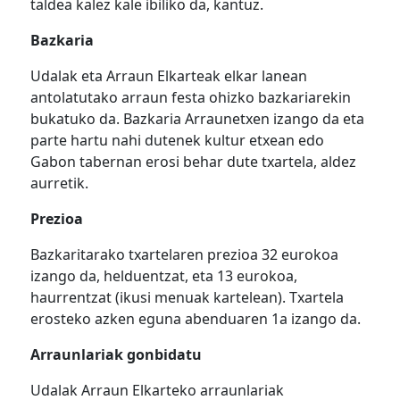
taldea kalez kale ibiliko da, kantuz.
Bazkaria
Udalak eta Arraun Elkarteak elkar lanean
antolatutako arraun festa ohizko bazkariarekin
bukatuko da. Bazkaria Arraunetxen izango da eta
parte hartu nahi dutenek kultur etxean edo
Gabon tabernan erosi behar dute txartela, aldez
aurretik.
Prezioa
Bazkaritarako txartelaren prezioa 32 eurokoa
izango da, helduentzat, eta 13 eurokoa,
haurrentzat (ikusi menuak kartelean). Txartela
erosteko azken eguna abenduaren 1a izango da.
Arraunlariak gonbidatu
Udalak Arraun Elkarteko arraunlariak