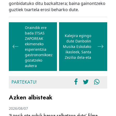
gonbidatuko ditu bazkaltzera; baina gainontzeko
guztiek txartela erosi beharko dute.
Bidalketetan
zehar
Oraindik ere
bada ITSAS
nabigatu
Kalejira egingo
ZAPOREAK
dute Danbolin
ekimeneko
Musika Eskolako
esperientzia
ikasleek, Santa
gastronomikoez
Zezilia dela-eta
gozatzeko
aukera
PARTEKATU!
Azken albisteak
2026/08/07
‘Azerik eta erbik basoa salbatzen dute’ filma