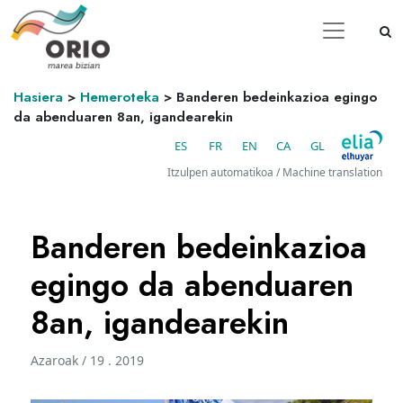
Hasiera
>
Hemeroteka
>
Banderen bedeinkazioa egingo
da abenduaren 8an, igandearekin
ES
FR
EN
CA
GL
Itzulpen automatikoa / Machine translation
Banderen bedeinkazioa
egingo da abenduaren
8an, igandearekin
Azaroak / 19 . 2019