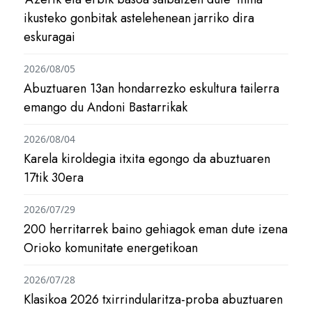
ikusteko gonbitak astelehenean jarriko dira
eskuragai
2026/08/05
Abuztuaren 13an hondarrezko eskultura tailerra
emango du Andoni Bastarrikak
2026/08/04
Karela kiroldegia itxita egongo da abuztuaren
17tik 30era
2026/07/29
200 herritarrek baino gehiagok eman dute izena
Orioko komunitate energetikoan
2026/07/28
Klasikoa 2026 txirrindularitza-proba abuztuaren