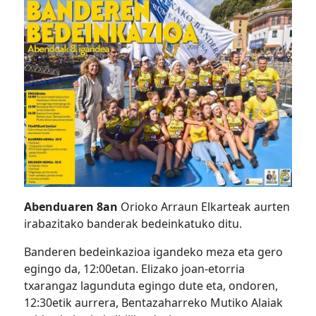
Abenduaren 8an
Orioko Arraun Elkarteak aurten
irabazitako banderak bedeinkatuko ditu.
Banderen bedeinkazioa igandeko meza eta gero
egingo da, 12:00etan. Elizako joan-etorria
txarangaz lagunduta egingo dute eta, ondoren,
12:30etik aurrera, Bentazaharreko Mutiko Alaiak