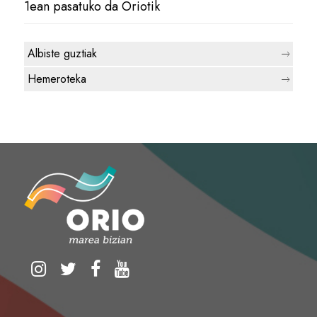
1ean pasatuko da Oriotik
Albiste guztiak
Hemeroteka