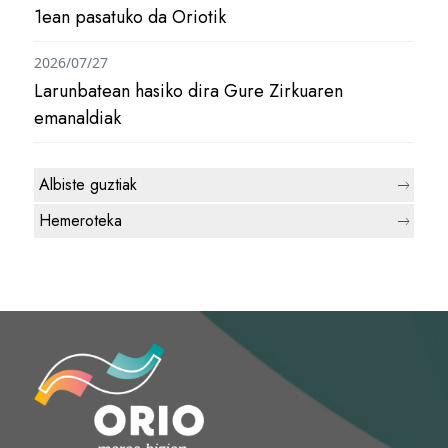
1ean pasatuko da Oriotik
2026/07/27
Larunbatean hasiko dira Gure Zirkuaren
emanaldiak
Albiste guztiak
Hemeroteka