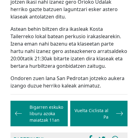
jotzen ikasi nahi izanez gero Orioko Udalak
herriko gazte batzuen laguntzari esker astero
klaseak antolatzen ditu.
Astean behin biltzen dira ikasleak Kosta
Tailerreko lokal batean perkusio irakaslearekin.
Izena eman nahi bazenu eta klaseetan parte
hartu nahi izanez gero asteazkenero arratsaldeko
20:00tatik 21:30ak bitarte izaten dira klaseak eta
bertara hurbiltzera gonbidatzen zaitugu.
Ondoren zuen lana San Pedrotan jotzeko aukera
izango duzue herriko kaleak animatuz.
Bidalketetan
zehar
Bigarren eskuko
Vuelta Ciclista al
liburu azoka
nabigatu
Pa
maiatzak 11an