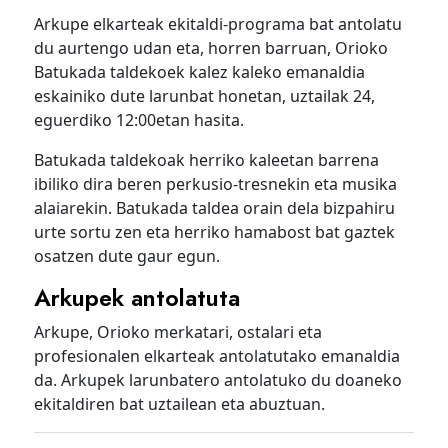
Arkupe elkarteak ekitaldi-programa bat antolatu
du aurtengo udan eta, horren barruan, Orioko
Batukada taldekoek kalez kaleko emanaldia
eskainiko dute larunbat honetan, uztailak 24,
eguerdiko 12:00etan hasita.
Batukada taldekoak herriko kaleetan barrena
ibiliko dira beren perkusio-tresnekin eta musika
alaiarekin. Batukada taldea orain dela bizpahiru
urte sortu zen eta herriko hamabost bat gaztek
osatzen dute gaur egun.
Arkupek antolatuta
Arkupe, Orioko merkatari, ostalari eta
profesionalen elkarteak antolatutako emanaldia
da. Arkupek larunbatero antolatuko du doaneko
ekitaldiren bat uztailean eta abuztuan.
Bidalketetan