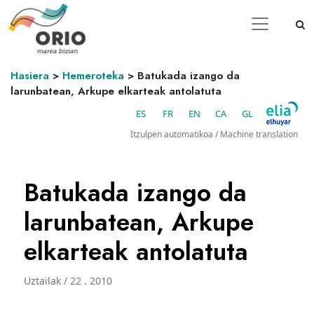
Hasiera
>
Hemeroteka
>
Batukada izango da
larunbatean, Arkupe elkarteak antolatuta
ES
FR
EN
CA
GL
Itzulpen automatikoa / Machine translation
Batukada izango da
larunbatean, Arkupe
elkarteak antolatuta
Uztailak / 22 . 2010