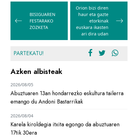
zehar
Orion bizi diren
BISIGUAREN
haur eta gazte
nabigatu
FESTARAKO
etorkinak
ZOZKETA
euskara ikasten
ari dira udan
PARTEKATU!
Azken albisteak
2026/08/05
Abuztuaren 13an hondarrezko eskultura tailerra
emango du Andoni Bastarrikak
2026/08/04
Karela kiroldegia itxita egongo da abuztuaren
17tik 30era