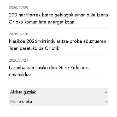
2026/07/29
200 herritarrek baino gehiagok eman dute izena
Orioko komunitate energetikoan
2026/07/28
Klasikoa 2026 txirrindularitza-proba abuztuaren
1ean pasatuko da Oriotik
2026/07/27
Larunbatean hasiko dira Gure Zirkuaren
emanaldiak
Albiste guztiak
Hemeroteka