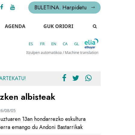
BULETINA. Harpidetu
AGENDA
GUK ORIORI
ES
FR
EN
CA
GL
Itzulpen automatikoa / Machine translation
ARTEKATU!
zken albisteak
26/08/05
uztuaren 13an hondarrezko eskultura
ilerra emango du Andoni Bastarrikak