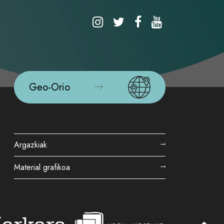
Geo-Orio
Argazkiak
Material grafikoa