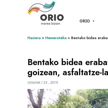
ORIO
Hasiera
>
Hemeroteka
>
Bentako bidea erabat
Bentako bidea erabat
goizean, asfaltatze-l
Uztailak / 23 . 2019