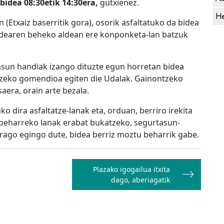
bidea 08:30etik 14:30era,
gutxienez.
He
 (Etxaiz baserritik gora), osorik asfaltatuko da bidea
Bidearen beheko aldean ere konponketa-lan batzuk
tasun handiak izango dituzte egun horretan bidea
iltzeko gomendioa egiten die Udalak. Gainontzeko
aera, orain arte bezala.
 dira asfaltatze-lanak eta, orduan, berriro irekita
 beharreko lanak erabat bukatzeko, segurtasun-
erago egingo dute, bidea berriz moztu beharrik gabe.
Plazako igogailua itxita
dago, aberiagatik