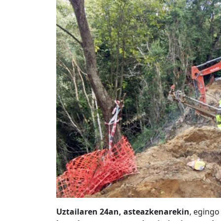
Uztailaren 24an, asteazkenarekin
, egingo