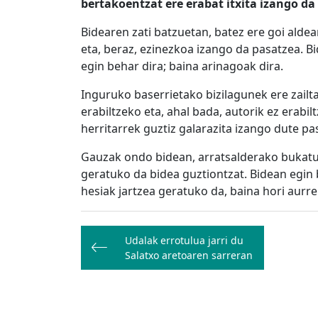
bertakoentzat ere erabat itxita izango da 
Bidearen zati batzuetan, batez ere goi aldean
eta, beraz, ezinezkoa izango da pasatzea. 
egin behar dira; baina arinagoak dira.
Inguruko baserrietako bizilagunek ere zail
erabiltzeko eta, ahal bada, autorik ez erab
herritarrek guztiz galarazita izango dute pas
Gauzak ondo bidean, arratsalderako bukatuko
geratuko da bidea guztiontzat. Bidean egin
hesiak jartzea geratuko da, baina hori aurr
Bidalketetan
Udalak errotulua jarri du
zehar
Salatxo aretoaren sarreran
nabigatu