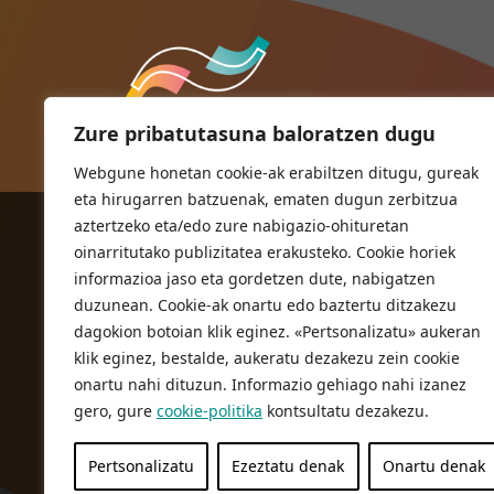
Zure pribatutasuna baloratzen dugu
Webgune honetan cookie-ak erabiltzen ditugu, gureak
eta hirugarren batzuenak, ematen dugun zerbitzua
aztertzeko eta/edo zure nabigazio-ohituretan
ORIOKO UDALA
oinarritutako publizitatea erakusteko. Cookie horiek
Herriko plaza,1
informazioa jaso eta gordetzen dute, nabigatzen
20810 Orio (Gipuzkoa)
duzunean. Cookie-ak onartu edo baztertu ditzakezu
T. 943 83 03 46
dagokion botoian klik eginez. «Pertsonalizatu» aukeran
klik eginez, bestalde, aukeratu dezakezu zein cookie
bulegoak@orio.eus
onartu nahi dituzun. Informazio gehiago nahi izanez
gero, gure
cookie-politika
kontsultatu dezakezu.
Pertsonalizatu
Ezeztatu denak
Onartu denak