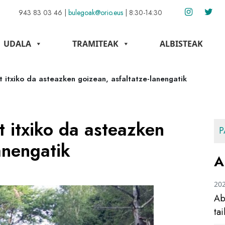
943 83 03 46
|
bulegoak@orio.eus
|
8:30-14:30
UDALA
TRAMITEAK
ALBISTEAK
 itxiko da asteazken goizean, asfaltatze-lanengatik
 itxiko da asteazken
P
anengatik
A
20
Ab
ta