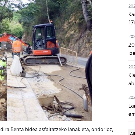
20
Ka
17
20
20
iz
20
Kl
ab
20
La
em
 dira Benta bidea asfaltatzeko lanak eta, ondorioz,
Al