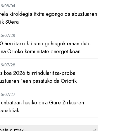
26/08/04
rela kiroldegia itxita egongo da abuztuaren
tik 30era
26/07/29
0 herritarrek baino gehiagok eman dute
ena Orioko komunitate energetikoan
26/07/28
asikoa 2026 txirrindularitza-proba
uztuaren 1ean pasatuko da Oriotik
26/07/27
runbatean hasiko dira Gure Zirkuaren
analdiak
biste guztiak