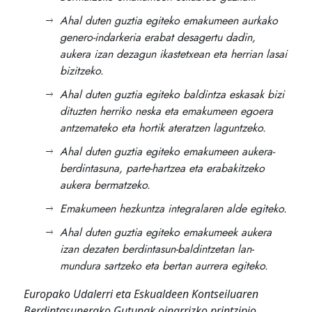
Ahal duten guztia egiteko emakumeen aurkako
genero-indarkeria erabat desagertu dadin,
aukera izan dezagun ikastetxean eta herrian lasai
bizitzeko.
Ahal duten guztia egiteko baldintza eskasak bizi
dituzten herriko neska eta emakumeen egoera
antzemateko eta hortik ateratzen laguntzeko.
Ahal duten guztia egiteko emakumeen aukera-
berdintasuna, parte-hartzea eta erabakitzeko
aukera bermatzeko.
Emakumeen hezkuntza integralaren alde egiteko.
Ahal duten guztia egiteko emakumeek aukera
izan dezaten berdintasun-baldintzetan lan-
mundura sartzeko eta bertan aurrera egiteko.
Europako Udalerri eta Eskualdeen Kontseiluaren
Berdintasunerako Gutunak oinarrizko printzipio