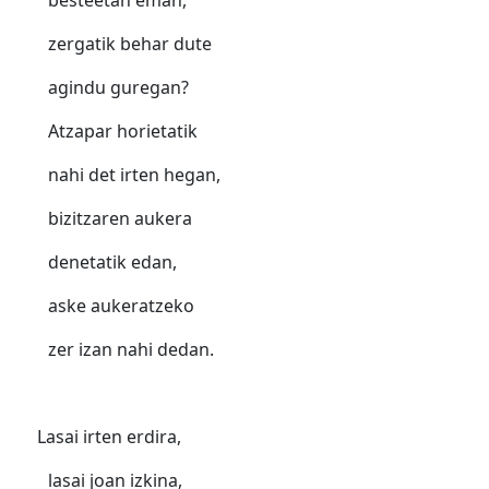
besteetan eman,
zergatik behar dute
agindu guregan?
Atzapar horietatik
nahi det irten hegan,
bizitzaren aukera
denetatik edan,
aske aukeratzeko
zer izan nahi dedan.
Lasai irten erdira,
lasai joan izkina,