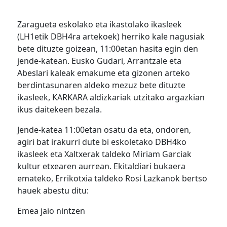
Zaragueta eskolako eta ikastolako ikasleek
(LH1etik DBH4ra artekoek) herriko kale nagusiak
bete dituzte goizean, 11:00etan hasita egin den
jende-katean. Eusko Gudari, Arrantzale eta
Abeslari kaleak emakume eta gizonen arteko
berdintasunaren aldeko mezuz bete dituzte
ikasleek, KARKARA aldizkariak utzitako argazkian
ikus daitekeen bezala.
Jende-katea 11:00etan osatu da eta, ondoren,
agiri bat irakurri dute bi eskoletako DBH4ko
ikasleek eta Xaltxerak taldeko Miriam Garciak
kultur etxearen aurrean. Ekitaldiari bukaera
emateko, Errikotxia taldeko Rosi Lazkanok bertso
hauek abestu ditu:
Emea jaio nintzen