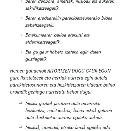
Beren denbora, ametsak, ilusioak eta aukerak
sakrifikatzeagatik.
Beren ereduarekin parekidetasunerako bidea
zabaltzeagatik.
Emakumearen balioa erakutsi eta
aldarrikatzeagatik.
Eta gu gaur hobeto izateko egin duten
guztiagatik.
Hemen gaudenok AITORTZEN DUGU GAUR EGUN
gure ikastetxeek eta herriak aurrera egin dutela
parekidetasunaren eta hezkidetzaren bidean; baina
oraindik gehiago aurreratu behar dugu:
Neska guztiek jasotzen dute oinarrizko
hezkuntza, nahitaezkoa; baina askok galtzen
dute ikasketetan aurrera egiteko aukera.
Neskak, oraindik, etxeko lanak egiteko edo