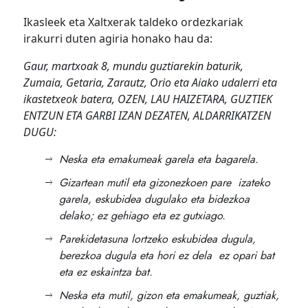
Ikasleek eta Xaltxerak taldeko ordezkariak
irakurri duten agiria honako hau da:
Gaur, martxoak 8, mundu guztiarekin baturik,
Zumaia, Getaria, Zarautz, Orio eta Aiako udalerri eta
ikastetxeok batera, OZEN, LAU HAIZETARA, GUZTIEK
ENTZUN ETA GARBI IZAN DEZATEN, ALDARRIKATZEN
DUGU:
Neska eta emakumeak garela eta bagarela.
Gizartean mutil eta gizonezkoen pare izateko
garela, eskubidea dugulako eta bidezkoa
delako; ez gehiago eta ez gutxiago.
Parekidetasuna lortzeko eskubidea dugula,
berezkoa dugula eta hori ez dela ez opari bat
eta ez eskaintza bat.
Neska eta mutil, gizon eta emakumeak, guztiak,