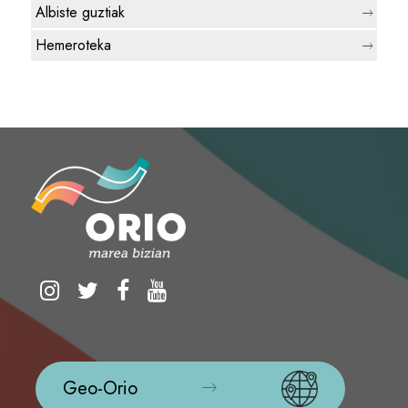
Albiste guztiak
Hemeroteka
Geo-Orio