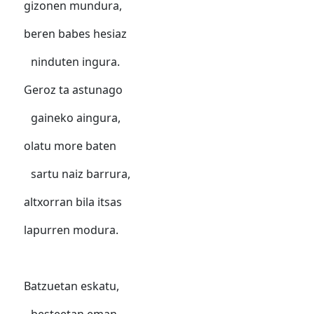
gizonen mundura,
beren babes hesiaz
ninduten ingura.
Geroz ta astunago
gaineko aingura,
olatu more baten
sartu naiz barrura,
altxorran bila itsas
lapurren modura.
Batzuetan eskatu,