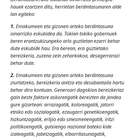
hauek ezartzen ditu, herrietan berdintasunaren alde
lan egiteko:
1.
Emakumeen eta gizonen arteko berdintasuna
oinarrizko eskubidea da. Tokian tokiko gobernuek
beren erantzukizunpeko arlo guztietan ezarri behar
dute eskubide hau. Era berean, era guztietako
bereizkeria, zuzena zein zeharkakoa, desagerrarazi
behar dute.
2.
Emakumeen eta gizonen arteko berdintasuna
ziurtatzeko, bereizkeria anitza eta desabantaila hartu
behar dira kontuan. Generoari dagokion bereizkeriaz
gain beste faktore askorengatik bereizten da jendea
gure gizartean: arrazagatik, koloreagatik, jatorri
etniko edo sozialagatik, ezaugarri genetikoengatik,
hizkuntzagatik, erlijio edo sinesmenengatik, iritzi
politikoengatik, gutxiengo nazional bateko kide
izateagatik, jabetzagatik, elbarritasunagatik,