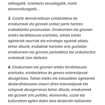
adinagatik, orientazio sexualagatik, maila
ekonomikoagatik…
3.
Gizarte demokratikoan ezinbestekoa da
emakumeek eta gizonek orekaz parte hartzea
erabakitzeko prozesuetan. Emakumeen eta gizonen
arteko berdintasuna ezartzeko, tokian tokiko
agintariek neurriak eta estrategia egokiak abiatu
behar dituzte, erabakiak hartzeko arlo guztietan
emakumeen eta gizonen partaidetza eta ordezkaritza
orekatuak izan daitezen.
4.
Emakumeen eta gizonen arteko berdintasuna
ezartzeko, ezinbestekoa da genero estereotipoak
desagertzea. Tokian tokiko eta eskualdeko agintariek
desberdintasunen oinarri diren estereotipoak eta
oztopoak desagerrarazi behar dituzte, emakumeek
eta gizonek arlo politiko, ekonomiko, sozial eta
kulturalean egiten duten lana desberdin balioestea