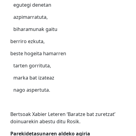
egutegi denetan
azpimarratuta,
biharamunak gaitu
berriro ezkuta,
beste hogeita hamarren
tarten gorrituta,
marka bat izateaz
nago aspertuta.
Bertsoak Xabier Leteren ‘Baratze bat zuretzat’
doinuarekin abestu ditu Rosik.
Parekidetasunaren aldeko agiria