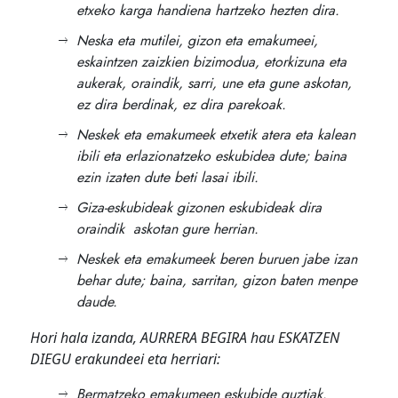
etxeko karga handiena hartzeko hezten dira.
Neska eta mutilei, gizon eta emakumeei,
eskaintzen zaizkien bizimodua, etorkizuna eta
aukerak, oraindik, sarri, une eta gune askotan,
ez dira berdinak, ez dira parekoak.
Neskek eta emakumeek etxetik atera eta kalean
ibili eta erlazionatzeko eskubidea dute; baina
ezin izaten dute beti lasai ibili.
Giza-eskubideak gizonen eskubideak dira
oraindik askotan gure herrian.
Neskek eta emakumeek beren buruen jabe izan
behar dute; baina, sarritan, gizon baten menpe
daude.
Hori hala izanda, AURRERA BEGIRA hau ESKATZEN
DIEGU erakundeei eta herriari:
Bermatzeko emakumeen eskubide guztiak.