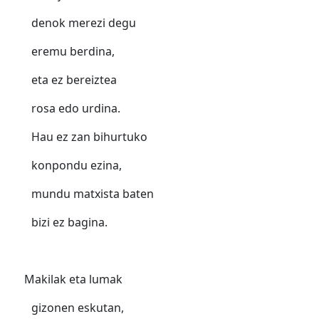
denok merezi degu
eremu berdina,
eta ez bereiztea
rosa edo urdina.
Hau ez zan bihurtuko
konpondu ezina,
mundu matxista baten
bizi ez bagina.
Makilak eta lumak
gizonen eskutan,