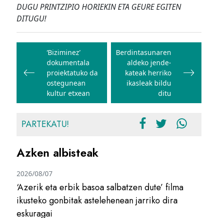
DUGU PRINTZIPIO HORIEKIN ETA GEURE EGITEN
DITUGU!
Bidalketetan
zehar
‘Biziminez’
Berdintasunaren
dokumentala
aldeko jende-
nabigatu
proiektatuko da
kateak herriko
ostegunean
ikasleak bildu
kultur etxean
ditu
PARTEKATU!
Azken albisteak
2026/08/07
‘Azerik eta erbik basoa salbatzen dute’ filma
ikusteko gonbitak astelehenean jarriko dira
eskuragai