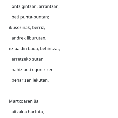
ontzigintzan, arrantzan,
beti punta-puntan;
ikusezinak, berriz,
andrek liburutan,
ez baldin bada, behintzat,
erretzeko sutan,
nahiz beti egon ziren
behar zan lekutan.
Martxoaren 8a
aitzakia hartuta,