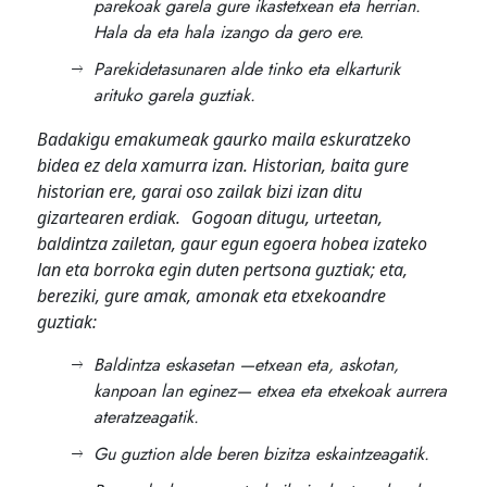
parekoak garela gure ikastetxean eta herrian.
Hala da eta hala izango da gero ere.
Parekidetasunaren alde tinko eta elkarturik
arituko garela guztiak.
Badakigu emakumeak gaurko maila eskuratzeko
bidea ez dela xamurra izan. Historian, baita gure
historian ere, garai oso zailak bizi izan ditu
gizartearen erdiak. Gogoan ditugu, urteetan,
baldintza zailetan, gaur egun egoera hobea izateko
lan eta borroka egin duten pertsona guztiak; eta,
bereziki, gure amak, amonak eta etxekoandre
guztiak:
Baldintza eskasetan —etxean eta, askotan,
kanpoan lan eginez— etxea eta etxekoak aurrera
ateratzeagatik.
Gu guztion alde beren bizitza eskaintzeagatik.