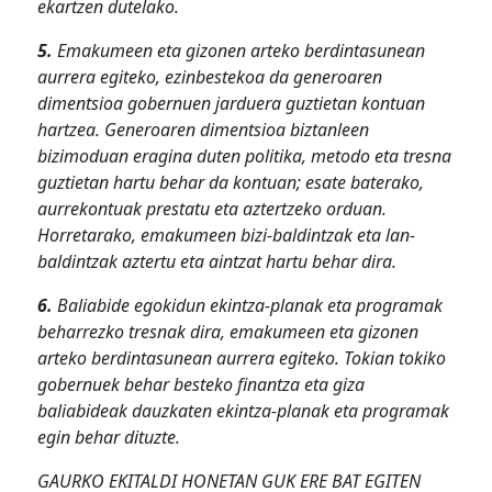
ekartzen dutelako.
5.
Emakumeen eta gizonen arteko berdintasunean
aurrera egiteko, ezinbestekoa da generoaren
dimentsioa gobernuen jarduera guztietan kontuan
hartzea. Generoaren dimentsioa biztanleen
bizimoduan eragina duten politika, metodo eta tresna
guztietan hartu behar da kontuan; esate baterako,
aurrekontuak prestatu eta aztertzeko orduan.
Horretarako, emakumeen bizi-baldintzak eta lan-
baldintzak aztertu eta aintzat hartu behar dira.
6.
Baliabide egokidun ekintza-planak eta programak
beharrezko tresnak dira, emakumeen eta gizonen
arteko berdintasunean aurrera egiteko. Tokian tokiko
gobernuek behar besteko finantza eta giza
baliabideak dauzkaten ekintza-planak eta programak
egin behar dituzte.
GAURKO EKITALDI HONETAN GUK ERE BAT EGITEN