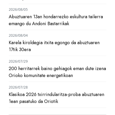
2026/08/05
Abuztuaren 13an hondarrezko eskultura tailerra
emango du Andoni Bastarrikak
2026/08/04
Karela kiroldegia itxita egongo da abuztuaren
17tik 30era
2026/07/29
200 herritarrek baino gehiagok eman dute izena
Orioko komunitate energetikoan
2026/07/28
Klasikoa 2026 txirrindularitza-proba abuztuaren
1ean pasatuko da Oriotik