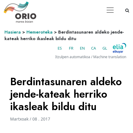
Hasiera
>
Hemeroteka
>
Berdintasunaren aldeko jende-
kateak herriko ikasleak bildu ditu
ES
FR
EN
CA
GL
Itzulpen automatikoa / Machine translation
Berdintasunaren aldeko
jende-kateak herriko
ikasleak bildu ditu
Martxoak / 08 . 2017