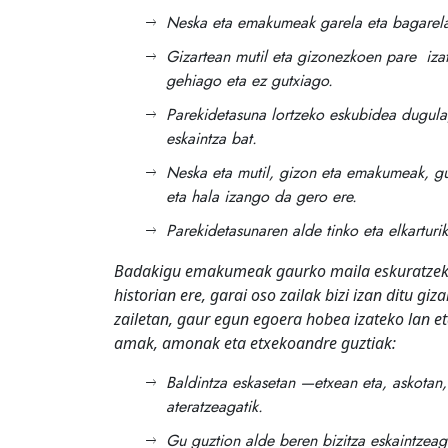
Neska eta emakumeak garela eta bagarel
Gizartean mutil eta gizonezkoen pare iza
gehiago eta ez gutxiago.
Parekidetasuna lortzeko eskubidea dugula
eskaintza bat.
Neska eta mutil, gizon eta emakumeak, guz
eta hala izango da gero ere.
Parekidetasunaren alde tinko eta elkarturik
Badakigu emakumeak gaurko maila eskuratzeko b
historian ere, garai oso zailak bizi izan ditu g
zailetan, gaur egun egoera hobea izateko lan et
amak, amonak eta etxekoandre guztiak:
Baldintza eskasetan —etxean eta, askotan
ateratzeagatik.
Gu guztion alde beren bizitza eskaintzeag