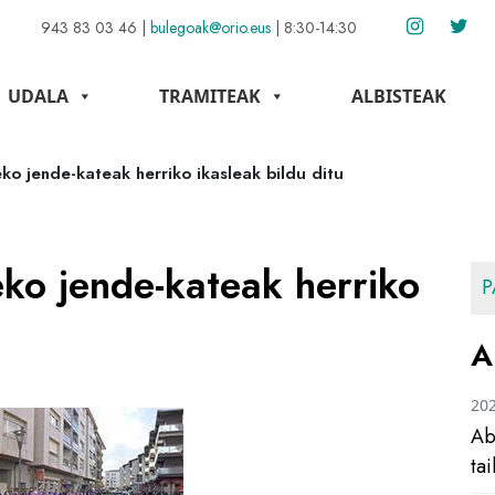
943 83 03 46
|
bulegoak@orio.eus
|
8:30-14:30
UDALA
TRAMITEAK
ALBISTEAK
ko jende-kateak herriko ikasleak bildu ditu
ko jende-kateak herriko
P
A
20
Ab
ta