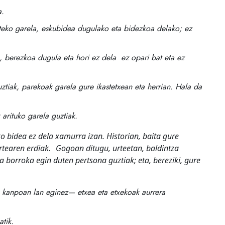
a.
teko garela, eskubidea dugulako eta bidezkoa delako; ez
, berezkoa dugula eta hori ez dela ez opari bat eta ez
tiak, parekoak garela gure ikastetxean eta herrian. Hala da
 arituko garela guztiak.
idea ez dela xamurra izan. Historian, baita gure
izartearen erdiak. Gogoan ditugu, urteetan, baldintza
a borroka egin duten pertsona guztiak; eta, bereziki, gure
, kanpoan lan eginez— etxea eta etxekoak aurrera
atik.