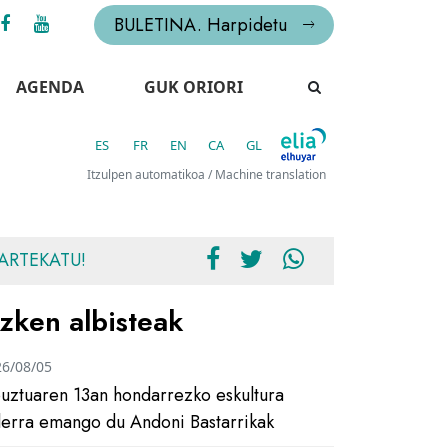
BULETINA. Harpidetu
AGENDA
GUK ORIORI
ES
FR
EN
CA
GL
Itzulpen automatikoa / Machine translation
ARTEKATU!
zken albisteak
26/08/05
uztuaren 13an hondarrezko eskultura
ilerra emango du Andoni Bastarrikak