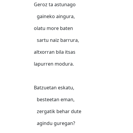
Geroz ta astunago
gaineko aingura,
olatu more baten
sartu naiz barrura,
altxorran bila itsas
lapurren modura.
Batzuetan eskatu,
besteetan eman,
zergatik behar dute
agindu guregan?