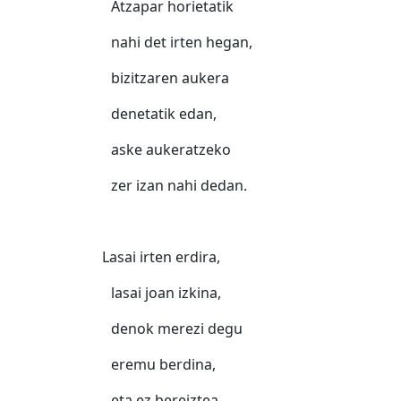
Atzapar horietatik
nahi det irten hegan,
bizitzaren aukera
denetatik edan,
aske aukeratzeko
zer izan nahi dedan.
Lasai irten erdira,
lasai joan izkina,
denok merezi degu
eremu berdina,
eta ez bereiztea