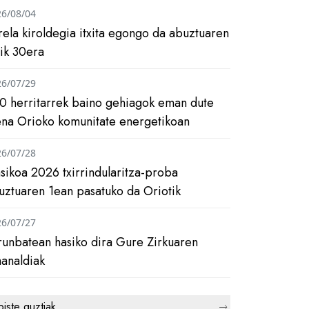
26/08/04
rela kiroldegia itxita egongo da abuztuaren
tik 30era
26/07/29
0 herritarrek baino gehiagok eman dute
ena Orioko komunitate energetikoan
26/07/28
asikoa 2026 txirrindularitza-proba
uztuaren 1ean pasatuko da Oriotik
26/07/27
runbatean hasiko dira Gure Zirkuaren
analdiak
biste guztiak