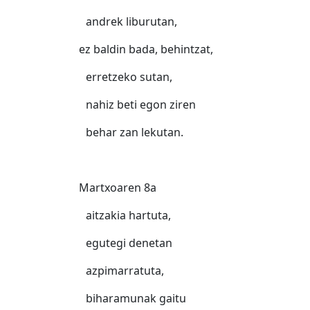
andrek liburutan,
ez baldin bada, behintzat,
erretzeko sutan,
nahiz beti egon ziren
behar zan lekutan.
Martxoaren 8a
aitzakia hartuta,
egutegi denetan
azpimarratuta,
biharamunak gaitu