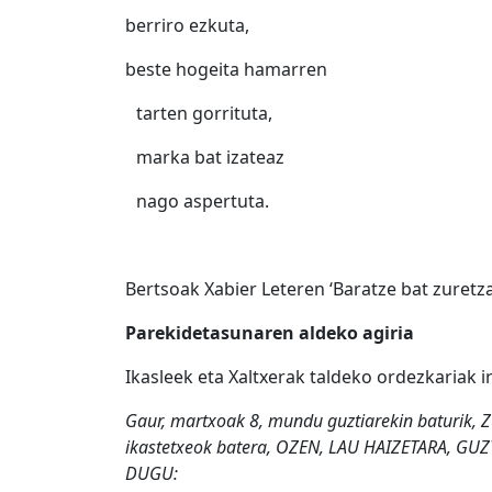
berriro ezkuta,
beste hogeita hamarren
tarten gorrituta,
marka bat izateaz
nago aspertuta.
Bertsoak Xabier Leteren ‘Baratze bat zuretza
Parekidetasunaren aldeko agiria
Ikasleek eta Xaltxerak taldeko ordezkariak i
Gaur, martxoak 8, mundu guztiarekin baturik, Zu
ikastetxeok batera, OZEN, LAU HAIZETARA, G
DUGU: