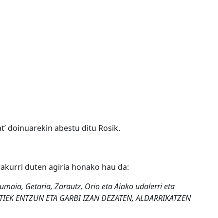
t’ doinuarekin abestu ditu Rosik.
rakurri duten agiria honako hau da:
maia, Getaria, Zarautz, Orio eta Aiako udalerri eta
UZTIEK ENTZUN ETA GARBI IZAN DEZATEN, ALDARRIKATZEN