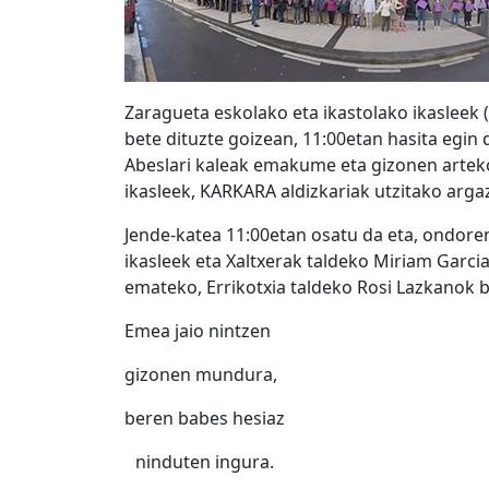
Zaragueta eskolako eta ikastolako ikasleek 
bete dituzte goizean, 11:00etan hasita egin
Abeslari kaleak emakume eta gizonen artek
ikasleek, KARKARA aldizkariak utzitako arga
Jende-katea 11:00etan osatu da eta, ondoren
ikasleek eta Xaltxerak taldeko Miriam Garcia
emateko, Errikotxia taldeko Rosi Lazkanok b
Emea jaio nintzen
gizonen mundura,
beren babes hesiaz
ninduten ingura.