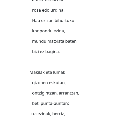
rosa edo urdina.
Hau ez zan bihurtuko
konpondu ezina,
mundu matxista baten
bizi ez bagina.
Makilak eta lumak
gizonen eskutan,
ontzigintzan, arrantzan,
beti punta-puntan;
ikusezinak, berriz,