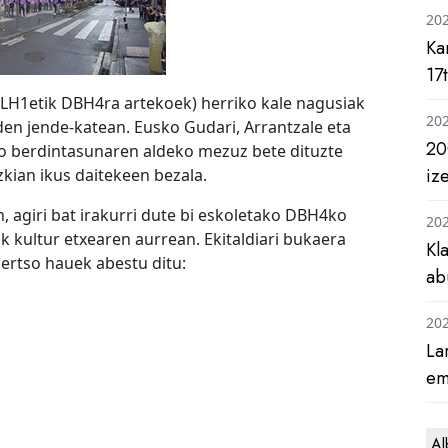
20
Ka
17
(LH1etik DBH4ra artekoek) herriko kale nagusiak
20
 den jende-katean. Eusko Gudari, Arrantzale eta
20
o berdintasunaren aldeko mezuz bete dituzte
iz
zkian ikus daitekeen bezala.
, agiri bat irakurri dute bi eskoletako DBH4ko
20
k kultur etxearen aurrean. Ekitaldiari bukaera
Kl
ertso hauek abestu ditu:
ab
20
La
em
Al