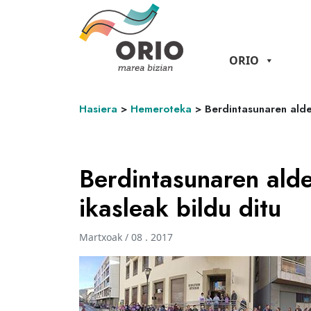
ORIO
Hasiera
>
Hemeroteka
>
Berdintasunaren alde
Berdintasunaren alde
ikasleak bildu ditu
Martxoak / 08 . 2017