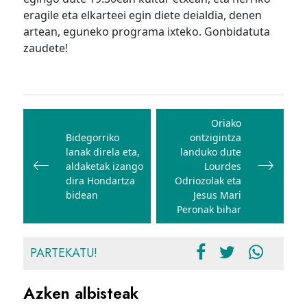
eragile eta elkarteei egin diete deialdia, denen
artean, eguneko programa ixteko. Gonbidatuta
zaudete!
Bidalketetan
zehar
Oriako
Bidegorriko
ontzigintza
nabigatu
lanak direla eta,
landuko dute
aldaketak izango
Lourdes
dira Hondartza
Odriozolak eta
bidean
Jesus Mari
Peronak bihar
PARTEKATU!
Azken albisteak