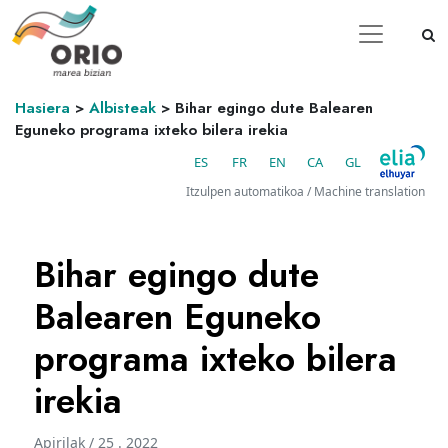
Hasiera
>
Albisteak
>
Bihar egingo dute Balearen
Eguneko programa ixteko bilera irekia
ES
FR
EN
CA
GL
Itzulpen automatikoa / Machine translation
Bihar egingo dute
Balearen Eguneko
programa ixteko bilera
irekia
Apirilak / 25 . 2022