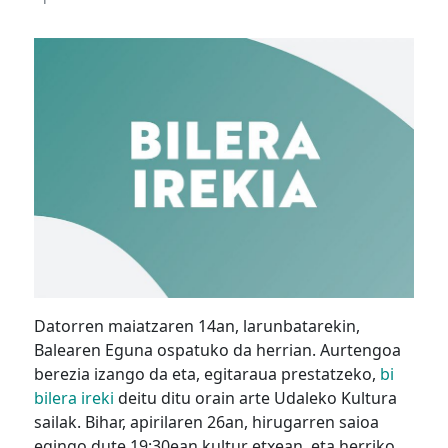
Datorren maiatzaren 14an, larunbatarekin,
Balearen Eguna ospatuko da herrian. Aurtengoa
berezia izango da eta, egitaraua prestatzeko,
bi
bilera ireki
deitu ditu orain arte Udaleko Kultura
sailak. Bihar, apirilaren 26an, hirugarren saioa
egingo dute 19:30ean kultur etxean, eta herriko