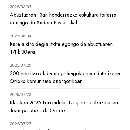
2026/08/05
Abuztuaren 13an hondarrezko eskultura tailerra
emango du Andoni Bastarrikak
2026/08/04
Karela kiroldegia itxita egongo da abuztuaren
17tik 30era
2026/07/29
200 herritarrek baino gehiagok eman dute izena
Orioko komunitate energetikoan
2026/07/28
Klasikoa 2026 txirrindularitza-proba abuztuaren
1ean pasatuko da Oriotik
2026/07/27