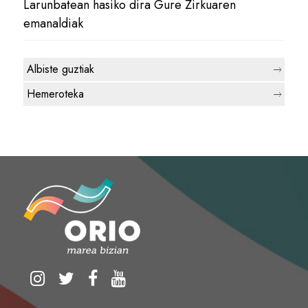
Larunbatean hasiko dira Gure Zirkuaren
emanaldiak
Albiste guztiak
Hemeroteka