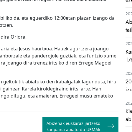
es
20
ibiliko da, eta eguerdiko 12:00etan plazan izango da
Ab
otzen.
ta
 dira Oriora.
20
 Maria eta Jesus haurtxoa. Hauek agurtzera joango
Ka
anborzale eta panderojole guztiak, eta funtzio xume
17
ra joango dira trenez iritsiko diren Errege Magoei
20
20
ren geltokitik abiatuko den kabalgatak lagunduta, hiru
 gainean Karela kiroldegiraino iritsi arte. Han
iz
zungo ditugu, eta amaieran, Erregeei musu emateko
20
Kl
ab
Abizenak euskaraz jartzeko
kanpaina abiatu du UEMAk