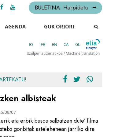
BULETINA. Harpidetu
AGENDA
GUK ORIORI
ES
FR
EN
CA
GL
Itzulpen automatikoa / Machine translation
ARTEKATU!
zken albisteak
26/08/07
zerik eta erbik basoa salbatzen dute’ filma
usteko gonbitak astelehenean jarriko dira