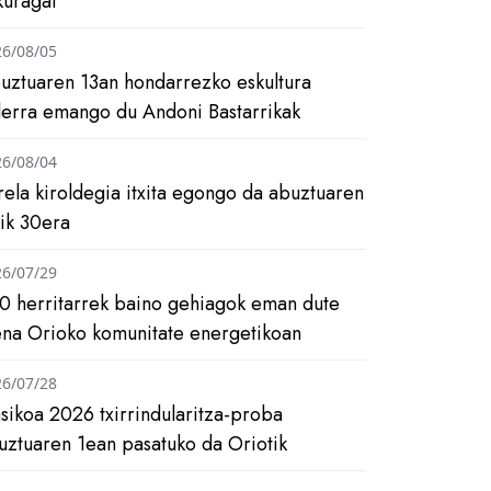
kuragai
26/08/05
uztuaren 13an hondarrezko eskultura
ilerra emango du Andoni Bastarrikak
26/08/04
rela kiroldegia itxita egongo da abuztuaren
tik 30era
26/07/29
0 herritarrek baino gehiagok eman dute
ena Orioko komunitate energetikoan
26/07/28
asikoa 2026 txirrindularitza-proba
uztuaren 1ean pasatuko da Oriotik