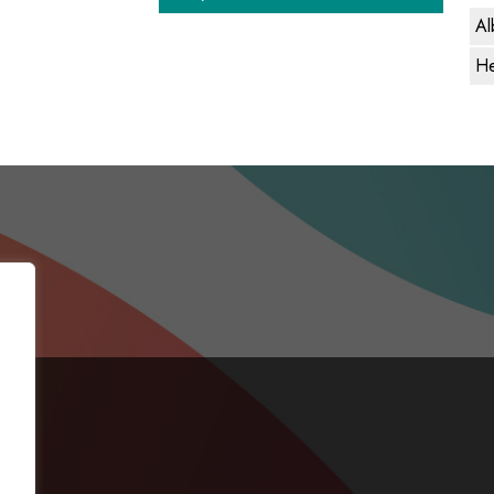
Al
He