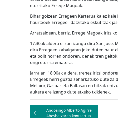
etorritako Errege Magoak.
Bihar goizean Erregeen Karterua kalez kale 
haurtxoek Erregeei idatzitako eskutitzak jas
Arratsaldean, berriz, Errege Magoak iritsiko
17:30ak aldera elizan izango dira San Jose,
dira Erregeen kabalgatan joko duten haur d
eta polit horren ondoren, denak tren geltoki
ongi etorria ematera.
Jarraian, 18:00ak aldera, trenez iritsi ondo
Erregeek herri guztia zeharkatuko dute zaldi
Meltxor, Gaspar eta Baltasarren hitzak ent
aukera ere izango dute etxeko txikienek.
Bidalketetan
Andoaingo Alberto Agirre
zehar
Abesbatzaren kontzertua