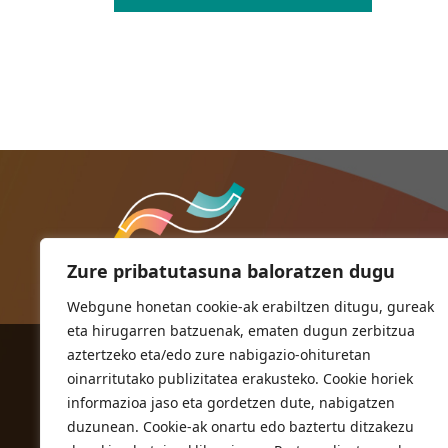
nabigatu
Zure pribatutasuna baloratzen dugu
Webgune honetan cookie-ak erabiltzen ditugu, gureak
eta hirugarren batzuenak, ematen dugun zerbitzua
aztertzeko eta/edo zure nabigazio-ohituretan
ORIOKO UDALA
oinarritutako publizitatea erakusteko. Cookie horiek
Herriko plaza,1
informazioa jaso eta gordetzen dute, nabigatzen
20810 Orio (Gipuzkoa)
duzunean. Cookie-ak onartu edo baztertu ditzakezu
T. 943 83 03 46