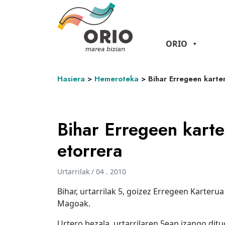
ORIO
Hasiera
>
Hemeroteka
>
Bihar Erregeen karte
Bihar Erregeen kart
etorrera
Urtarrilak / 04 . 2010
Bihar, urtarrilak 5, goizez Erregeen Karterua
Magoak.
Urtero bezala, urtarrilaren 5ean izango dit