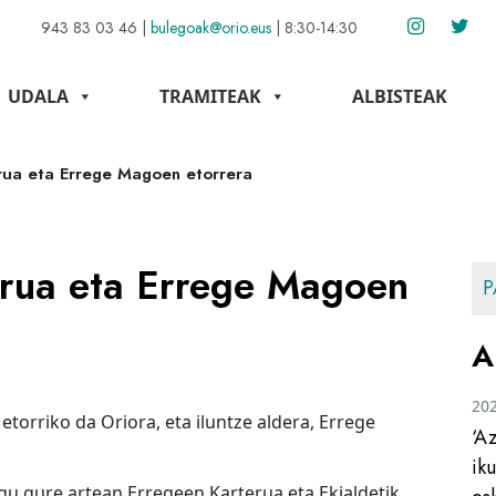
943 83 03 46
|
bulegoak@orio.eus
|
8:30-14:30
UDALA
TRAMITEAK
ALBISTEAK
rua eta Errege Magoen etorrera
erua eta Errege Magoen
P
A
20
 etorriko da Oriora, eta iluntze aldera, Errege
‘A
ik
ugu gure artean Erregeen Karterua eta Ekialdetik