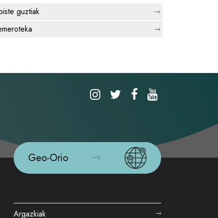
biste guztiak
meroteka
Geo-Orio
Argazkiak