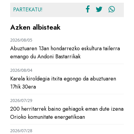
PARTEKATU!
Azken albisteak
2026/08/05
Abuztuaren 13an hondarrezko eskultura tailerra
emango du Andoni Bastarrikak
2026/08/04
Karela kiroldegia itxita egongo da abuztuaren
17tik 30era
2026/07/29
200 herritarrek baino gehiagok eman dute izena
Orioko komunitate energetikoan
2026/07/28