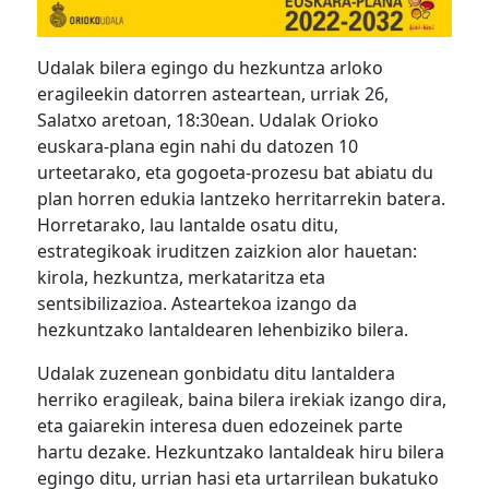
Udalak bilera egingo du hezkuntza arloko
eragileekin datorren asteartean, urriak 26,
Salatxo aretoan, 18:30ean. Udalak Orioko
euskara-plana egin nahi du datozen 10
urteetarako, eta gogoeta-prozesu bat abiatu du
plan horren edukia lantzeko herritarrekin batera.
Horretarako, lau lantalde osatu ditu,
estrategikoak iruditzen zaizkion alor hauetan:
kirola, hezkuntza, merkataritza eta
sentsibilizazioa. Asteartekoa izango da
hezkuntzako lantaldearen lehenbiziko bilera.
Udalak zuzenean gonbidatu ditu lantaldera
herriko eragileak, baina bilera irekiak izango dira,
eta gaiarekin interesa duen edozeinek parte
hartu dezake. Hezkuntzako lantaldeak hiru bilera
egingo ditu, urrian hasi eta urtarrilean bukatuko