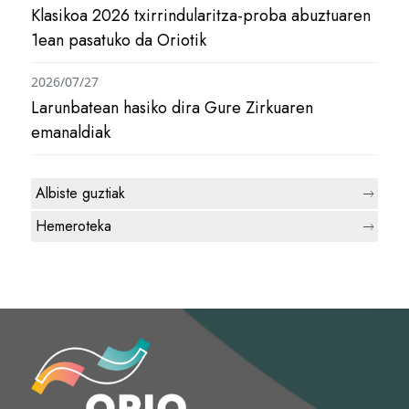
Klasikoa 2026 txirrindularitza-proba abuztuaren
1ean pasatuko da Oriotik
2026/07/27
Larunbatean hasiko dira Gure Zirkuaren
emanaldiak
Albiste guztiak
Hemeroteka