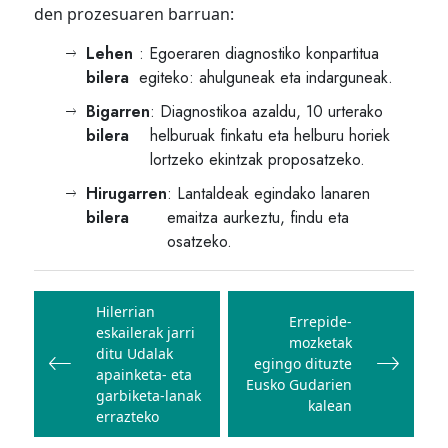
den prozesuaren barruan:
Lehen
: Egoeraren diagnostiko konpartitua
bilera
egiteko: ahulguneak eta indarguneak.
Bigarren
: Diagnostikoa azaldu, 10 urterako
bilera
helburuak finkatu eta helburu horiek
lortzeko ekintzak proposatzeko.
Hirugarren
: Lantaldeak egindako lanaren
bilera
emaitza aurkeztu, findu eta
osatzeko.
Bidalketetan
zehar
Hilerrian
Errepide-
eskailerak jarri
nabigatu
mozketak
ditu Udalak
egingo dituzte
apainketa- eta
Eusko Gudarien
garbiketa-lanak
kalean
errazteko