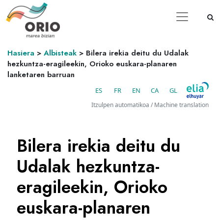
Hasiera
>
Albisteak
>
Bilera irekia deitu du Udalak
hezkuntza-eragileekin, Orioko euskara-planaren
lanketaren barruan
ES
FR
EN
CA
GL
Itzulpen automatikoa / Machine translation
Bilera irekia deitu du
Udalak hezkuntza-
eragileekin, Orioko
euskara-planaren