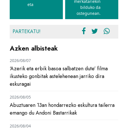
merkatariekin
eta
bilduko da
ostegunean.
PARTEKATU!
Azken albisteak
2026/08/07
‘Azerik eta erbik basoa salbatzen dute’ filma
ikusteko gonbitak astelehenean jarriko dira
eskuragai
2026/08/05
Abuztuaren 13an hondarrezko eskultura tailerra
emango du Andoni Bastarrikak
2026/08/04