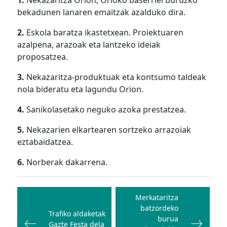
1.
Nekazaritza Orion, Orioko baserriei buruzko
bekadunen lanaren emaitzak azalduko dira.
2.
Eskola baratza ikastetxean. Proiektuaren
azalpena, arazoak eta lantzeko ideiak
proposatzea.
3.
Nekazaritza-produktuak eta kontsumo taldeak
nola bideratu eta lagundu Orion.
4.
Sanikolasetako neguko azoka prestatzea.
5.
Nekazarien elkartearen sortzeko arrazoiak
eztabaidatzea.
6.
Norberak dakarrena.
Bidalketetan
zehar
Merkataritza
batzordeko
nabigatu
Trafiko aldaketak
burua
Gazte Festa dela