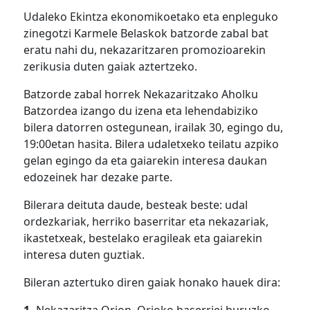
Udaleko Ekintza ekonomikoetako eta enpleguko
zinegotzi Karmele Belaskok batzorde zabal bat
eratu nahi du, nekazaritzaren promozioarekin
zerikusia duten gaiak aztertzeko.
Batzorde zabal horrek Nekazaritzako Aholku
Batzordea izango du izena eta lehendabiziko
bilera datorren ostegunean, irailak 30, egingo du,
19:00etan hasita. Bilera udaletxeko teilatu azpiko
gelan egingo da eta gaiarekin interesa daukan
edozeinek har dezake parte.
Bilerara deituta daude, besteak beste: udal
ordezkariak, herriko baserritar eta nekazariak,
ikastetxeak, bestelako eragileak eta gaiarekin
interesa duten guztiak.
Bileran aztertuko diren gaiak honako hauek dira: