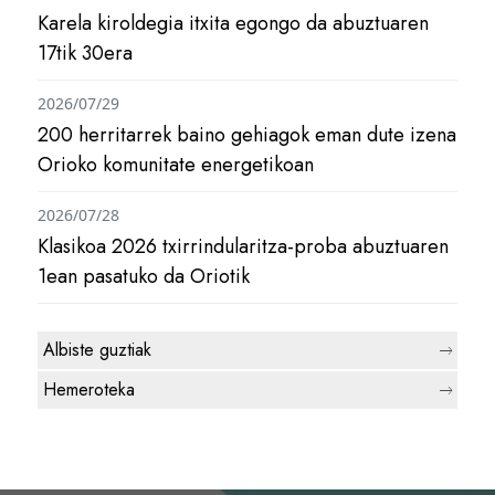
Karela kiroldegia itxita egongo da abuztuaren
17tik 30era
2026/07/29
200 herritarrek baino gehiagok eman dute izena
Orioko komunitate energetikoan
2026/07/28
Klasikoa 2026 txirrindularitza-proba abuztuaren
1ean pasatuko da Oriotik
Albiste guztiak
Hemeroteka