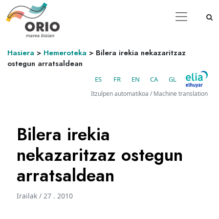
Hasiera
>
Hemeroteka
>
Bilera irekia nekazaritzaz
ostegun arratsaldean
ES
FR
EN
CA
GL
Itzulpen automatikoa / Machine translation
Bilera irekia
nekazaritzaz ostegun
arratsaldean
Irailak / 27 . 2010