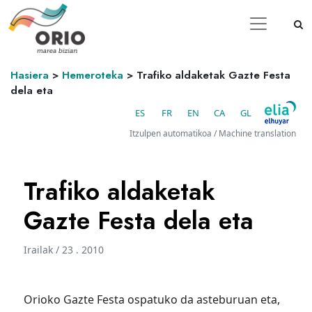
Hasiera
>
Hemeroteka
>
Trafiko aldaketak Gazte Festa
dela eta
ES
FR
EN
CA
GL
Itzulpen automatikoa / Machine translation
Trafiko aldaketak
Gazte Festa dela eta
Irailak / 23 . 2010
Orioko Gazte Festa ospatuko da asteburuan eta,