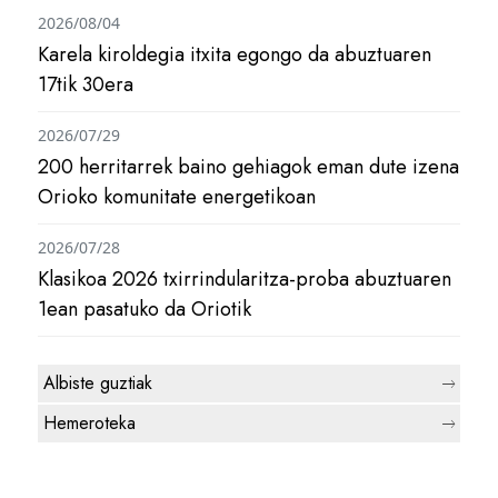
2026/08/04
Karela kiroldegia itxita egongo da abuztuaren
17tik 30era
2026/07/29
200 herritarrek baino gehiagok eman dute izena
Orioko komunitate energetikoan
2026/07/28
Klasikoa 2026 txirrindularitza-proba abuztuaren
1ean pasatuko da Oriotik
Albiste guztiak
Hemeroteka