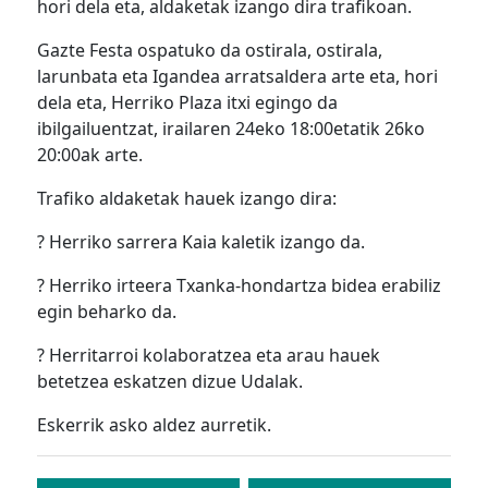
hori dela eta, aldaketak izango dira trafikoan.
Gazte Festa ospatuko da ostirala, ostirala,
larunbata eta Igandea arratsaldera arte eta, hori
dela eta, Herriko Plaza itxi egingo da
ibilgailuentzat, irailaren 24eko 18:00etatik 26ko
20:00ak arte.
Trafiko aldaketak hauek izango dira:
? Herriko sarrera Kaia kaletik izango da.
? Herriko irteera Txanka-hondartza bidea erabiliz
egin beharko da.
? Herritarroi kolaboratzea eta arau hauek
betetzea eskatzen dizue Udalak.
Eskerrik asko aldez aurretik.
Bidalketetan