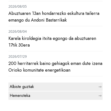
2026/08/05
Abuztuaren 13an hondarrezko eskultura tailerra
emango du Andoni Bastarrikak
2026/08/04
Karela kiroldegia itxita egongo da abuztuaren
17tik 30era
2026/07/29
200 herritarrek baino gehiagok eman dute izena
Orioko komunitate energetikoan
Albiste guztiak
Hemeroteka