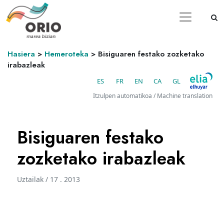
Hasiera
>
Hemeroteka
>
Bisiguaren festako zozketako
irabazleak
ES
FR
EN
CA
GL
Itzulpen automatikoa / Machine translation
Bisiguaren festako
zozketako irabazleak
Uztailak / 17 . 2013