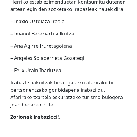
Herriko establezimenduetan kontsumitu dutenen
artean egin den zozketako irabazleak hauek dira:
– Inaxio Ostolaza Iraola
– Imanol Bereziartua Ikutza
– Ana Agirre Iruretagoiena
– Angeles Solaberrieta Gozategi
– Felix Urain Ibarluzea
Irabazle bakoitzak bihar gaueko afarirako bi
pertsonentzako gonbidapena irabazi du.
Afarirako txartela eskuratzeko turismo bulegora
joan beharko dute.
Zorionak irabazleei!.