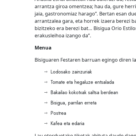
arrantza giroa omentzea; hau da, gure herri
jaia, gastronomiaz harago”
.
Bertan esan duen
arrantzalea gara, eta horrek izaera berez
bizitzeko era berezi bat… Bisigua Orio Estil
erakusleihoa izango da”.
Menua
Bisiguaren Festaren barruan egingo diren 
Lodosako zainzuriak
Tomate eta hegaluze entsalada
Bakailao kokotxak saltsa berdean
Bisigua, parrilan erreta
Postrea
Kafea eta edaria
Lau otorduetako tiketak ahituta daude dago