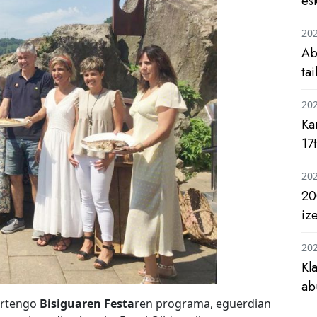
es
20
Ab
ta
20
Ka
17
20
20
iz
20
Kl
ab
urtengo
Bisiguaren Festa
ren programa, eguerdian