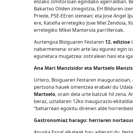
elizako zimitorioan egindako agerraldian. B
Bakartxo Oliden zinegotzia, EH Bilduren ize
Priede, PSE-EEren izenean; eta Jose Angel Ip
ere, Katxiña erretegiko Joxe Miel Zendoia, X
erretegiko Mikel Manterola parrilleroak.
Aurtengoa Bisiguaren Festaren
12. edizioa
i
nabarmenena: orain arte lau egunez egin iz
egunetara mugatzea: ostiralean hasi eta ig
Ana Mari Manzisidor eta Martxelo Manzi
Urtero, Bisiguaren Festaren inaugurazioan, o
pertsona hauek omentzea erabaki du Udala
Martxelo
, orain dela urte batzuk hil zena.
beraz, uztailaren 12ko inaugurazio-ekitaldi
“beharrean egokitu direnen alde horrenbeste 
Gastronomiaz harago: herriaren nortasun
Anuska Esnal alkateak hau adierazi du, fes