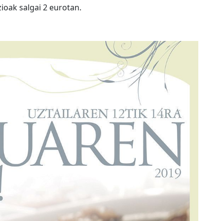
ioak salgai 2 eurotan.