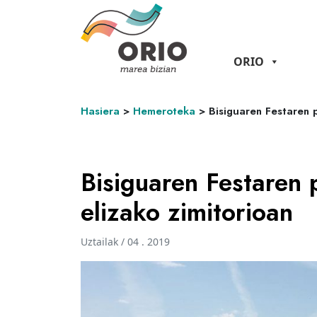
ORIO
Hasiera
>
Hemeroteka
>
Bisiguaren Festaren 
Bisiguaren Festaren
elizako zimitorioan
Uztailak / 04 . 2019