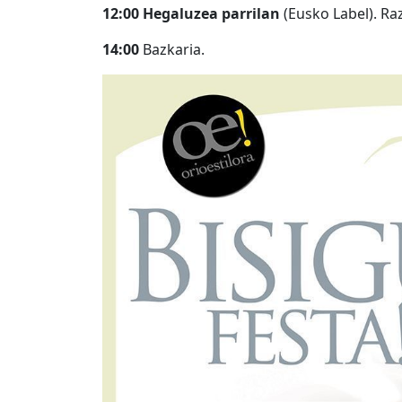
12:00
Hegaluzea parrilan
(Eusko Label). Raz
14:00
Bazkaria.