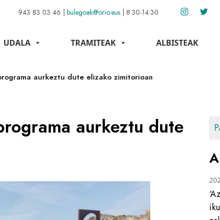
943 83 03 46
|
bulegoak@orio.eus
|
8:30-14:30
UDALA
TRAMITEAK
ALBISTEAK
programa aurkeztu dute elizako zimitorioan
 programa aurkeztu dute
P
A
20
‘A
ik