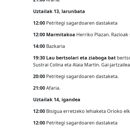
Uztailak 13, larunbata
12:00
Petritegi sagardoaren dastaketa
12:00
Marmitakoa
Herriko Plazan. Razioak 
14:00
Bazkaria
19:30
Lau bertsolari eta ziaboga bat
bertso
Sustrai Colina eta Alaia Martin. Gai-jartzailea
20:00
Petritegi sagardoaren dastaketa.
21:00
Afaria.
Uztailak 14, igandea
12:00
Bisigua erretzeko lehiaketa Orioko el
12:00
Petritegi sagardoaren dastaketa