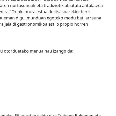
aren nortasunetik eta tradiziotik abiatuta antolatzea
ez, “Oriok lotura estua du itsasoarekin; herri
i bat eman digu, munduan egoteko modu bat, arrauna
ora jaialdi gastronomikoa estilo propio horren
lau otorduetako menua hau izango da:
eneko. 55 eurotan saldu dira Turismo Bulegoan eta