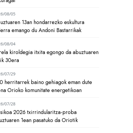
kuragai
26/08/05
uztuaren 13an hondarrezko eskultura
ilerra emango du Andoni Bastarrikak
26/08/04
rela kiroldegia itxita egongo da abuztuaren
tik 30era
26/07/29
0 herritarrek baino gehiagok eman dute
ena Orioko komunitate energetikoan
26/07/28
asikoa 2026 txirrindularitza-proba
uztuaren 1ean pasatuko da Oriotik