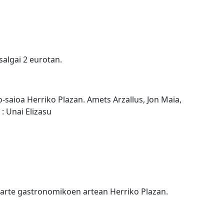
salgai 2 eurotan.
-saioa Herriko Plazan. Amets Arzallus, Jon Maia,
 : Unai Elizasu
karte gastronomikoen artean Herriko Plazan.