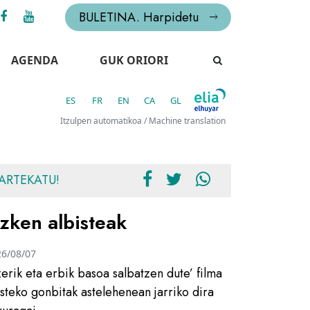
BULETINA. Harpidetu
AGENDA
GUK ORIORI
ES
FR
EN
CA
GL
Itzulpen automatikoa / Machine translation
ARTEKATU!
zken albisteak
26/08/07
zerik eta erbik basoa salbatzen dute’ filma
usteko gonbitak astelehenean jarriko dira