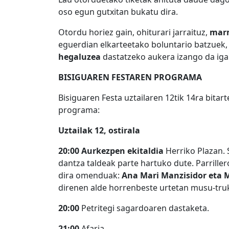
oso egun gutxitan bukatu dira.
Otordu horiez gain, ohiturari jarraituz,
marm
eguerdian elkarteetako boluntario batzuek,
hegaluzea
dastatzeko aukera izango da ig
BISIGUAREN FESTAREN PROGRAMA
Bisiguaren Festa uztailaren 12tik 14ra bita
programa:
Uztailak 12, ostirala
20:00
Aurkezpen ekitaldia
Herriko Plazan. S
dantza taldeak parte hartuko dute. Parrill
dira omenduak:
Ana Mari Manzisidor eta 
direnen alde horrenbeste urtetan musu-truk
20:00
Petritegi sagardoaren dastaketa.
21:00
Afaria.