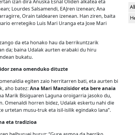
ertan izan dira Anuska Esnal Oliden alkatea eta
Al
nean; Lourdes Salsamendi, EAJren izenean; Ana
arragirre, Orain taldearen izenean. Han ziren, baita
He
ixario erretegiko Luis Mari Uranga eta Joxe Mari
zango da eta honako hau da berrikuntzarik
an da; baina Udalak aurten erabaki du hiru
andean bukatu.
sidor zena omenduko dituzte
menaldia egiten zaio herritarren bati, eta aurten bi
k, aho batez:
Ana Mari Manzisidor eta bere anaia
 Ana Marik Bisiguaren Laguna oroigarria jasoko du,
an. Omenaldi horren bidez, Udalak eskertu nahi die
urtetan musu-truk eta isil-isilik egindako lana”.
a eta tradizioa
taren helburuei buruz: “Gure asmoa da herriko