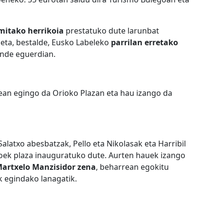
itako herrikoia
prestatuko dute larunbat
 eta, bestalde, Eusko Labeleko
parrilan erretako
ande eguerdian.
rtean egingo da Orioko Plazan eta hau izango da
alatxo abesbatzak, Pello eta Nikolasak eta Harribil
eroek plaza inauguratuko dute. Aurten hauek izango
Martxelo Manzisidor zena
, beharrean egokitu
 egindako lanagatik.