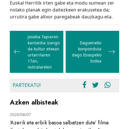
Euskal Herritik irten gabe eta modu xumean zer
nolako planak egin daitezkeen erakusetea da;
urrutira gabe altxor paregabeak dauzkagu-eta.
Bidalketetan
zehar
Joseba Tapiaren
kantaldia izango
Dagoeneko
nabigatu
da kultur etxean
konponduta
urtarrilaren
dago Itsaspeko
17an,
bidea
ostiralarekin
PARTEKATU!
Azken albisteak
2026/08/07
‘Azerik eta erbik basoa salbatzen dute’ filma