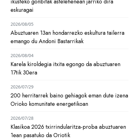
ikusteko gonbitak astelehenean jarriko dira
eskuragai
2026/08/05
Abuztuaren 13an hondarrezko eskultura tailerra
emango du Andoni Bastarrikak
2026/08/04
Karela kiroldegia itxita egongo da abuztuaren
17tik 30era
2026/07/29
200 herritarrek baino gehiagok eman dute izena
Orioko komunitate energetikoan
2026/07/28
Klasikoa 2026 txirrindularitza-proba abuztuaren
1ean pasatuko da Oriotik