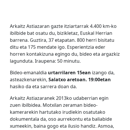
Arkaitz Astiazaran gazte itziartarrak 4.400 km-ko
ibilbide bat osatu du, bizikletaz, Euskal Herrian
barrena. Guztira, 37 etapatan. 800 herri bisitatu
ditu eta 175 mendate igo. Esperientzia eder
horren kontakizuna egingo du, bideo eta argazkiz
lagunduta. Iraupena: 50 minutu.
Bideo-emanaldia
urtarrilaren 15ean
izango da,
asteazkenarekin,
Salatxo aretoan. 19:00etan
hasiko da eta sarrera doan da.
Arkaitz Astiazaranek 2013ko udaberrian egin
zuen ibilbidea. Motxilan zeraman bideo-
kamerarekin hartutako irudiekin osatutako
dokumentala da, oso aurrekontu eta baliabide
xumeekin, baina gogo eta ilusio handiz. Asmoa,