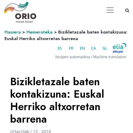
Hasiera
>
Hemeroteka
>
Bizikletazale baten kontakizuna:
Euskal Herriko altxorretan barrena
ES
FR
EN
CA
GL
Itzulpen automatikoa / Machine translation
Bizikletazale baten
kontakizuna: Euskal
Herriko altxorretan
barrena
Urtarrilak / 13 . 2014