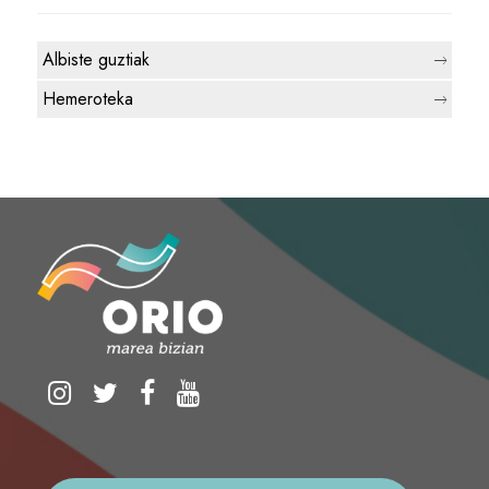
Albiste guztiak
Hemeroteka