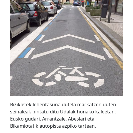
Bizikletek lehentasuna dutela markatzen duten
seinaleak pintatu ditu Udalak honako kaleetan:
Eusko gudari, Arrantzale, Abeslari eta
Bikamiotatik autopista azpiko tartean.