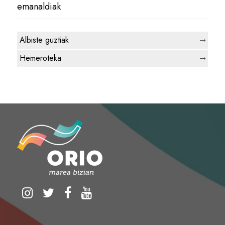
emanaldiak
Albiste guztiak
Hemeroteka