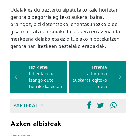
Udalak ez du baztertu aipatutako kale horietan
gerora bidegorria egiteko aukera; baina,
oraingoz, bizikletentzako lehentasunezko bide
gisa markatzea erabaki du, aukera errazena eta
merkeena delako eta ez dituelako hipotekatzen
gerora har litezkeen bestelako erabakiak.
Bidalketetan
zehar
Bizikletek
Errenta
lehentasuna
aitorpena
nabigatu
izango dute
euskaraz egiteko
herriko kaleetan
deia
PARTEKATU!
Azken albisteak