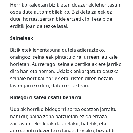
Herriko kaleetan bizikletan doazenek lehentasun
osoa dute automobilekiko. Bizikleta zaleek ez
dute, hortaz, zertan bide ertzetik ibili eta bide
erditik joan daitezke lasai.
Seinaleak
Bizikletek lehentasuna dutela adierazteko,
oraingoz, seinaleak pintatu dira lurrean lau kale
horietan. Aurrerago, seinale bertikalak ere jarriko
dira han eta hemen. Udalak enkargatuta dauzka
seinale bertikal horiek eta iristen diren bezain
laster jarriko ditu, datorren astean.
Bidegorri-sarea osatu beharra
Udalak herriko bidegorri-sarea osatzen jarraitu
nahi du; baina zona batzuetan ez da erraza,
zailtasun teknikoak daudelako, batetik, eta
aurrekontu dezenteko lanak direlako, bestetik.