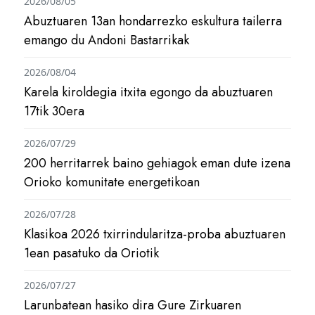
2026/08/05
Abuztuaren 13an hondarrezko eskultura tailerra
emango du Andoni Bastarrikak
2026/08/04
Karela kiroldegia itxita egongo da abuztuaren
17tik 30era
2026/07/29
200 herritarrek baino gehiagok eman dute izena
Orioko komunitate energetikoan
2026/07/28
Klasikoa 2026 txirrindularitza-proba abuztuaren
1ean pasatuko da Oriotik
2026/07/27
Larunbatean hasiko dira Gure Zirkuaren