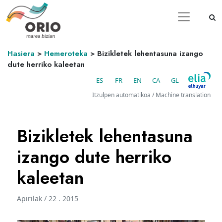
Hasiera
>
Hemeroteka
>
Bizikletek lehentasuna izango
dute herriko kaleetan
ES
FR
EN
CA
GL
Itzulpen automatikoa / Machine translation
Bizikletek lehentasuna
izango dute herriko
kaleetan
Apirilak / 22 . 2015