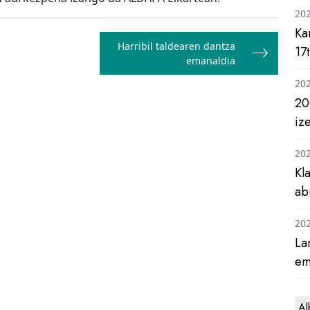
20
Ka
Harribil taldearen dantza
17
emanaldia
20
20
iz
20
Kl
ab
20
La
em
Al