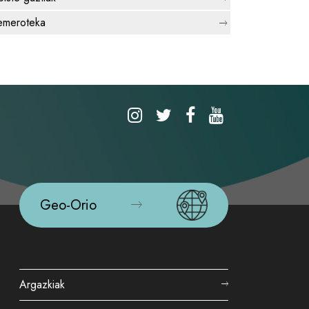
meroteka
Geo-Orio
Argazkiak