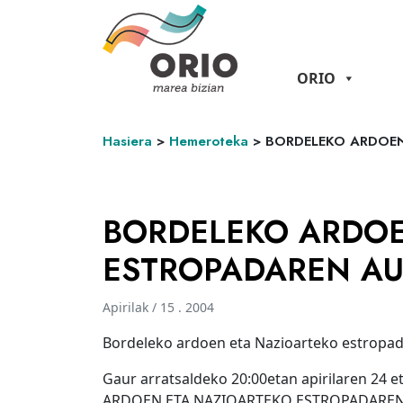
ORIO
Hasiera
>
Hemeroteka
>
BORDELEKO ARDOEN
BORDELEKO ARDOE
ESTROPADAREN A
Apirilak / 15 . 2004
Bordeleko ardoen eta Nazioarteko estropad
Gaur arratsaldeko 20:00etan apirilaren 24 
ARDOEN ETA NAZIOARTEKO ESTROPADAREN a