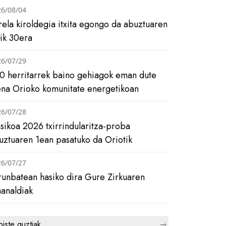
26/08/04
rela kiroldegia itxita egongo da abuztuaren
tik 30era
26/07/29
0 herritarrek baino gehiagok eman dute
ena Orioko komunitate energetikoan
26/07/28
asikoa 2026 txirrindularitza-proba
uztuaren 1ean pasatuko da Oriotik
26/07/27
runbatean hasiko dira Gure Zirkuaren
analdiak
biste guztiak