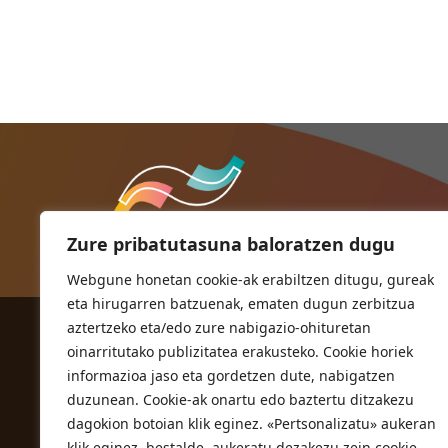
Zure pribatutasuna baloratzen dugu
Webgune honetan cookie-ak erabiltzen ditugu, gureak
eta hirugarren batzuenak, ematen dugun zerbitzua
aztertzeko eta/edo zure nabigazio-ohituretan
ORIOKO UDALA
oinarritutako publizitatea erakusteko. Cookie horiek
Herriko plaza,1
informazioa jaso eta gordetzen dute, nabigatzen
20810 Orio (Gipuzkoa)
duzunean. Cookie-ak onartu edo baztertu ditzakezu
T. 943 83 03 46
dagokion botoian klik eginez. «Pertsonalizatu» aukeran
klik eginez, bestalde, aukeratu dezakezu zein cookie