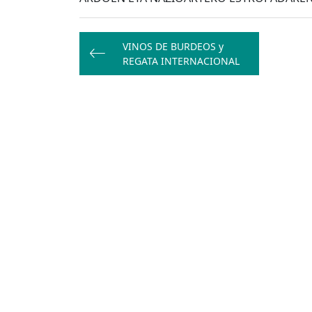
Bidalketetan
VINOS DE BURDEOS y
zehar
REGATA INTERNACIONAL
nabigatu