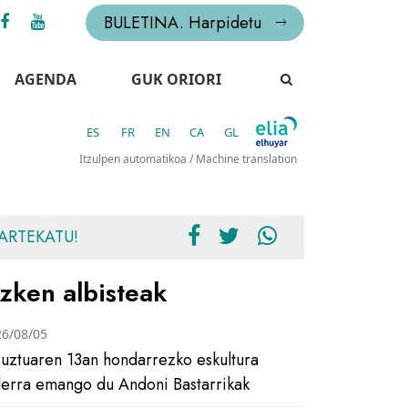
BULETINA. Harpidetu
AGENDA
GUK ORIORI
ES
FR
EN
CA
GL
Itzulpen automatikoa / Machine translation
ARTEKATU!
zken albisteak
26/08/05
uztuaren 13an hondarrezko eskultura
ilerra emango du Andoni Bastarrikak