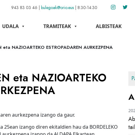
943 83 03 46
|
bulegoak@orio.eus
|
8:30-14:30
UDALA
TRAMITEAK
ALBISTEAK
 eta NAZIOARTEKO ESTROPADAREN AURKEZPENA
N eta NAZIOARTEKO
P
URKEZPENA
A
20
aren aurkezpena izango da gaur.
Ab
ta
eta 25ean izango diren ekitaldien hau da BORDELEKO
urkezpena izango da ALDAPA Elkartean.