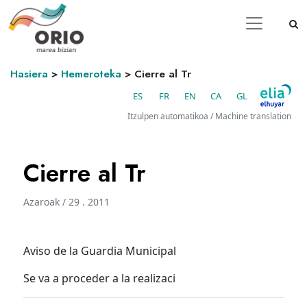
Hasiera
>
Hemeroteka
>
Cierre al Tr
ES
FR
EN
CA
GL
Itzulpen automatikoa / Machine translation
Cierre al Tr
Azaroak / 29 . 2011
Aviso de la Guardia Municipal
Se va a proceder a la realizaci