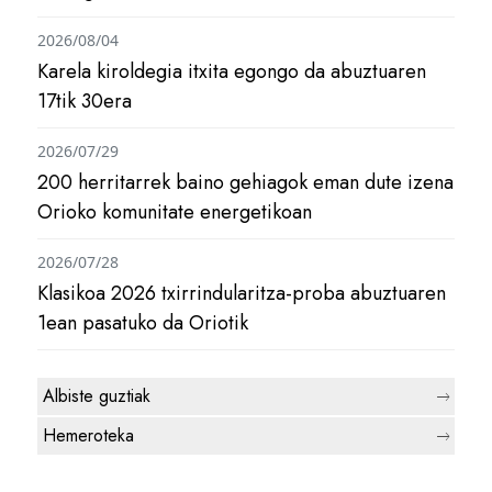
2026/08/04
Karela kiroldegia itxita egongo da abuztuaren
17tik 30era
2026/07/29
200 herritarrek baino gehiagok eman dute izena
Orioko komunitate energetikoan
2026/07/28
Klasikoa 2026 txirrindularitza-proba abuztuaren
1ean pasatuko da Oriotik
Albiste guztiak
Hemeroteka