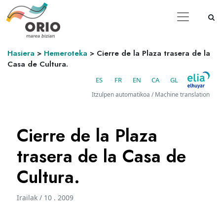
Hasiera
>
Hemeroteka
>
Cierre de la Plaza trasera de la
Casa de Cultura.
ES
FR
EN
CA
GL
Itzulpen automatikoa / Machine translation
Cierre de la Plaza
trasera de la Casa de
Cultura.
Irailak / 10 . 2009