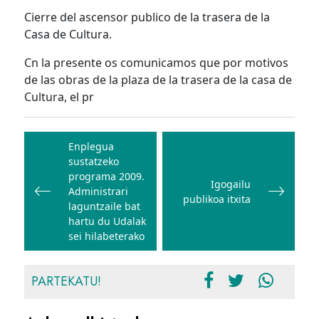
Cierre del ascensor publico de la trasera de la
Casa de Cultura.
Cn la presente os comunicamos que por motivos
de las obras de la plaza de la trasera de la casa de
Cultura, el pr
Bidalketetan
zehar
Enplegua
sustatzeko
nabigatu
programa 2009.
Igogailu
Administrari
publikoa itxita
laguntzaile bat
hartu du Udalak
sei hilabeterako
PARTEKATU!