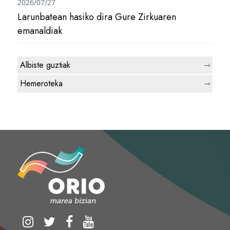
2026/07/27
Larunbatean hasiko dira Gure Zirkuaren
emanaldiak
Albiste guztiak
Hemeroteka