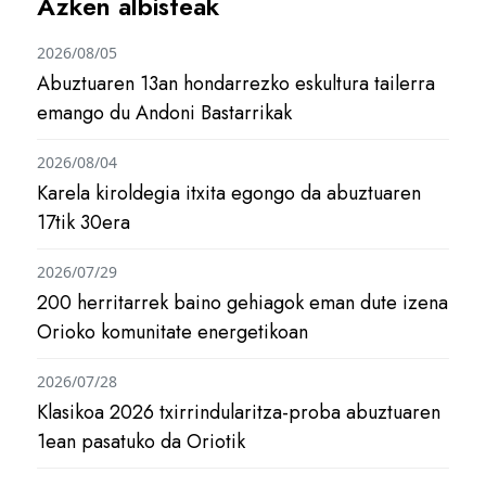
Azken albisteak
2026/08/05
Abuztuaren 13an hondarrezko eskultura tailerra
emango du Andoni Bastarrikak
2026/08/04
Karela kiroldegia itxita egongo da abuztuaren
17tik 30era
2026/07/29
200 herritarrek baino gehiagok eman dute izena
Orioko komunitate energetikoan
2026/07/28
Klasikoa 2026 txirrindularitza-proba abuztuaren
1ean pasatuko da Oriotik