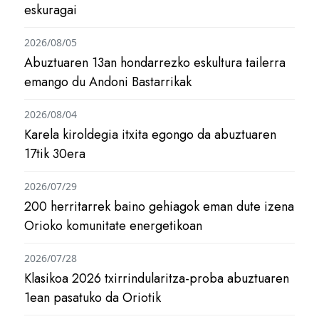
eskuragai
2026/08/05
Abuztuaren 13an hondarrezko eskultura tailerra
emango du Andoni Bastarrikak
2026/08/04
Karela kiroldegia itxita egongo da abuztuaren
17tik 30era
2026/07/29
200 herritarrek baino gehiagok eman dute izena
Orioko komunitate energetikoan
2026/07/28
Klasikoa 2026 txirrindularitza-proba abuztuaren
1ean pasatuko da Oriotik