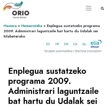
Hasiera
>
Hemeroteka
>
Enplegua sustatzeko programa
2009. Administrari laguntzaile bat hartu du Udalak sei
hilabeterako
ES
FR
EN
CA
GL
Itzulpen automatikoa / Machine translation
Enplegua sustatzeko
programa 2009.
Administrari laguntzaile
bat hartu du Udalak sei