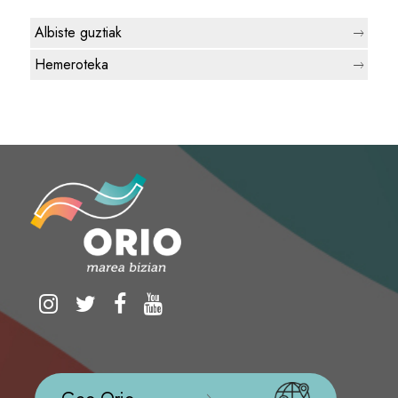
Albiste guztiak
Hemeroteka