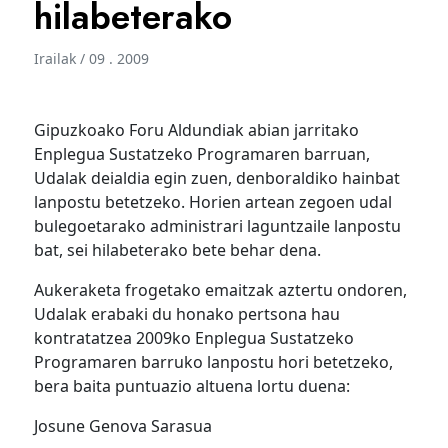
hilabeterako
Irailak / 09 . 2009
Gipuzkoako Foru Aldundiak abian jarritako
Enplegua Sustatzeko Programaren barruan,
Udalak deialdia egin zuen, denboraldiko hainbat
lanpostu betetzeko. Horien artean zegoen udal
bulegoetarako administrari laguntzaile lanpostu
bat, sei hilabeterako bete behar dena.
Aukeraketa frogetako emaitzak aztertu ondoren,
Udalak erabaki du honako pertsona hau
kontratatzea 2009ko Enplegua Sustatzeko
Programaren barruko lanpostu hori betetzeko,
bera baita puntuazio altuena lortu duena:
Josune Genova Sarasua