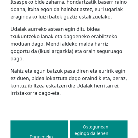
Itsaspeko bide zaharra, hondartzatik baserriraino
doana, itxita egon da hainbat astez, euri ugariak
eragindako luizi batek guztiz estali zuelako.
Udalak aurreko astean egin ditu bidea
txukuntzeko lanak eta dagoeneko erabiltzeko
moduan dago. Mendi aldeko malda harriz
gogortu da (ikusi argazkia) eta orain seguruago
dago.
Nahiz eta egun batzuk pasa diren eta euririk egin
ez duen, bidea lokaztuta dago oraindik eta, beraz,
kontuz ibiltzea eskatzen die Udalak herritarrei,
irristakorra dago-eta.
Bidalketetan
zehar
Ostegunean
egingo da lehen
nabigatu
Dagoeneko