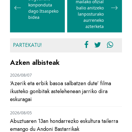
mailako ofizial
konponduta
balio anitzeko
dago Itsaspeko
lanposturako
bidea
aurreneko
azterketa
PARTEKATU!
Azken albisteak
2026/08/07
‘Azerik eta erbik basoa salbatzen dute’ filma
ikusteko gonbitak astelehenean jarriko dira
eskuragai
2026/08/05
Abuztuaren 13an hondarrezko eskultura tailerra
emango du Andoni Bastarrikak