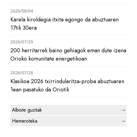
2026/08/04
Karela kiroldegia itxita egongo da abuztuaren
17tik 30era
2026/07/29
200 herritarrek baino gehiagok eman dute izena
Orioko komunitate energetikoan
2026/07/28
Klasikoa 2026 txirrindularitza-proba abuztuaren
1ean pasatuko da Oriotik
Albiste guztiak
Hemeroteka