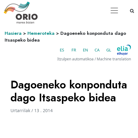
Hasiera
>
Hemeroteka
>
Dagoeneko konponduta dago
Itsaspeko bidea
ES
FR
EN
CA
GL
Itzulpen automatikoa / Machine translation
Dagoeneko konponduta
dago Itsaspeko bidea
Urtarrilak / 13 . 2014