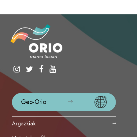
Geo-Orio
Argazkiak