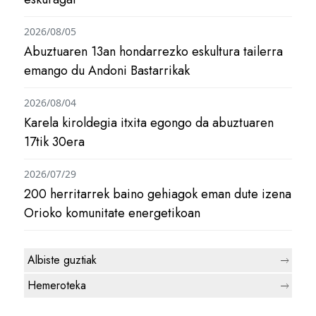
2026/08/05
Abuztuaren 13an hondarrezko eskultura tailerra
emango du Andoni Bastarrikak
2026/08/04
Karela kiroldegia itxita egongo da abuztuaren
17tik 30era
2026/07/29
200 herritarrek baino gehiagok eman dute izena
Orioko komunitate energetikoan
Albiste guztiak
Hemeroteka