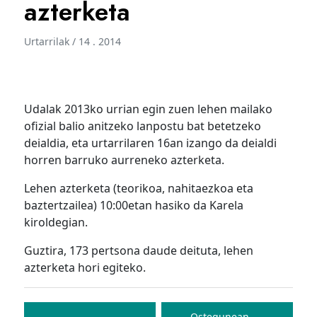
azterketa
Urtarrilak / 14 . 2014
Udalak 2013ko urrian egin zuen
lehen mailako
ofizial balio anitzeko lanpostu bat betetzeko
deialdia, eta urtarrilaren 16an izango da deialdi
horren barruko aurreneko azterketa.
Lehen azterketa (teorikoa, nahitaezkoa eta
baztertzailea) 10:00etan hasiko da Karela
kiroldegian.
Guztira, 173 pertsona daude deituta, lehen
azterketa hori egiteko.
Bidalketetan
Ostegunean