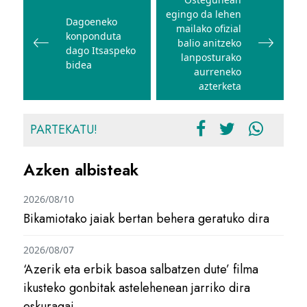
zehar
egingo da lehen
nabigatu
Dagoeneko
mailako ofizial
konponduta
balio anitzeko
dago Itsaspeko
lanposturako
bidea
aurreneko
azterketa
PARTEKATU!
Azken albisteak
2026/08/10
Bikamiotako jaiak bertan behera geratuko dira
2026/08/07
‘Azerik eta erbik basoa salbatzen dute’ filma
ikusteko gonbitak astelehenean jarriko dira
eskuragai