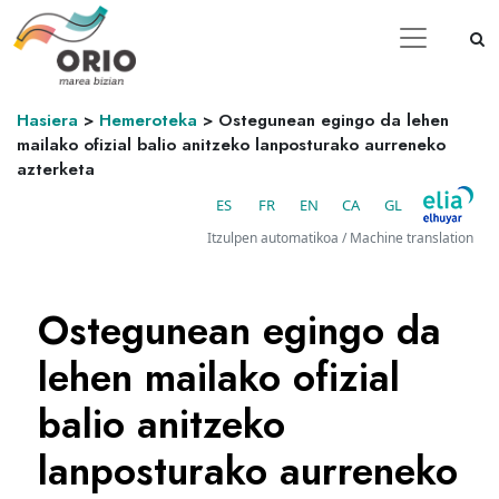
Hasiera
>
Hemeroteka
>
Ostegunean egingo da lehen
mailako ofizial balio anitzeko lanposturako aurreneko
azterketa
ES
FR
EN
CA
GL
Itzulpen automatikoa / Machine translation
Ostegunean egingo da
lehen mailako ofizial
balio anitzeko
lanposturako aurreneko