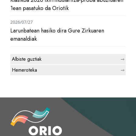
Klasikoa 2026 txirrindularitza-proba abuztuaren
1ean pasatuko da Oriotik
2026/07/27
Larunbatean hasiko dira Gure Zirkuaren
emanaldiak
Albiste guztiak
Hemeroteka