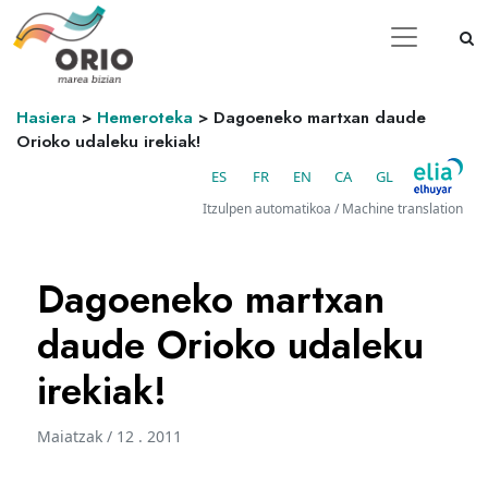
Hasiera
>
Hemeroteka
>
Dagoeneko martxan daude
Orioko udaleku irekiak!
ES
FR
EN
CA
GL
Itzulpen automatikoa / Machine translation
Dagoeneko martxan
daude Orioko udaleku
irekiak!
Maiatzak / 12 . 2011