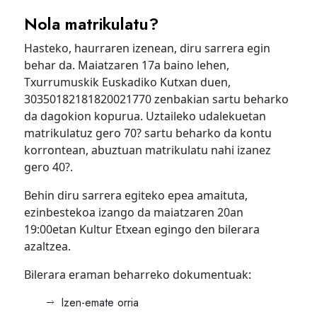
Nola matrikulatu?
Hasteko, haurraren izenean, diru sarrera egin
behar da. Maiatzaren 17a baino lehen,
Txurrumuskik Euskadiko Kutxan duen,
30350182181820021770 zenbakian sartu beharko
da dagokion kopurua. Uztaileko udalekuetan
matrikulatuz gero 70? sartu beharko da kontu
korrontean, abuztuan matrikulatu nahi izanez
gero 40?.
Behin diru sarrera egiteko epea amaituta,
ezinbestekoa izango da maiatzaren 20an
19:00etan Kultur Etxean egingo den bilerara
azaltzea.
Bilerara eraman beharreko dokumentuak:
Izen-emate orria