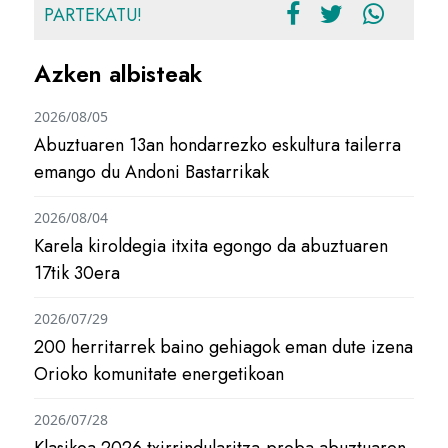
PARTEKATU!
Azken albisteak
2026/08/05
Abuztuaren 13an hondarrezko eskultura tailerra
emango du Andoni Bastarrikak
2026/08/04
Karela kiroldegia itxita egongo da abuztuaren
17tik 30era
2026/07/29
200 herritarrek baino gehiagok eman dute izena
Orioko komunitate energetikoan
2026/07/28