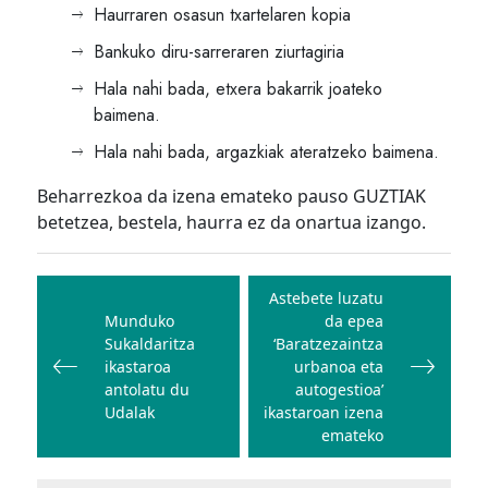
Haurraren osasun txartelaren kopia
Bankuko diru-sarreraren ziurtagiria
Hala nahi bada, etxera bakarrik joateko
baimena.
Hala nahi bada, argazkiak ateratzeko baimena.
Beharrezkoa da izena emateko pauso GUZTIAK
betetzea, bestela, haurra ez da onartua izango.
Bidalketetan
zehar
Astebete luzatu
Munduko
da epea
nabigatu
Sukaldaritza
‘Baratzezaintza
ikastaroa
urbanoa eta
antolatu du
autogestioa’
Udalak
ikastaroan izena
emateko