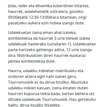
Jolas, tailer eta dinamika ezberdinen bitartez,
haurrek, astelehenetik ostiralera, goizeko
09:00etatik 12:30-13:00etara bitartean, ongi
pasatzeko aukera ezin hobea izango dute.
Udalekuetan izena eman ahal izateko,
ezinbestekoa da haurrak 3 urte beteak izatea
udalekuak hasterako (uztailaren 1). Udalekuetan
parte hartzeko gehiengo adina, 12 urte izango
dira. Matrikulatzen diren haurrek euskaraz
jakitea ezinbestekoa dute.
Haurra, udaleku irekietan matrikulatu eta
ondoren atzera egin nahi izanez gero,
Txurrumuskik ez du dirua itzuliko. Abuztuko
udaleku irekien kasuan, izena ematen duten
haurren kopurua txikia bada, bertan behera utz
ditzake udalekuak Txurrumuskik. Hau gertatuko
balitz, dirua itzuliko litzateke.