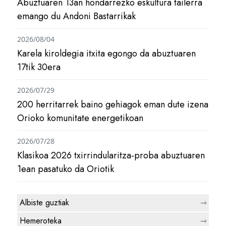
Abuztuaren 13an hondarrezko eskultura tailerra
emango du Andoni Bastarrikak
2026/08/04
Karela kiroldegia itxita egongo da abuztuaren
17tik 30era
2026/07/29
200 herritarrek baino gehiagok eman dute izena
Orioko komunitate energetikoan
2026/07/28
Klasikoa 2026 txirrindularitza-proba abuztuaren
1ean pasatuko da Oriotik
Albiste guztiak
Hemeroteka