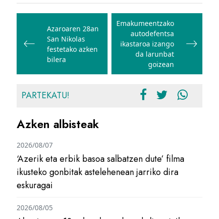
Bidalketetan
zehar
Emakumeentzako
Azaroaren 28an
autodefentsa
nabigatu
San Nikolas
ikastaroa izango
festetako azken
da larunbat
bilera
goizean
PARTEKATU!
Azken albisteak
2026/08/07
‘Azerik eta erbik basoa salbatzen dute’ filma
ikusteko gonbitak astelehenean jarriko dira
eskuragai
2026/08/05