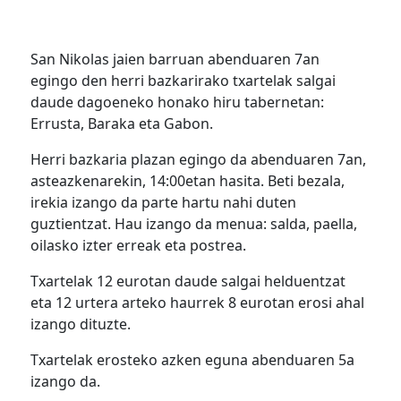
San Nikolas jaien barruan abenduaren 7an
egingo den herri bazkarirako txartelak salgai
daude dagoeneko honako hiru tabernetan:
Errusta, Baraka eta Gabon.
Herri bazkaria plazan egingo da abenduaren 7an,
asteazkenarekin, 14:00etan hasita. Beti bezala,
irekia izango da parte hartu nahi duten
guztientzat. Hau izango da menua: salda, paella,
oilasko izter erreak eta postrea.
Txartelak 12 eurotan daude salgai helduentzat
eta 12 urtera arteko haurrek 8 eurotan erosi ahal
izango dituzte.
Txartelak erosteko azken eguna abenduaren 5a
izango da.