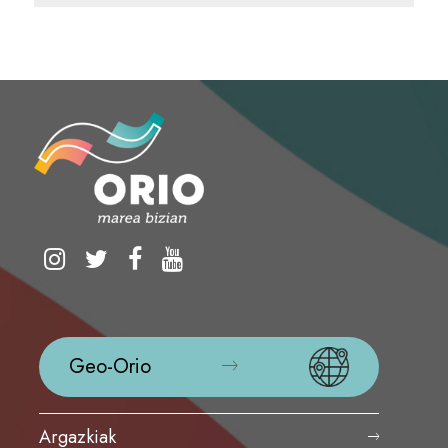
Geo-Orio
Argazkiak