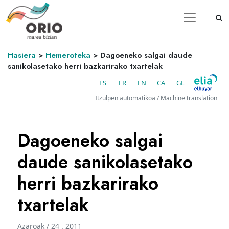
Hasiera
>
Hemeroteka
>
Dagoeneko salgai daude
sanikolasetako herri bazkarirako txartelak
ES
FR
EN
CA
GL
Itzulpen automatikoa / Machine translation
Dagoeneko salgai
daude sanikolasetako
herri bazkarirako
txartelak
Azaroak / 24 . 2011