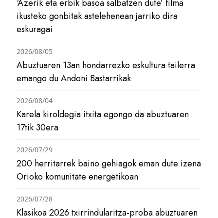
‘Azerik eta erbik basoa salbatzen dute’ filma
ikusteko gonbitak astelehenean jarriko dira
eskuragai
2026/08/05
Abuztuaren 13an hondarrezko eskultura tailerra
emango du Andoni Bastarrikak
2026/08/04
Karela kiroldegia itxita egongo da abuztuaren
17tik 30era
2026/07/29
200 herritarrek baino gehiagok eman dute izena
Orioko komunitate energetikoan
2026/07/28
Klasikoa 2026 txirrindularitza-proba abuztuaren