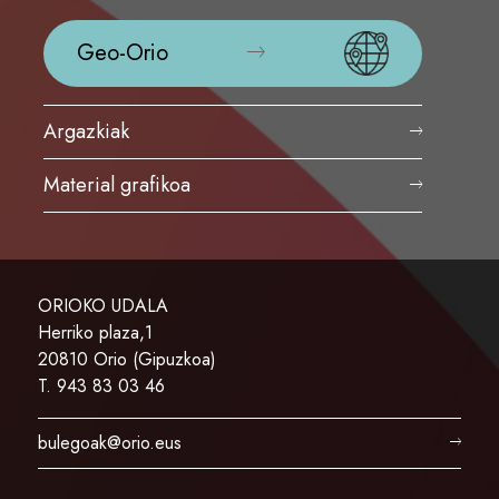
Geo-Orio
Argazkiak
Material grafikoa
ORIOKO UDALA
Herriko plaza,1
20810 Orio (Gipuzkoa)
T. 943 83 03 46
bulegoak@orio.eus