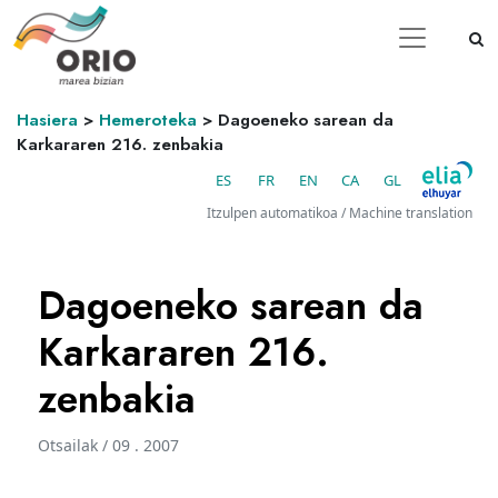
Hasiera
>
Hemeroteka
>
Dagoeneko sarean da
Karkararen 216. zenbakia
ES
FR
EN
CA
GL
Itzulpen automatikoa / Machine translation
Dagoeneko sarean da
Karkararen 216.
zenbakia
Otsailak / 09 . 2007