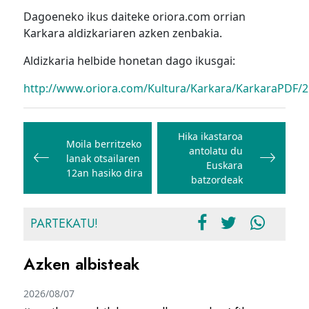
Dagoeneko ikus daiteke oriora.com orrian
Karkara aldizkariaren azken zenbakia.
Aldizkaria helbide honetan dago ikusgai:
http://www.oriora.com/Kultura/Karkara/KarkaraPDF/2
Bidalketetan
zehar
Hika ikastaroa
Moila berritzeko
antolatu du
nabigatu
lanak otsailaren
Euskara
12an hasiko dira
batzordeak
PARTEKATU!
Azken albisteak
2026/08/07