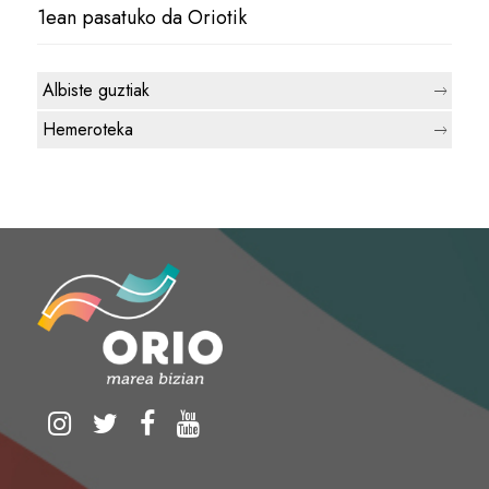
1ean pasatuko da Oriotik
Albiste guztiak
Hemeroteka