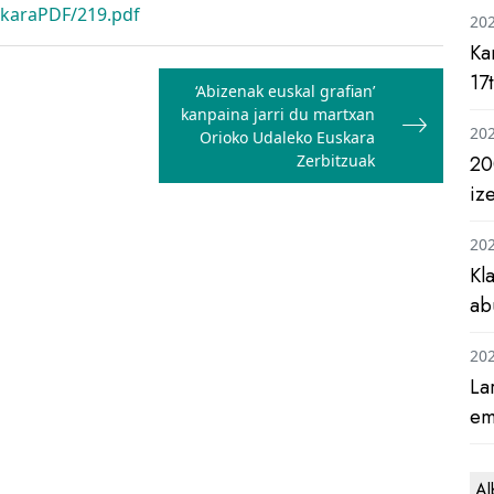
rkaraPDF/219.pdf
20
Ka
17
‘Abizenak euskal grafian’
kanpaina jarri du martxan
20
Orioko Udaleko Euskara
Zerbitzuak
20
iz
20
Kl
ab
20
La
em
Al