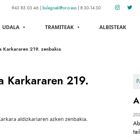
943 83 03 46
|
bulegoak@orio.eus
|
8:30-14:30
UDALA
TRAMITEAK
ALBISTEAK
 Karkararen 219. zenbakia
a Karkararen 219.
P
A
20
arkara aldizkariaren azken zenbakia.
Ab
ta