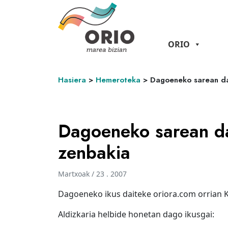
ORIO
Hasiera
>
Hemeroteka
>
Dagoeneko sarean da
Dagoeneko sarean d
zenbakia
Martxoak / 23 . 2007
Dagoeneko ikus daiteke oriora.com orrian K
Aldizkaria helbide honetan dago ikusgai: