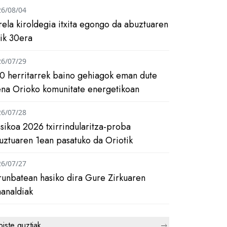
26/08/04
rela kiroldegia itxita egongo da abuztuaren
tik 30era
26/07/29
0 herritarrek baino gehiagok eman dute
ena Orioko komunitate energetikoan
26/07/28
asikoa 2026 txirrindularitza-proba
uztuaren 1ean pasatuko da Oriotik
26/07/27
runbatean hasiko dira Gure Zirkuaren
analdiak
biste guztiak