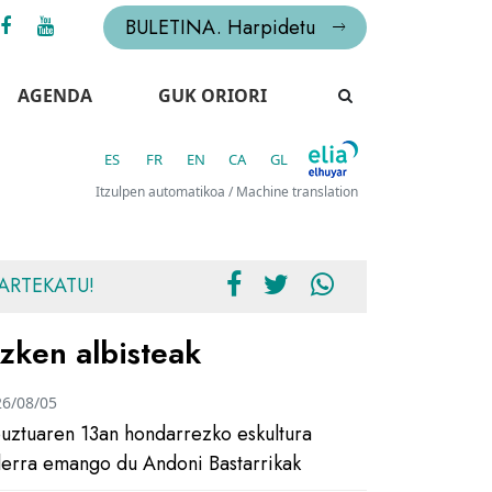
BULETINA. Harpidetu
AGENDA
GUK ORIORI
ES
FR
EN
CA
GL
Itzulpen automatikoa / Machine translation
ARTEKATU!
zken albisteak
26/08/05
uztuaren 13an hondarrezko eskultura
ilerra emango du Andoni Bastarrikak