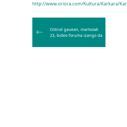
http://www.oriora.com/Kultura/Karkara/Ka
Bidalketetan
zehar
Ostiral gauean, martxoak
nabigatu
23, bideo foruma izango da