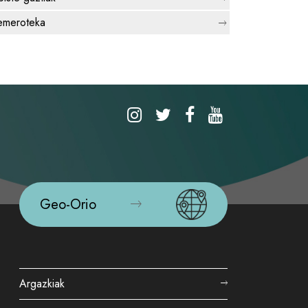
meroteka
Geo-Orio
Argazkiak