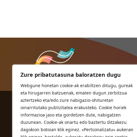
Zure pribatutasuna baloratzen dugu
Webgune honetan cookie-ak erabiltzen ditugu, gureak
eta hirugarren batzuenak, ematen dugun zerbitzua
aztertzeko eta/edo zure nabigazio-ohituretan
ORIOKO UDALA
oinarritutako publizitatea erakusteko. Cookie horiek
Herriko plaza,1
informazioa jaso eta gordetzen dute, nabigatzen
20810 Orio (Gipuzkoa)
duzunean. Cookie-ak onartu edo baztertu ditzakezu
T. 943 83 03 46
dagokion botoian klik eginez. «Pertsonalizatu» aukeran
klik eginez, bestalde, aukeratu dezakezu zein cookie