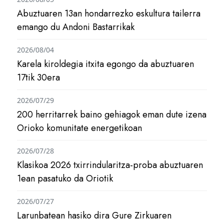
Abuztuaren 13an hondarrezko eskultura tailerra
emango du Andoni Bastarrikak
2026/08/04
Karela kiroldegia itxita egongo da abuztuaren
17tik 30era
2026/07/29
200 herritarrek baino gehiagok eman dute izena
Orioko komunitate energetikoan
2026/07/28
Klasikoa 2026 txirrindularitza-proba abuztuaren
1ean pasatuko da Oriotik
2026/07/27
Larunbatean hasiko dira Gure Zirkuaren