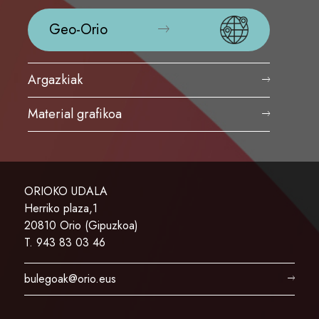
Geo-Orio
Argazkiak
Material grafikoa
ORIOKO UDALA
Herriko plaza,1
20810 Orio (Gipuzkoa)
T. 943 83 03 46
bulegoak@orio.eus