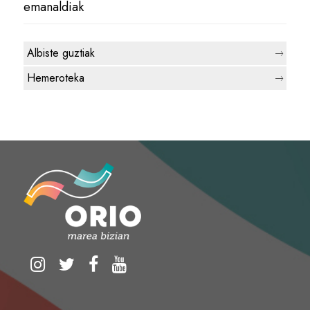
emanaldiak
Albiste guztiak
Hemeroteka