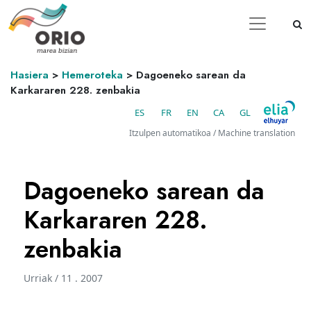
Hasiera
>
Hemeroteka
>
Dagoeneko sarean da
Karkararen 228. zenbakia
ES
FR
EN
CA
GL
Itzulpen automatikoa / Machine translation
Dagoeneko sarean da
Karkararen 228.
zenbakia
Urriak / 11 . 2007