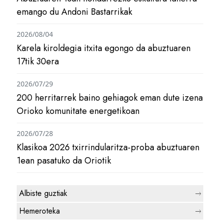
emango du Andoni Bastarrikak
2026/08/04
Karela kiroldegia itxita egongo da abuztuaren
17tik 30era
2026/07/29
200 herritarrek baino gehiagok eman dute izena
Orioko komunitate energetikoan
2026/07/28
Klasikoa 2026 txirrindularitza-proba abuztuaren
1ean pasatuko da Oriotik
Albiste guztiak
Hemeroteka