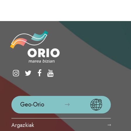
Geo-Orio
Argazkiak