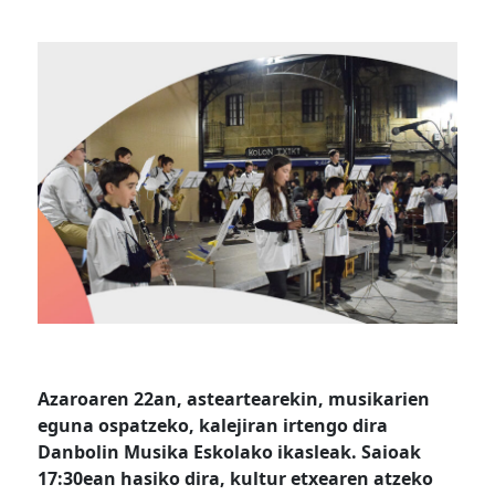
Azaroaren 22an, asteartearekin, musikarien
eguna ospatzeko, kalejiran irtengo dira
Danbolin Musika Eskolako ikasleak. Saioak
17:30ean hasiko dira, kultur etxearen atzeko