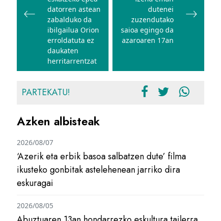
datorren astean
dutenei
zabalduko da
zuzendutako
ibilgailua Orion
saioa egingo da
erroldatuta ez
azaroaren 17an
daukaten
herritarrentzat
PARTEKATU!
Azken albisteak
2026/08/07
‘Azerik eta erbik basoa salbatzen dute’ filma
ikusteko gonbitak astelehenean jarriko dira
eskuragai
2026/08/05
Abuztuaren 13an hondarrezko eskultura tailerra