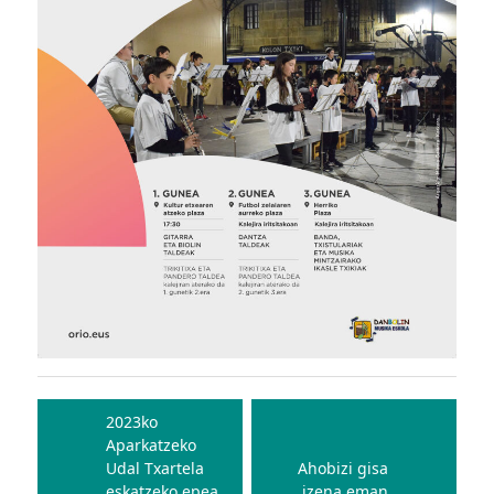
Bidalketetan
zehar
2023ko
Aparkatzeko
nabigatu
Udal Txartela
Ahobizi gisa
eskatzeko epea
izena eman