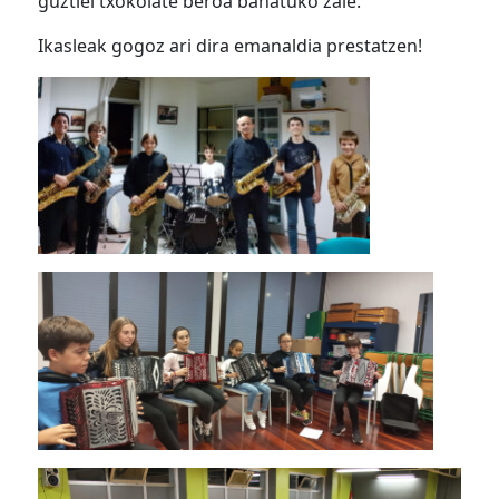
guztiei txokolate beroa banatuko zaie.
Ikasleak gogoz ari dira emanaldia prestatzen!