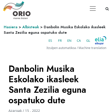
Hasiera
>
Albisteak
>
Danbolin Musika Eskolako ikasleek
Santa Zezilia eguna ospatuko dute
ES
FR
EN
CA
GL
Itzulpen automatikoa / Machine translation
Danbolin Musika
Eskolako ikasleek
Santa Zezilia eguna
ospatuko dute
Azaroak / 15 . 2022