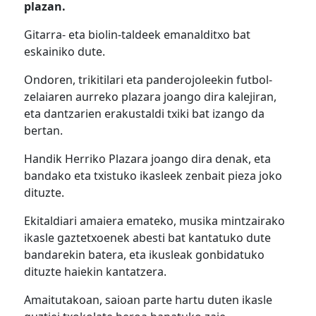
plazan.
Gitarra- eta biolin-taldeek emanalditxo bat
eskainiko dute.
Ondoren, trikitilari eta panderojoleekin futbol-
zelaiaren aurreko plazara joango dira kalejiran,
eta dantzarien erakustaldi txiki bat izango da
bertan.
Handik Herriko Plazara joango dira denak, eta
bandako eta txistuko ikasleek zenbait pieza joko
dituzte.
Ekitaldiari amaiera emateko, musika mintzairako
ikasle gaztetxoenek abesti bat kantatuko dute
bandarekin batera, eta ikusleak gonbidatuko
dituzte haiekin kantatzera.
Amaitutakoan, saioan parte hartu duten ikasle