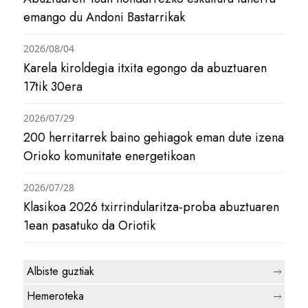
emango du Andoni Bastarrikak
2026/08/04
Karela kiroldegia itxita egongo da abuztuaren
17tik 30era
2026/07/29
200 herritarrek baino gehiagok eman dute izena
Orioko komunitate energetikoan
2026/07/28
Klasikoa 2026 txirrindularitza-proba abuztuaren
1ean pasatuko da Oriotik
Albiste guztiak
Hemeroteka