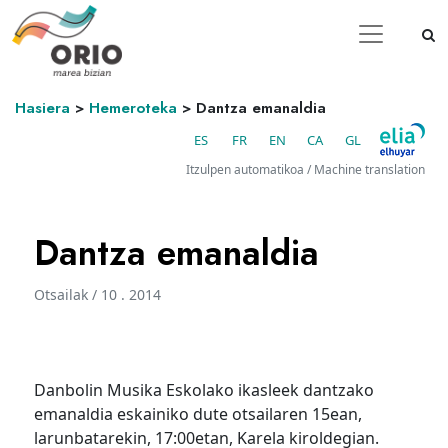
Hasiera
>
Hemeroteka
>
Dantza emanaldia
ES
FR
EN
CA
GL
Itzulpen automatikoa / Machine translation
Dantza emanaldia
Otsailak / 10 . 2014
Danbolin Musika Eskolako ikasleek dantzako
emanaldia eskainiko dute otsailaren 15ean,
larunbatarekin, 17:00etan, Karela kiroldegian.