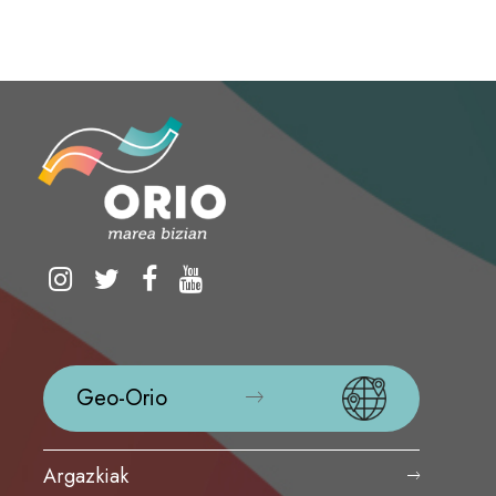
Geo-Orio
Argazkiak