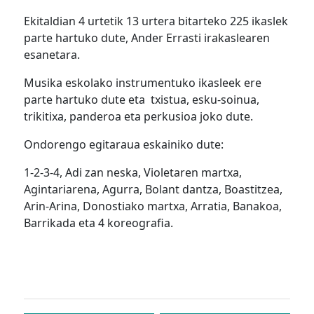
Ekitaldian 4 urtetik 13 urtera bitarteko 225 ikaslek
parte hartuko dute, Ander Errasti irakaslearen
esanetara.
Musika eskolako instrumentuko ikasleek ere
parte hartuko dute eta txistua, esku-soinua,
trikitixa, panderoa eta perkusioa joko dute.
Ondorengo egitaraua eskainiko dute:
1-2-3-4, Adi zan neska, Violetaren martxa,
Agintariarena, Agurra, Bolant dantza, Boastitzea,
Arin-Arina, Donostiako martxa, Arratia, Banakoa,
Barrikada eta 4 koreografia.
Bidalketetan