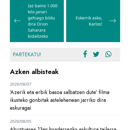
zehar
Iaz baino 1.000
kilo janari
nabigatu
gehiago bildu
Eskerrik asko,
dira Orion
Karlos!
Saharara
bidaltzeko
PARTEKATU!
Azken albisteak
2026/08/07
‘Azerik eta erbik basoa salbatzen dute’ filma
ikusteko gonbitak astelehenean jarriko dira
eskuragai
2026/08/05
Abuztuaren 13an hondarrezko eskultura tailerra